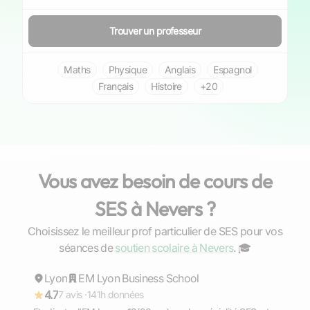
Trouver un professeur
Maths
Physique
Anglais
Espagnol
Français
Histoire
+20
Vous avez besoin de cours de
SES à Nevers ?
Choisissez le meilleur prof particulier de SES pour vos
Sacha
séances de
soutien scolaire à Nevers
. ‍🎓
Lyon
Répond rapidement
EM Lyon Business School
4.7
7 avis ·
141h données