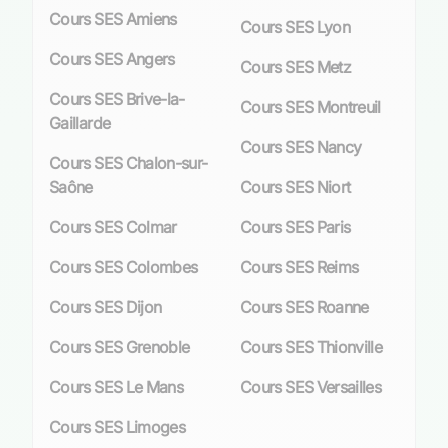
Cours SES Amiens
Cours SES Lyon
Nos professeurs sont triés sur le volet pour leur
Cours SES Angers
excellence pédagogique
; qu’ils soient issus du
Cours SES Metz
monde professionnel actif ou retraités du
Cours SES Brive-la-
Cours SES Montreuil
secteur éducatif, étudiants des prestigieuses
Gaillarde
écoles supérieures ou universités environnantes.
Cours SES Nancy
Ils se rendront directement chez vous à Nevers
Cours SES Chalon-sur-
(58000) pour dispenser des cours stimulants et
Saône
Cours SES Niort
interactifs qui permettront à votre enfant non
Cours SES Colmar
Cours SES Paris
seulement de combler ses lacunes mais aussi de
prendre une longueur d’avance dans sa
Cours SES Colombes
Cours SES Reims
scolarité.
Cours SES Dijon
Cours SES Roanne
Ainsi donc, si vous constatez que votre enfant
éprouve des difficultés en SES ou souhaite
Cours SES Grenoble
Cours SES Thionville
perfectionner ses connaissances dans cette
Cours SES Le Mans
Cours SES Versailles
discipline clé, n’hésitez pas à nous contacter.
Nous sommes là pour vous guider vers le
Cours SES Limoges
meilleur choix pédagogique possible afin que