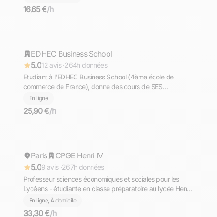
16,65 €
/h
Bli
EDHEC Business School
Répond rapidement
5.0
12 avis ·
264h données
Etudiant à l'EDHEC Business School (4ème école de
commerce de France), donne des cours de SES
(également économie-gestion) de la seconde à la
En ligne
terminale
25,90 €
/h
Ophélia
Paris
Répond rapidement
CPGE Henri IV
5.0
9 avis ·
267h données
Professeur sciences économiques et sociales pour les
Lycéens - étudiante en classe préparatoire au lycée Henri
lV
En ligne, À domicile
33,30 €
/h