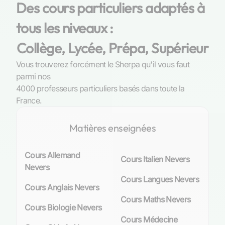
Des cours particuliers adaptés à
Sciences Économiques et Sociales
(SES)
constituent un pilier fondamental de
tous les niveaux :
l’enseignement secondaire, particulièrement
Collège, Lycée, Prépa, Supérieur
pour les élèves de la filière économique et
sociale. Les SES aident à comprendre les enjeux
Vous trouverez forcément le Sherpa qu'il vous faut
contemporains du monde économique et social,
parmi nos
tout en développant un esprit critique essentiel
4000 professeurs particuliers basés dans toute la
pour la poursuite d’études supérieures.
France.
Cependant, malgré leur importance, ces
matières peuvent représenter un défi pour
Matières enseignées
certains élèves qui peinent à assimiler les
concepts théoriques ou à les appliquer lors
d’analyses concrètes.
Cours Allemand
Cours Italien Nevers
Nevers
La demande de soutien en SES dans la ville
Cours Langues Nevers
Cours Anglais Nevers
Face aux exigences académiques croissantes et
Cours Maths Nevers
Cours Biologie Nevers
aux attentes élevées des programmes de SES,
Cours Médecine
de nombreux élèves nivernais recherchent un