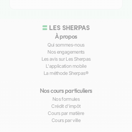
l’éducation reçue soit non seulement adaptée
mais aussi
transformatrice
.
Avantages des cours particuliers de SES
pour les élèves de Nevers
À propos
Qui sommes-nous
Personnalisation de l’enseignement et suivi
Nos engagements
individualisé
Les avis sur Les Sherpas
L'application mobile
Dans la quête d’une
excellence académique
,
La méthode Sherpas®
chaque élève présente des besoins distincts et
un rythme d’apprentissage qui lui est propre.
C’est ici que les cours particuliers de SES
Nos cours particuliers
démontrent leur valeur inestimable. À Nevers,
Nos formules
nos professeurs certifiés adoptent une
Crédit d'impôt
approche personnalisée
pour chaque étudiant,
Cours par matière
assurant ainsi un enseignement sur mesure. Ils
Cours par ville
s’attellent à comprendre les forces et les axes
d’amélioration de chaque apprenant afin