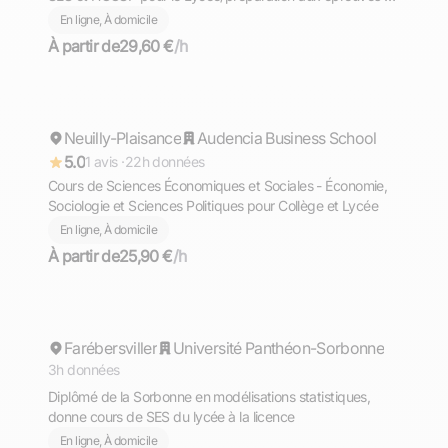
Bac et transition avec le supérieur
En ligne, À domicile
À partir de
29,60 €
/h
Alioune Adama
Neuilly-Plaisance
Répond rapidement
Audencia Business School
5.0
1 avis ·
22h données
Cours de Sciences Économiques et Sociales - Économie,
Sociologie et Sciences Politiques pour Collège et Lycée
En ligne, À domicile
À partir de
25,90 €
/h
Sofian
Farébersviller
Répond rapidement
Université Panthéon-Sorbonne
3h données
Diplômé de la Sorbonne en modélisations statistiques,
donne cours de SES du lycée à la licence
En ligne, À domicile