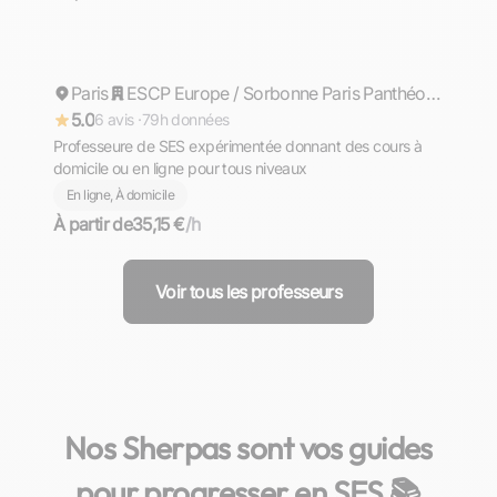
Rhea
Paris
Répond rapidement
ESCP Europe / Sorbonne Paris Panthéon 1
5.0
6 avis ·
79h données
Professeure de SES expérimentée donnant des cours à
domicile ou en ligne pour tous niveaux
En ligne, À domicile
À partir de
35,15 €
/h
Voir tous les professeurs
Nos Sherpas sont vos guides
pour progresser en SES 📚