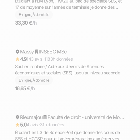
Etudiant a l'EM Lyon, , 19/20 au bac de spécialité SES, et
17 de moyenne sur l'année de terminale je donne des
cours à Lyon et en ligne.
En ligne, À domicile
33,30 €
/h
Anouar
Massy
Répond rapidement
INSEEC MSc
4.9
143 avis ·
1183h données
Soutien scolaire / Aide aux devoirs de Sciences
économiques et sociales (SES) jusqu'au niveau seconde
En ligne, À domicile
16,65 €
/h
Jonathan
Rieumajou
Répond rapidement
Faculté de droit - université de Montpellier
5.0
4 avis ·
31h données
Étudiant en L3 de Science Politique donne des cours de
SES et HGGSP pour le Lycée/préparation aux épreuves du