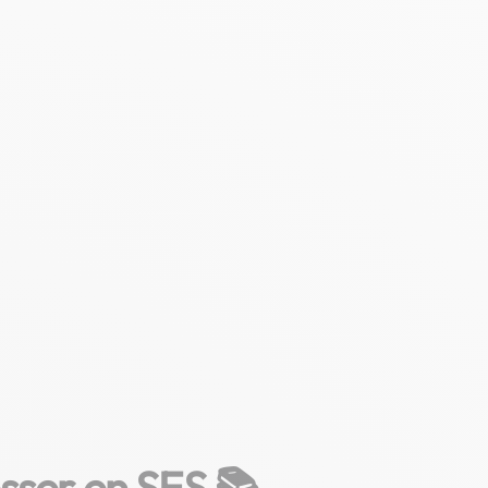
sser en SES 📚