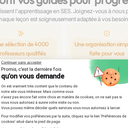
issent l'apprentissage en SES. Joignez-vous à nous 
haque leçon est soigneusement adaptée à vos besoin
e sélection de 4000
Une organisation simpl
rofesseurs qualifiés
faite pour vous
orez notre vaste réseau du
Profitez d'une organisation f
rs qualifiés à Reims, prêts à
efficace, conçue spécialem
guider en SES à travers des
vous permettre de vous foc
personnalisés pour tous les
entièrement sur votre prog
aux : collège, lycée, prépa,
en SES. Au choix, des cours 
université.
chez vous ou en ligne