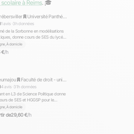
 scolaire à Reims
. ‍🎓
rébersviller
Répond rapidement
Université Panthéon-Sorbonne
0
1 avis ·
3h données
mé de la Sorbonne en modélisations
stiques, donne cours de SES du lycée
icence
igne, À domicile
5 €
/h
nathan
eumajou
Répond rapidement
Faculté de droit - université de Montpellier
0
4 avis ·
31h données
ant en L3 de Science Politique donne
ours de SES et HGGSP pour le
/préparation aux épreuves du Bac et
igne, À domicile
tion avec le supérieur
tir de
29,60 €
/h