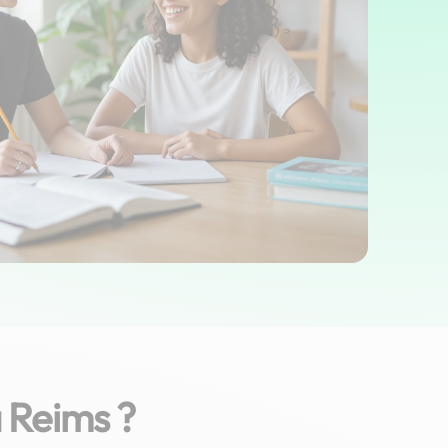
 Reims ?
fian