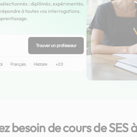
 sélectionnés : diplômés, expérimentés.
épondre à toutes vos interrogations.
pprentissage.
Trouver un professeur
ol
Français
Histoire
+20
ez besoin de cours de SES à
Aymards
So