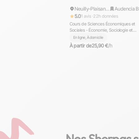
Répond rapidement
Neuilly-Plaisance
5.0
1 avis ·
22h données
Cours de Sciences Économiques et
Sociales - Économie, Sociologie et
Sciences Politiques pour Collège et 
En ligne, À domicile
À partir de
25,90 €
/h
Nos Sherpas s