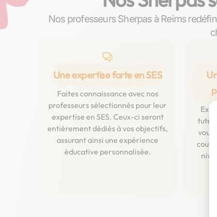
Nos professeurs Sherpas à Reims redéfin
c
Une expertise forte en SES
Un
p
Faites connaissance avec nos
professeurs sélectionnés pour leur
Expl
expertise en SES. Ceux-ci seront
tuteu
entièrement dédiés à vos objectifs,
vous 
assurant ainsi une expérience
cours 
éducative personnalisée.
nive