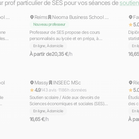
ur prof particulier de SES pour vos séances de
soutien
Neoma Business School - Programme Grande Ecole - Campus Reims
Reims
Neoma Business School - Programme Grande Ecole - Campus Reims
Fa
5.
Nouveau professeur
nne
Professeur de SES propose des cours
Diplô
les
personnalisés au lycée et en prépa, à
stati
domicile ou en ligne
à la l
En ligne, À domicile
En l
À partir de
20,35 €
/h
16,6
Anouar
Jo
ool
Massy
Répond rapidement
INSEEC MSc
Ri
4.9
5.
143 avis ·
1186h données
de
Soutien scolaire / Aide aux devoirs de
Étudi
Sciences économiques et sociales (SES)
des c
urs à
jusqu'au niveau seconde
Lycée
En ligne, À domicile
En l
transi
16,65 €
/h
À par
Ophélia