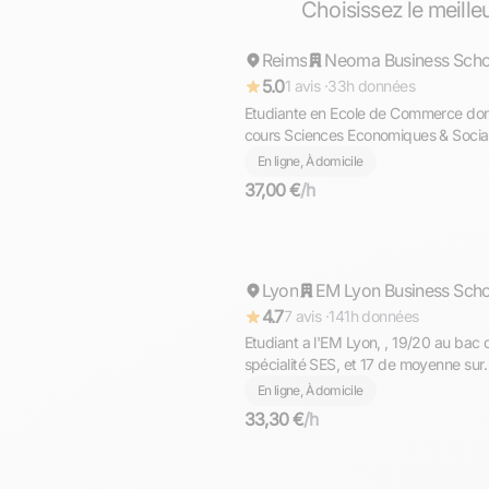
Choisissez le meille
Reims
Répond rapidement
5.0
1 avis ·
33h données
Etudiante en Ecole de Commerce do
cours Sciences Economiques & Socia
niveau lycée (Présentiel à Reims &
En ligne, À domicile
Distanciel)
37,00 €
/h
Sacha
Lyon
Répond rapidement
EM Lyon Business Sch
4.7
7 avis ·
141h données
Etudiant a l'EM Lyon, , 19/20 au bac 
spécialité SES, et 17 de moyenne sur
l'année de terminale je donne des co
En ligne, À domicile
Lyon et en ligne.
33,30 €
/h
Alioune Adama