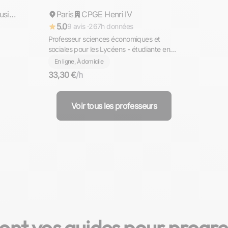
Audencia Business School
Paris
Répond rapidement
CPGE Henri IV
5.0
9 avis ·
267h données
Professeur sciences économiques et
sociales pour les Lycéens - étudiante en
Lycée
classe préparatoire au lycée Henri lV
En ligne, À domicile
33,30 €
/h
Voir tous les professeurs
ont vos guides pour progre