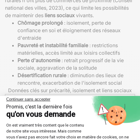
rurales n'ont plus de commerces de proximité (Conseil
national des villes, 2023), ce qui limite les possibilités
de maintenir des
liens sociaux
vivants.
Chômage prolongé
: isolement, perte de
confiance en soi et éloignement des réseaux
d'entraide
Pauvreté et instabilité familiale
: restrictions
matérielles, accès limité aux loisirs collectifs
Perte d'autonomie
: retrait progressif de la vie
sociale, aggravation de la solitude
Désertification rurale
: diminution des lieux de
rencontre, exacerbation de l'isolement social
Données clés sur précarité, isolement et liens sociaux
Indicateur
Valeur
Source
14,5
Taux de pauvreté
Insee, 2023
%
Personnes âgées
530
Petits Frères des
isolées
000
Pauvres, 2023