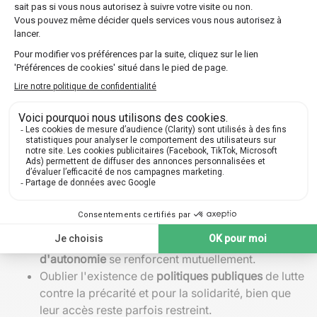
7,3
Taux de chômage
DARES, 2022
%
Sentiment d'isolement
20
Fondation de
chez les jeunes
%
France, 2022
Erreurs fréquentes :
Réduire la question à la seule pauvreté sans
prendre en compte l'
isolement relationnel ou
familial
.
Confondre
absence temporaire de contact
et
exclusion sociale profonde
.
Sous-estimer l'effet cumulatif :
chômage
,
instabilité chronique
,
pauvreté
et
perte
d'autonomie
se renforcent mutuellement.
Oublier l'existence de
politiques publiques
de lutte
contre la précarité et pour la solidarité, bien que
leur accès reste parfois restreint.