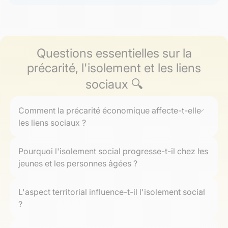
Questions essentielles sur la
précarité, l'isolement et les liens
sociaux 🔍
Comment la précarité économique affecte-t-elle
les liens sociaux ?
La
précarité économique
réduit l'accès aux activités
Pourquoi l'isolement social progresse-t-il chez les
collectives, creuse la distance entre les individus et
jeunes et les personnes âgées ?
contribue à l'
affaiblissement du lien social
. Les coûts
liés aux transports, l'enchaînement d'emplois
L'
isolement social
augmente chez les jeunes à cause
précaires ou de petits boulots diminuent le temps et les
L'aspect territorial influence-t-il l'isolement social
de la mobilité géographique (études, recherche
moyens disponibles pour entretenir des relations
?
d'emploi) et chez les aînés suite au départ ou au décès
sociales. Beaucoup renoncent à participer à des
de proches. La
digitalisation
facilite certains contacts
La
géographie
conditionne fortement l'
isolement