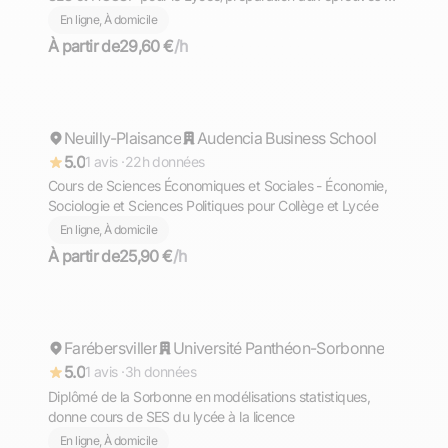
Bac et transition avec le supérieur
En ligne, À domicile
À partir de
29,60 €
/h
Alioune Adama
Neuilly-Plaisance
Répond rapidement
Audencia Business School
5.0
1 avis ·
22h données
Cours de Sciences Économiques et Sociales - Économie,
Sociologie et Sciences Politiques pour Collège et Lycée
En ligne, À domicile
À partir de
25,90 €
/h
Sofian
Farébersviller
Répond rapidement
Université Panthéon-Sorbonne
5.0
1 avis ·
3h données
Diplômé de la Sorbonne en modélisations statistiques,
donne cours de SES du lycée à la licence
En ligne, À domicile