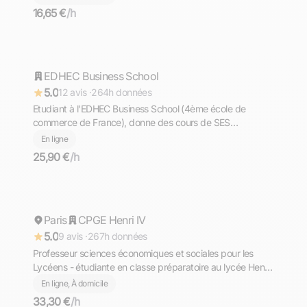
16,65 €
/h
Bli
EDHEC Business School
Répond rapidement
5.0
12 avis ·
264h données
Etudiant à l'EDHEC Business School (4ème école de
commerce de France), donne des cours de SES
(également économie-gestion) de la seconde à la
En ligne
terminale
25,90 €
/h
Ophélia
Paris
Répond rapidement
CPGE Henri IV
5.0
9 avis ·
267h données
Professeur sciences économiques et sociales pour les
Lycéens - étudiante en classe préparatoire au lycée Henri
lV
En ligne, À domicile
33,30 €
/h