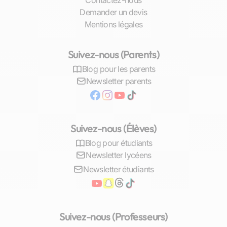
Contactez-nous
à une meilleure maîtrise des concepts clés en
Demander un devis
SES, conduit souvent à une hausse moyenne
Mentions légales
comprise entre quatre et six points dans cette
matière.
Suivez-nous (Parents)
Affinement des techniques d’étude :
les
Blog pour les parents
élèves acquièrent des stratégies efficaces
Newsletter parents
pour organiser leur travail personnel.
Réduction du stress lié aux examens :
avec
un accompagnement régulier, l’anxiété
diminue face aux évaluations importantes.
Suivez-nous (Élèves)
Dynamisme renouvelé pour
Blog pour étudiants
l’apprentissage :
soutenus par leur tuteur,
Newsletter lycéens
les étudiants redécouvrent le plaisir
Newsletter étudiants
d’apprendre et de réussir.
Ces avantages tangibles ne se limitent pas
uniquement au cadre académique mais
Suivez-nous (Professeurs)
s’étendent également au développement