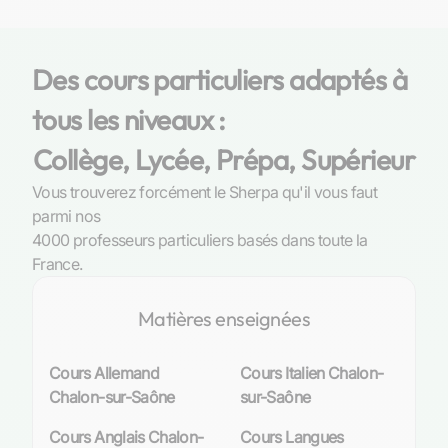
À Chalon-sur-Saône, la jeunesse est au cœur
d’un système éducatif dynamique qui s’efforce
Des cours particuliers adaptés à
de répondre aux besoins diversifiés des élèves.
Avec une population scolaire composée de 248
tous les niveaux :
enfants en maternelle et primaire, ainsi que de
894 adolescents dans les collèges et lycées, la
Collège, Lycée, Prépa, Supérieur
ville est un terreau fertile pour le développement
Vous trouverez forcément le Sherpa qu'il vous faut
intellectuel et académique.
parmi nos
4000 professeurs particuliers basés dans toute la
Les établissements scolaires offrant des cours
France.
de SES
Dans cette ville bourguignonne, les Sciences
Matières enseignées
Économiques et Sociales (SES) occupent une
place prépondérante dans l’éducation
Cours Allemand
Cours Italien Chalon-
secondaire. Des établissements renommés tels
Chalon-sur-Saône
sur-Saône
que le collège Louis Pasteur ou le lycée Saint-
Jean des Vignes mettent à disposition des
Cours Anglais Chalon-
Cours Langues