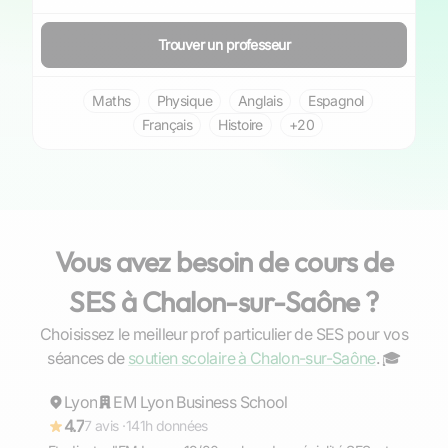
Trouver un professeur
Maths
Physique
Anglais
Espagnol
Français
Histoire
+20
Vous avez besoin de cours de
SES à Chalon-sur-Saône ?
Choisissez le meilleur prof particulier de SES pour vos
Sacha
séances de
soutien scolaire à Chalon-sur-Saône
. ‍🎓
Lyon
Répond rapidement
EM Lyon Business School
4.7
7 avis ·
141h données