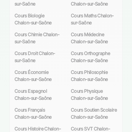
programmes rigoureux pour assurer une
sur-Saône
Chalon-sur-Saône
compréhension approfondie de cette discipline
Cours Biologie
Cours Maths Chalon-
essentielle. Les SES y sont enseignées avec la
Chalon-sur-Saône
sur-Saône
précision et la clarté requises pour susciter chez
les élèves un intérêt marqué pour les
Cours Chimie Chalon-
Cours Médecine
mécanismes économiques et sociaux qui
sur-Saône
Chalon-sur-Saône
régissent notre monde.
Cours Droit Chalon-
Cours Orthographe
L’importance des SES dans le cursus des
sur-Saône
Chalon-sur-Saône
lycéens à Chalon-sur-Saône
Cours Économie
Cours Philosophie
Les Sciences Économiques et Sociales ne se
Chalon-sur-Saône
Chalon-sur-Saône
limitent pas à être une simple matière parmi
Cours Espagnol
Cours Physique
d’autres ; elles constituent un pilier fondamental
Chalon-sur-Saône
Chalon-sur-Saône
du baccalauréat et jouent un rôle crucial dans la
formation citoyenne des jeunes. À Chalon-sur-
Cours Français
Cours Soutien Scolaire
Saône, où chaque parcours scolaire est jalonné
Chalon-sur-Saône
Chalon-sur-Saône
d’étapes déterminantes telles que le bac de
français ou les examens de fin d’année, maîtriser
Cours Histoire Chalon-
Cours SVT Chalon-