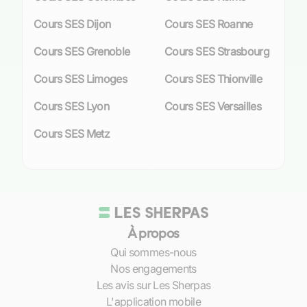
Les avantages des cours particuliers de
Cours SES Dijon
Cours SES Roanne
SES
Cours SES Grenoble
Cours SES Strasbourg
Personnalisation de l’enseignement
Cours SES Limoges
Cours SES Thionville
La
personnalisation
est le maître-mot des cours
Cours SES Lyon
Cours SES Versailles
particuliers de SES proposés à Chalon-sur-
Cours SES Metz
Saône. Chaque élève bénéficie d’une attention
exclusive, où le programme se module en
fonction de ses besoins et de ses objectifs
académiques. L’enseignant adapte son
approche pédagogique pour répondre aux
spécificités individuelles, qu’il s’agisse de
À propos
combler des lacunes ou d’explorer en
profondeur certaines théories économiques et
Qui sommes-nous
sociales.
Nos engagements
Les avis sur Les Sherpas
Diagnostic précis :
dès la première
L'application mobile