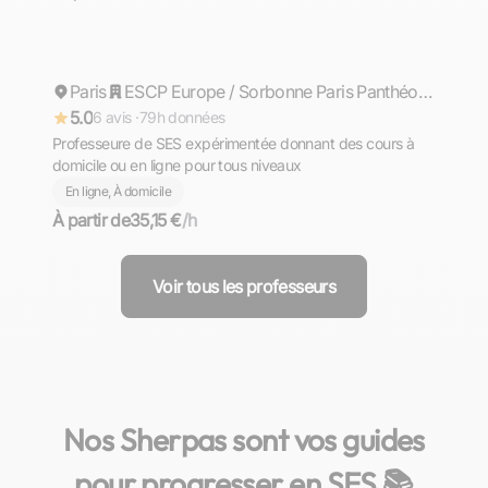
Rhea
Paris
Répond rapidement
ESCP Europe / Sorbonne Paris Panthéon 1
5.0
6 avis ·
79h données
Professeure de SES expérimentée donnant des cours à
domicile ou en ligne pour tous niveaux
En ligne, À domicile
À partir de
35,15 €
/h
Voir tous les professeurs
Nos Sherpas sont vos guides
pour progresser en SES 📚