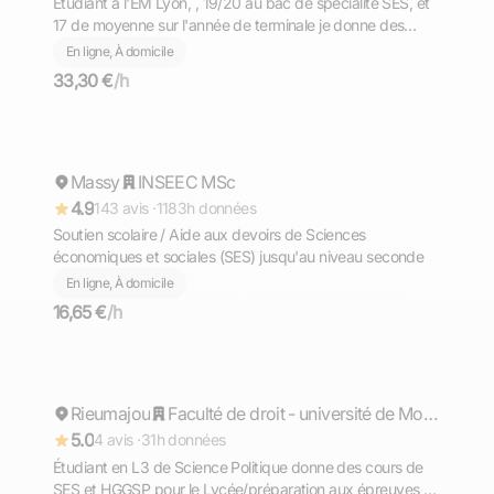
Etudiant a l'EM Lyon, , 19/20 au bac de spécialité SES, et
17 de moyenne sur l'année de terminale je donne des
cours à Lyon et en ligne.
En ligne, À domicile
33,30 €
/h
Anouar
Massy
Répond rapidement
INSEEC MSc
4.9
143 avis ·
1183h données
Soutien scolaire / Aide aux devoirs de Sciences
économiques et sociales (SES) jusqu'au niveau seconde
En ligne, À domicile
16,65 €
/h
Jonathan
Rieumajou
Répond rapidement
Faculté de droit - université de Montpellier
5.0
4 avis ·
31h données
Étudiant en L3 de Science Politique donne des cours de
SES et HGGSP pour le Lycée/préparation aux épreuves du