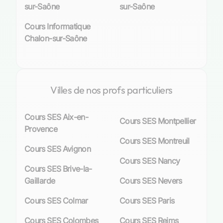
les SES devient impératif. Pourtant, tous les
sur-Saône
sur-Saône
élèves n’abordent pas cette discipline avec
Cours Informatique
aisance ou enthousiasme. C’est là
Chalon-sur-Saône
qu’interviennent nos services personnalisés : ils
offrent non seulement un soutien adapté aux
lacunes spécifiques de chaque élève, mais
visent également à insuffler une passion pour
Villes de nos profs particuliers
ces matières autrefois redoutées.
Cette approche sur mesure permet aux élèves
Cours SES Aix-en-
chalonnais d’envisager avec sérénité leurs
Cours SES Montpellier
Provence
ambitions futures, qu’il s’agisse de poursuivre
Cours SES Montreuil
vers des études supérieures en sciences
Cours SES Avignon
économiques ou simplement d’affiner leur esprit
Cours SES Nancy
critique face aux enjeux contemporains. Nos
Cours SES Brive-la-
professeurs expérimentés
sont prêts à
Gaillarde
Cours SES Nevers
accompagner chaque étudiant dans sa quête du
Cours SES Colmar
Cours SES Paris
savoir en SES, avec l’engagement ferme
d’enrichir leur parcours éducatif.
Cours SES Colombes
Cours SES Reims