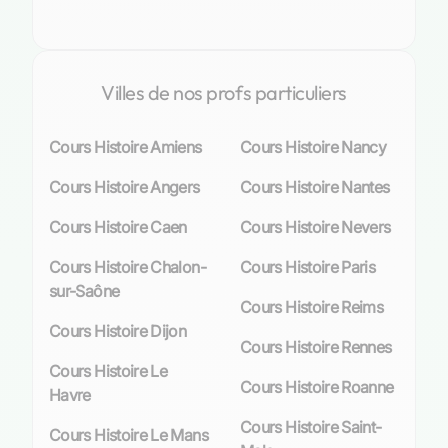
L’histoire n’est pas seulement une suite
d’événements passés ; c’est un pont vers la
compréhension du présent et la construction du
Villes de nos profs particuliers
futur. Nos
professeurs passionnés
par cette
discipline sont là pour guider vos enfants sur ce
Cours Histoire Amiens
Cours Histoire Nancy
chemin enrichissant.
Cours Histoire Angers
Cours Histoire Nantes
Avantages des cours particuliers
d’Histoire pour les élèves de Colombes
Cours Histoire Caen
Cours Histoire Nevers
Cours Histoire Chalon-
Cours Histoire Paris
Approche personnalisée de l’enseignement
sur-Saône
Cours Histoire Reims
L’enseignement personnalisé est la pierre
Cours Histoire Dijon
angulaire des cours particuliers d’Histoire.
Cours Histoire Rennes
Chaque élève possède un style d’apprentissage
Cours Histoire Le
Cours Histoire Roanne
qui lui est propre, et les professeurs qualifiés
Havre
des Sherpas savent parfaitement s’adapter à ces
Cours Histoire Saint-
Cours Histoire Le Mans
singularités. À Colombes, nos enseignants