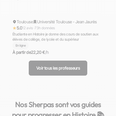
Amina
Toulouse
Répond rapidement
Université Toulouse - Jean Jaurès
5.0
12 avis ·
73h données
Étudiante en Histoire je donne des cours de soutien aux
élèves de collège, de lycée et du supérieur
En ligne
À partir de
22,20 €
/h
Voir tous les professeurs
Nos Sherpas sont vos guides
pour progresser en Histoire 📚