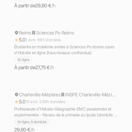
À partir de
29,60 €
/h
Justine
Reims
Répond rapidement
Sciences Po Reims
5.0
5 avis ·
66h données
Étudiante en troisième année à Sciences Po donne cours
d’Histoire en ligne (tous niveaux confondus)
En ligne
À partir de
27,75 €
/h
Florine
Charleville-Mézières
Répond rapidement
INSPE Charleville-Mézières: Institut National Supérieur du Professorat et de l'Education
5.0
19 avis ·
249h données
Professeure d’Histoire-Géographie-EMC passionnée et
expérimentée - Niveau de la primaire au lycée (domicile et
en ligne)
En ligne, À domicile
29,60 €
/h