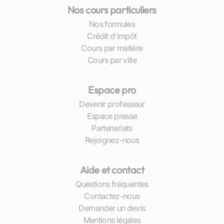
souvent la motivation première derrière la
Nos cours particuliers
recherche de cours particuliers en Histoire. À
Nos formules
Colombes, nous constatons que nos élèves
Crédit d'impôt
bénéficiant d’un accompagnement individualisé
Cours par matière
progressent significativement, tant dans leur
Cours par ville
compréhension globale que dans leur capacité
à rédiger des dissertations structurées et
Espace pro
argumentées.
Devenir professeur
Nos professeurs ne se contentent pas seulement
Espace presse
d’aider leurs élèves avec leurs devoirs existants
Partenariats
; ils leur inculquent également des méthodes
Rejoignez-nous
efficaces pour optimiser leurs séances de travail
personnelles. Cela inclut la mise en place de
Aide et contact
techniques d’apprentissage innovantes qui
aident non seulement pour l’Histoire mais
Questions fréquentes
servent également dans toutes les matières
Contactez-nous
nécessitant mémorisation et analyse critique.
Demander un devis
Mentions légales