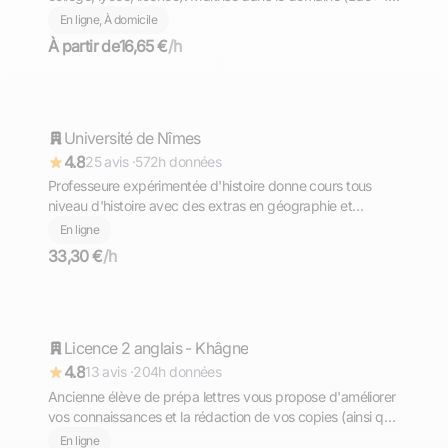
obtenu). 1 an d'expérience dans le milieu éducatif.
En ligne, À domicile
À partir de
16,65 €
/h
Maud
Université de Nîmes
Répond rapidement
4.8
25 avis ·
572h données
Professeure expérimentée d'histoire donne cours tous
niveau d'histoire avec des extras en géographie et
éducation civique
En ligne
33,30 €
/h
Maëva
Licence 2 anglais - Khâgne
Répond rapidement
4.8
13 avis ·
204h données
Ancienne élève de prépa lettres vous propose d'améliorer
vos connaissances et la rédaction de vos copies (ainsi que
la méthode)
En ligne