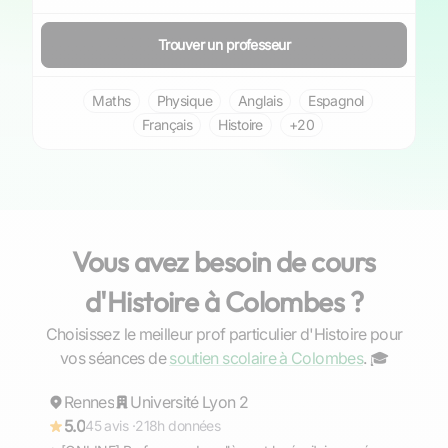
Trouver un professeur
Maths
Physique
Anglais
Espagnol
Français
Histoire
+20
Vous avez besoin de cours
d'Histoire à Colombes ?
Choisissez le meilleur prof particulier d'Histoire pour
Gaël
vos séances de
soutien scolaire à Colombes
. ‍🎓
Rennes
Répond rapidement
Université Lyon 2
5.0
45 avis ·
218h données