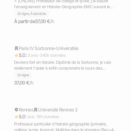
⭐ [ONLINE] Professeur de collège et lycée, j'ai assuré
l'enseignement en Histoire-Géographie-EMC suivant le
programme français, possibilité d'aborder d'autres
En ligne, À domicile
matières.
À partir de
37,00 €
/h
Jaber
Paris IV Sorbonne-Universités
Répond rapidement
5.0
23 avis ·
340h données
Deviens fort en histoire. Diplômé de la Sorbonne, je vais
réellement t'aider à enfin comprendre le cours des
événements et développer une méthode efficace.
En ligne
37,00 €
/h
Guillaume
Rennes
Répond rapidement
Université Rennes 2
5.0
1 avis ·
19h données
Professeur particulier d’histoire géographie (primaire,
collège, lycée, licence). Maîtrise dans le domaine (Bac+4