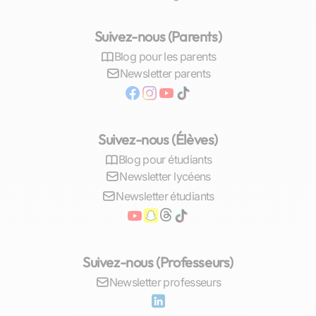
Au final, cette attention individualisée peut
transformer un parcours scolaire semé
Suivez-nous (Parents)
d’obstacles en une trajectoire ascendante vers
la réussite académique. C’est là tout le bénéfice
Blog pour les parents
d’un soutien adapté qui prend en compte non
Newsletter parents
seulement le programme officiel mais aussi la
personnalité unique et les aspirations futures de
chaque élève.
Suivez-nous (Élèves)
Comment trouver un bon professeur
Blog pour étudiants
d’Histoire à Colombes
Newsletter lycéens
Newsletter étudiants
Critères de sélection
Lorsqu’il s’agit de choisir un
professeur
d’Histoire
pour votre enfant à Colombes,
Suivez-nous (Professeurs)
plusieurs critères sont primordiaux. Certains
Newsletter professeurs
parents préfèrent se tourner vers des
enseignants issus de l’Éducation nationale, forts