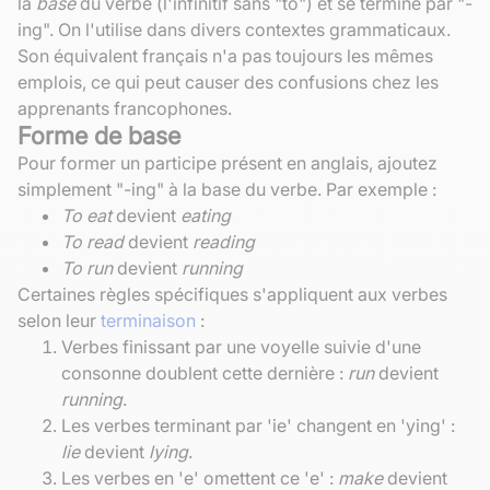
la
base
du verbe (l'infinitif sans "to") et se termine par "-
ing". On l'utilise dans divers contextes grammaticaux.
Son équivalent français n'a pas toujours les mêmes
emplois, ce qui peut causer des confusions chez les
apprenants francophones.
Forme de base
Pour former un participe présent en anglais, ajoutez
simplement "-ing" à la base du verbe. Par exemple :
To eat
devient
eating
To read
devient
reading
To run
devient
running
Certaines règles spécifiques s'appliquent aux verbes
selon leur
terminaison
:
Verbes finissant par une voyelle suivie d'une
consonne doublent cette dernière :
run
devient
running
.
Les verbes terminant par 'ie' changent en 'ying' :
lie
devient
lying
.
Les verbes en 'e' omettent ce 'e' :
make
devient