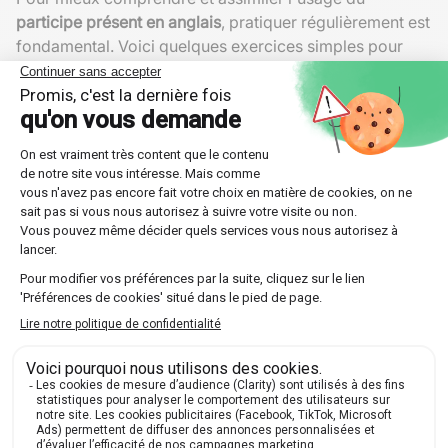
participe présent en anglais
, pratiquer régulièrement est
fondamental. Voici quelques exercices simples pour
améliorer votre maîtrise.
Compléter les phrases
Complétez les phrases suivantes avec la forme
correcte du participe présent des verbes entre
parenthèses :
She couldn't stand ________ (wait).
They are busy ________ (prepare) for the exam.
We enjoy ________ (walk) in the evening.
Transformation
Transformez ces phrases en utilisant un participe
présent :
The cat that is sleeping on the mat is cute.
The man who was talking to us is my uncle.
The books which are lying on the table are mine.
Adjectifs dérivés
Utilisez les participes présents pour créer des adjectifs :