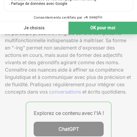
The story was ________ (interest).
That movie was very ________ (excite).
The artist's new works were quite ________
(inspire).
Le
participe présent
en anglais est une composante
multifonctionnelle indispensable à maîtriser. Sa forme
en "-ing" permet non seulement d'expresser des
actions en cours, mais aussi de former des adjectifs
vivants et des gérondifs agirant comme des noms.
Connaître ces nuances aide à affiner sa compétence
linguistique et à communiquer avec plus de précision et
de fluidité. Pratiquez régulièrement pour intégrer ces
concepts dans vos
conversations
et écrits quotidiens.
Explorez ce contenu avec l'IA !
ChatGPT