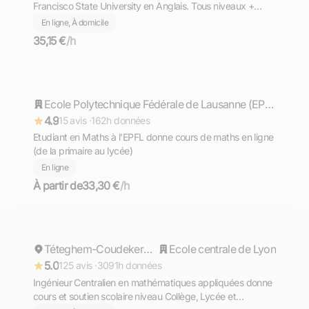
Francisco State University en Anglais. Tous niveaux +
TOEFL, TOEIC, GMAT
En ligne, À domicile
35,15 €
/h
Timothée
Répond rapidement
Ecole Polytechnique Fédérale de Lausanne (EPFL)
4.9
15 avis ·
162h données
Etudiant en Maths à l'EPFL donne cours de maths en ligne
(de la primaire au lycée)
En ligne
À partir de
33,30 €
/h
Cyril
Répond rapidement
Téteghem-Coudekerque-Village
Ecole centrale de Lyon
5.0
125 avis ·
3091h données
Ingénieur Centralien en mathématiques appliquées donne
cours et soutien scolaire niveau Collège, Lycée et