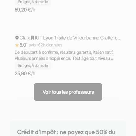
Supérieur (prépa)
En ligne, À domicile
59,20 €
/h
Matteo
Claix
Répond rapidement
IUT Lyon 1 (site de Villeurbanne Gratte-ciel)
5.0
1 avis ·
62h données
De débutant à confirmé, résultats garantis, italien natif.
Plusieurs années d'expérience. Tout âge tout niveau,
diplômé du Bac avec Option Internationale Italien,
En ligne, À domicile
l'équivalent de la Maturità (bac italien)
25,90 €
/h
Voir tous les professeurs
Crédit d'impôt : ne payez que 50% du