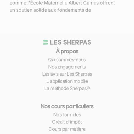
comme l'École Maternelle Albert Camus offrent
un soutien solide aux fondements de
l'apprentissage.
Le passage au collège et au lycée, notamment
au Lycée Victor Louis, se fait dans la continuité
de cette excellence, préparant efficacement les
À propos
élèves aux défis des études supérieures. Située
à proximité de prestigieuses universités et
Qui sommes-nous
grandes écoles, comme l'Université de
Nos engagements
Bordeaux, Talence est un tremplin pour les
Les avis sur Les Sherpas
carrières futures, valorisant
une approche
L'application mobile
multidisciplinaire
et innovante de
La méthode Sherpas®
l'enseignement.
Nos cours particuliers
Les sites historiques tels que le Château de
Thouars et les événements culturels enrichissent
Nos formules
l'expérience éducative, en offrant aux jeunes
Crédit d'impôt
Talençais des opportunités d'apprentissage
Cours par matière