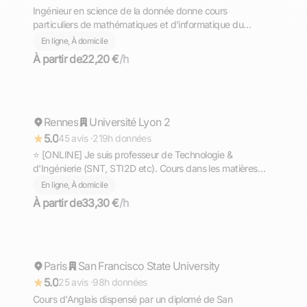
Ingénieur en science de la donnée donne cours
particuliers de mathématiques et d'informatique du
Primaire au Lycée.
En ligne, À domicile
À partir de
22,20 €
/h
Gaël
Rennes
Répond rapidement
Université Lyon 2
5.0
45 avis ·
219h données
⭐ [ONLINE] Je suis professeur de Technologie &
d'Ingénierie (SNT, STI2D etc). Cours dans les matières
scientifiques (technologie, sciences et vie de la terre,
En ligne, À domicile
mathématiques, physique et chimie, EPI.
À partir de
33,30 €
/h
Ahmed
Paris
Répond rapidement
San Francisco State University
5.0
25 avis ·
98h données
Cours d'Anglais dispensé par un diplomé de San