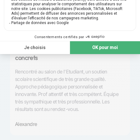
Note 4,9 | 210
avis
Excellence pédagogique et résultats
P
concrets
S
Rencontré au salon de l'Etudiant, un soutien
Tr
scolaire scientifique de très grande qualité.
l’
Approche pédagogique personnalisée et
et
innovante. Prof attentif et très compétent. Équipe
de
très sympathique et très professionnelle. Les
so
résultats sont au rendez-vous.
An
Alexandre