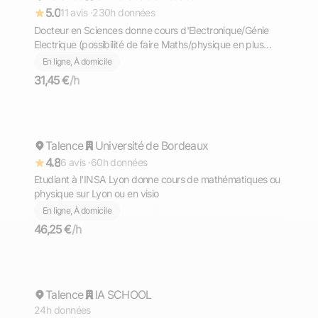
5.0
11 avis ·
230h données
Docteur en Sciences donne cours d'Electronique/Génie
Electrique (possibilité de faire Maths/physique en plus
pour un meilleur accompagnement).
En ligne, À domicile
31,45 €
/h
Julien
Talence
Répond rapidement
Université de Bordeaux
4.8
6 avis ·
60h données
Etudiant à l'INSA Lyon donne cours de mathématiques ou
physique sur Lyon ou en visio
En ligne, À domicile
46,25 €
/h
Stéphane
Talence
Répond rapidement
IA SCHOOL
24h données