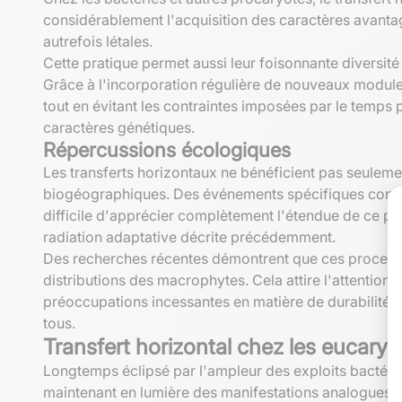
considérablement l'acquisition des caractères avantag
autrefois létales.
Cette pratique permet aussi leur foisonnante diversit
Grâce à l'incorporation régulière de nouveaux modules 
tout en évitant les contraintes imposées par le temps 
caractères génétiques.
Répercussions écologiques
Les transferts horizontaux ne bénéficient pas seulem
biogéographiques. Des événements spécifiques context
difficile d'apprécier complètement l'étendue de ce p
radiation adaptative décrite précédemment.
Des recherches récentes démontrent que ces processus
distributions des macrophytes. Cela attire l'attention
préoccupations incessantes en matière de durabilité. L
tous.
Transfert horizontal chez les eucaryo
Longtemps éclipsé par l'ampleur des exploits bactérie
maintenant en lumière des manifestations analogues 