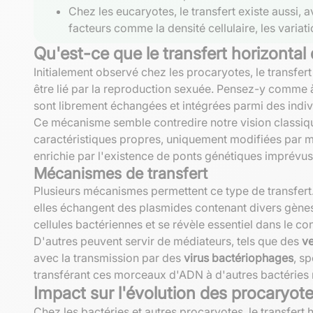
Chez les eucaryotes, le transfert existe aussi,
facteurs comme la densité cellulaire, les variat
Qu'est-ce que le transfert horizontal
Initialement observé chez les procaryotes, le transfe
être lié par la reproduction sexuée. Pensez-y comme à 
sont librement échangées et intégrées parmi des indi
Ce mécanisme semble contredire notre vision classiqu
caractéristiques propres, uniquement modifiées par m
enrichie par l'existence de ponts génétiques imprévus
Mécanismes de transfert
Plusieurs mécanismes permettent ce type de transfert
elles échangent des plasmides contenant divers gènes,
cellules bactériennes et se révèle essentiel dans le co
D'autres peuvent servir de médiateurs, tels que des
ve
avec la transmission par des
virus bactériophages
, s
transférant ces morceaux d'ADN à d'autres bactéries 
Impact sur l'évolution des procaryot
Chez les bactéries et autres procaryotes, le transfert 