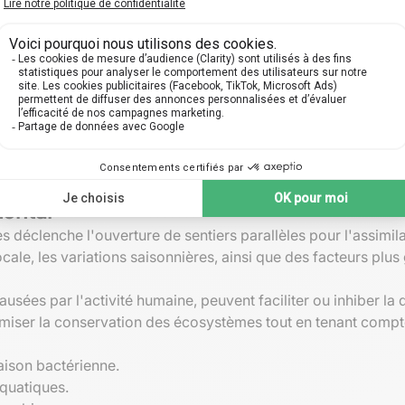
e.
 distants via des migrations horizontales stimule des débats
d'adaptation révélées par ces échanges. Ces découvertes éla
s.
ntes
hybride formé d'un croisement entre plusieurs espèces de spar
nouvelles propriétés protectrices et une meilleure capacité d
ent des progrès significatifs dans notre compréhension de l
er la complexité des relations évolutives chez les végétaux.
zontal
 déclenche l'ouverture de sentiers parallèles pour l'assimilat
locale, les variations saisonnières, ainsi que des facteurs plu
ées par l'activité humaine, peuvent faciliter ou inhiber la 
iser la conservation des écosystèmes tout en tenant compt
aison bactérienne.
aquatiques.