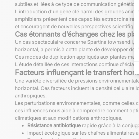
subtiles et liées à ce type de communication génétiqu
L'introduction d'un gène clé parmi des groupes animaux
amphibiens présentent des capacités extraordinaires 
et encouragent de nouvelles perspectives scientifique
Cas étonnants d'échanges chez les pla
Un cas spectaculaire concerne Spartina townsendii, un 
horizontal, a permis à cette plante de développer de 
Ces modes de duplication appliqués aux plantes marqu
L'étude détaillée de ces interactions continue d'éclair
Facteurs influençant le transfert hori
Une variété diversifiée de pressions environnementales
horizontal. Ces facteurs incluent la densité cellulaire 
anthropiques.
Les perturbations environnementales, comme celles caus
ces influences nous aide à comprendre comment optim
climatiques et aux modifications anthropiques.
Résistance antibiotique
rapide grâce à la conjug
Impact écologique sur les chaînes alimentaires 