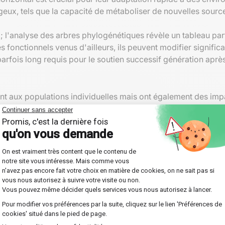
eux, tels que la capacité de métaboliser de nouvelles source
é ; l'analyse des arbres phylogénétiques révèle un tableau 
fonctionnels venus d'ailleurs, ils peuvent modifier significat
parfois long requis pour le soutien successif génération aprè
ent aux populations individuelles mais ont également des i
uels, comme la création de biofilms communautaires marins o
hénomène malgré des observations récentes approfondies. Ces
 affectent directement les structures dynamiques des chaînes
 des chercheurs sur notre époque moderne qui doit faire face
es solutions proactives nécessitent une vigilance collective 
tes
ns, le transfert horizontal de gènes chez les eucaryotes est
chez les vertébrés et invertébrés grâce à des techniques a