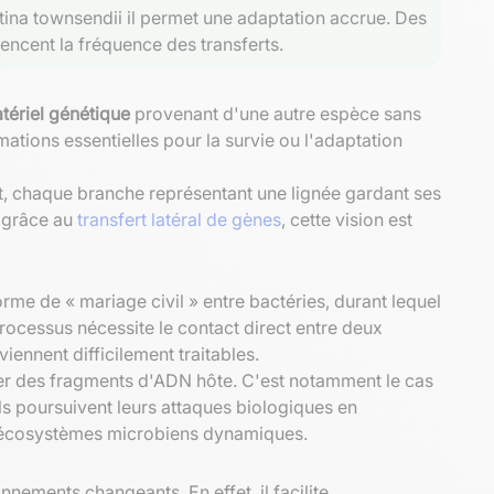
rtina townsendii il permet une adaptation accrue. Des
uencent la fréquence des transferts.
tériel génétique
provenant d'une autre espèce sans
ations essentielles pour la survie ou l'adaptation
ut, chaque branche représentant une lignée gardant ses
, grâce au
transfert latéral de gènes
, cette vision est
rme de « mariage civil » entre bactéries, durant lequel
rocessus nécessite le contact direct entre deux
iennent difficilement traitables.
rer des fragments d'ADN hôte. C'est notamment le cas
. Ils poursuivent leurs attaques biologiques en
es écosystèmes microbiens dynamiques.
nnements changeants. En effet, il facilite