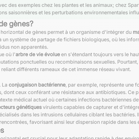
 avec des exemples chez les plantes et les animaux; chez Spa
ions saisonnières et les perturbations environnementales infl
 de gènes?
rt horizontal de gènes permet à un organisme d'intégrer du
ma
un système de partage de fichiers biologiques, où les inform
vidus non apparentés.
e où l'
arbre de vie évolue
en s'étendant toujours vers le ha
utations ponctuelles ou recombinaisons sexuelles. Pourtant
 reliant différents rameaux de cet immense réseau vivant.
. La
conjugaison bactérienne
, par exemple, représente une fo
 dont ceux conférant une résistance aux antibiotiques. Ce p
ntexte médical actuel où certaines infections bactériennes dev
cteurs génétiques
virulents capables de capturer et d'intég
pécialisés dans les intrusions cellulaires ciblant les bactéries
rencontrées, favorisant ainsi leur dispersion rapide dans l
es
horizontal est crucial pour leur adaptation rapide à des enviro