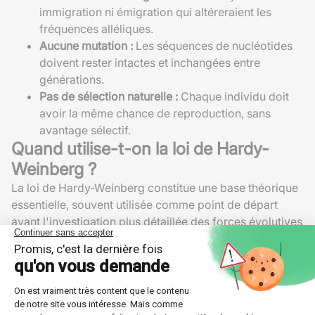
immigration ni émigration qui altéreraient les
fréquences alléliques.
Aucune mutation :
Les séquences de nucléotides
doivent rester intactes et inchangées entre
générations.
Pas de sélection naturelle :
Chaque individu doit
avoir la même chance de reproduction, sans
avantage sélectif.
Quand utilise-t-on la loi de Hardy-
Weinberg ?
La loi de Hardy-Weinberg constitue une base théorique
essentielle, souvent utilisée comme point de départ
avant l'investigation plus détaillée des forces évolutives
agissant sur les populations naturelles. Par exemple,
elle permet d'établir une référence contre laquelle
comparer les changements phénotypiques réels.
Elle trouve également des applications médicales
significatives en génétique humaine. Prenons, par