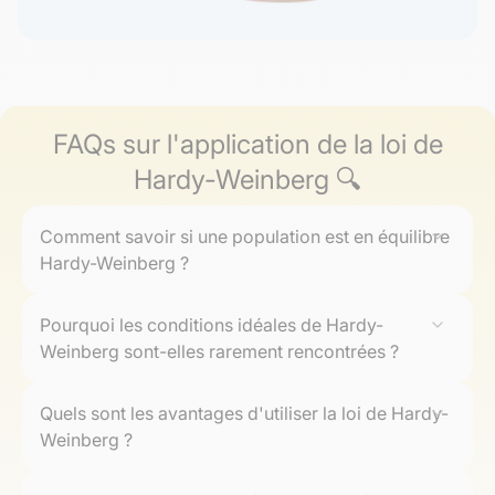
FAQs sur l'application de la loi de
Hardy-Weinberg 🔍
Comment savoir si une population est en équilibre
Hardy-Weinberg ?
Pour déterminer si une population est à l'équilibre,
Pourquoi les conditions idéales de Hardy-
comparez les fréquances alléliques et génotypiques
Weinberg sont-elles rarement rencontrées ?
observées avec celles prédites par la formule Hardy-
Weinberg. Utilisez un test statistique comme le chi-
Dans la nature, les conditions idéales sont souvent
carré pour évaluer la concordance.
Quels sont les avantages d'utiliser la loi de Hardy-
perturbées par des facteurs tels que les mutations,
Weinberg ?
migrations, la sélection naturelle, et des populations
finies. Ces influences provoquent des changements
La loi de Hardy-Weinberg fournit une base théorique