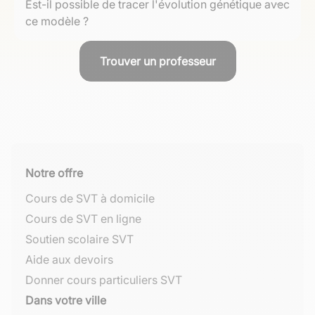
dans les fréquances alléliques au fil du temps.
Est-il possible de tracer l'évolution génétique avec
solide pour mesurer les déviations causées par des
ce modèle ?
processus évolutifs, facilitant la compréhension des
mécanismes influençant les populations naturelles et
Même si ce modèle suggère une absence d'évolution
aidant en recherche médicale, notamment en
Trouver un professeur
hormis circonstances spécifiques, comparer
épidémiologie génétique.
fréquences réelles et prévues permet d'identifier
actions micro-évolutionnaires précises guideant
l'adaptation durable perceptible souvent invisible
autrement.
Notre offre
Cours de SVT à domicile
Cours de SVT en ligne
Soutien scolaire SVT
Aide aux devoirs
Donner cours particuliers SVT
Dans votre ville