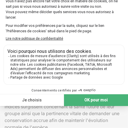
exemple, les maladies monogéniques telles que la
mucoviscidose. Connaître sensiblement combien de
personnes pourraient être porteuses saines du gène
défectueux grâce aux prévisions Hardy-Weinberg aide
à planifier des conseils génétiques appropriés et
adéquats.
Cas concrets et implications
Imaginez travailler dans une forêt tropicale où une
espèce rare de papillons se reproduit aisément,
subitement menacée par un changement
environnemental tel que la déforestation locale. Une
observation révèlait auparavant près de 40% des
papillons ayant une particularité chromatique singulière.
En analysant les données relatives à ces papillons et en
les confrontant au cadre Hardy-Weinberg, de précieux
indices surgissent concernant la santé future de leur
groupe ainsi que la pertinence vitale de demander une
conservation accrue afin de maintenir l'évolution
normale de l'espèce.