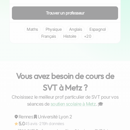
Trouver un professeur
Maths
Physique
Anglais
Espagnol
Français
Histoire
+20
Vous avez besoin de cours de
SVT à Metz ?
Choisissez le meilleur prof particulier de SVT pour vos
Gaël
séances de
soutien scolaire à Metz
. ‍🎓
Rennes
Répond rapidement
Université Lyon 2
5.0
45 avis ·
219h données