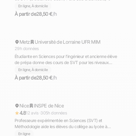
En ligne, À domicile
À partir de
28,50 €
/h
Marie-Esther
Metz
Répond rapidement
Université de Lorraine UFR MIM
29h données
Étudiante en Sciences pour l’ingénieur et ancienne élève
de prépa donne des cours de SVT pour les niveaux
collège et lycée en ligne et dans le secteur de Metz
En ligne, À domicile
À partir de
28,50 €
/h
Elodie
Nice
Répond rapidement
INSPE de Nice
4.8
12 avis ·
305h données
Professeure expérimentée en Sciences (SVT) et
Méthodologie aide les élèves du collège au lycée à
progresser durablement, cours en visio
En ligne