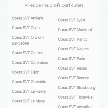
Villes de nos profs particuliers
Que votre intérêt se porte sur l’étude minutieuse
des écosystèmes locaux ou que vous soyez
Cours SVT Amiens
fasciné par la complexité génétique des
Cours SVT Lyon
organismes vivants, les professeurs mettent leur
Cours SVT Caen
Cours SVT Montreuil
expérience au service de votre réussite. Chaque
séance est conçue pour maximiser votre
Cours SVT Chalon-
Cours SVT Nancy
compréhension et stimuler votre intérêt pour
sur-Saône
cette science captivante.
Cours SVT Nevers
Cours SVT Colmar
Opter pour des cours particuliers à Metz vous
Cours SVT Paris
Cours SVT Colombes
offre également l’avantage d’une flexibilité
Cours SVT Reims
incomparable : que vous préfériez apprendre
Cours SVT Dijon
depuis le confort de votre domicile ou chez un
Cours SVT Roanne
enseignant dévoué, chaque session est taillée
Cours SVT Grenoble
sur mesure pour répondre efficacement à vos
Cours SVT Strasbourg
Cours SVT Le Havre
besoins spécifiques.
Cours SVT Thionville
Cours SVT Le Mans
N’hésitez pas à explorer cette opportunité
Cours SVT Versailles
enrichissante ; choisissez dès aujourd’hui le