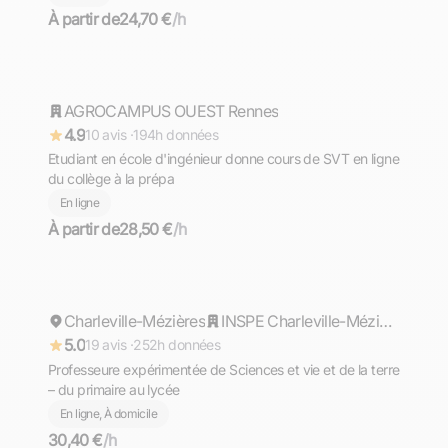
À partir de
24,70 €
/h
Tom
AGROCAMPUS OUEST Rennes
Répond rapidement
4.9
10 avis ·
194h données
Etudiant en école d'ingénieur donne cours de SVT en ligne
du collège à la prépa
En ligne
À partir de
28,50 €
/h
Florine
Charleville-Mézières
Répond rapidement
INSPE Charleville-Mézières: Institut National Supérieur du Professorat et de l'Education
5.0
19 avis ·
252h données
Professeure expérimentée de Sciences et vie et de la terre
– du primaire au lycée
En ligne, À domicile
30,40 €
/h