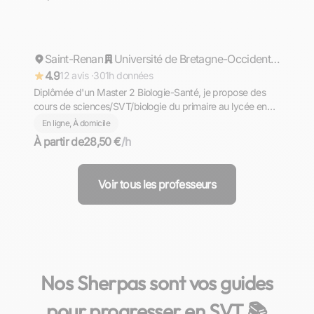
Yvane
Saint-Renan
Répond rapidement
Université de Bretagne-Occidentale
4.9
12 avis ·
301h données
Diplômée d'un Master 2 Biologie-Santé, je propose des
cours de sciences/SVT/biologie du primaire au lycée en
ligne et en présentiel aux alentours de Brest
En ligne, À domicile
À partir de
28,50 €
/h
Voir tous les professeurs
Nos Sherpas sont vos guides
pour progresser en SVT 📚