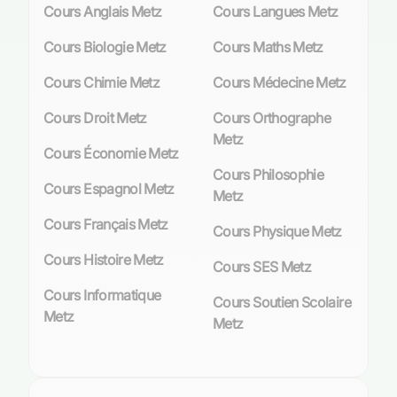
Cours Anglais Metz
Cours Langues Metz
biotopes ainsi que le patrimoine historique lié à
l’extraction minière soulèvent des questions
Cours Biologie Metz
Cours Maths Metz
spécifiques relatives aux interactions entre les
activités humaines et l’environnement. Les cours
Cours Chimie Metz
Cours Médecine Metz
particuliers de SVT à Metz prennent donc une
Cours Droit Metz
Cours Orthographe
dimension supplémentaire en intégrant ces
Metz
aspects locaux, permettant aux élèves d’établir
Cours Économie Metz
un lien concret entre théorie académique et
Cours Philosophie
applications pratiques sur le terrain.
Cours Espagnol Metz
Metz
En tant qu’élève ou parent désireux d’améliorer
Cours Français Metz
Cours Physique Metz
vos connaissances ou celles de votre enfant en
Cours Histoire Metz
sciences naturelles, vous trouverez à Metz une
Cours SES Metz
myriade d’options adaptées. Avec
les
Cours Informatique
Cours Soutien Scolaire
professeurs compétents
répertoriés sur Les
Metz
Metz
Sherpas prêts à partager leur expertise en SVT,
vous êtes assuré de trouver un
accompagnement pédagogique personnalisé
répondant à vos aspirations académiques.