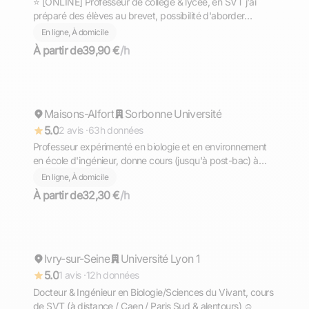
⭐ [ONLINE] Professeur de collège & lycée, en SVT j'ai
préparé des élèves au brevet, possibilité d'aborder
d'autres matières.
En ligne, À domicile
À partir de
39,90 €
/h
Eva
Maisons-Alfort
Répond rapidement
Sorbonne Université
5.0
2 avis ·
63h données
Professeur expérimenté en biologie et en environnement
en école d'ingénieur, donne cours (jusqu'à post-bac) à
Paris/Maisons-Alfort (ex-prepa BCPST)
En ligne, À domicile
À partir de
32,30 €
/h
Valentin
Ivry-sur-Seine
Répond rapidement
Université Lyon 1
5.0
1 avis ·
12h données
Docteur & Ingénieur en Biologie/Sciences du Vivant, cours
de SVT (à distance / Caen / Paris Sud & alentours) ☺️