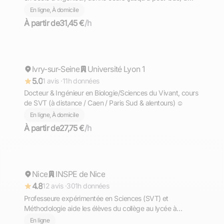
Paris/Maisons-Alfort (ex-prepa BCPST)
En ligne, À domicile
À partir de
31,45 €
/h
Valentin
Ivry-sur-Seine
Répond rapidement
Université Lyon 1
5.0
1 avis ·
11h données
Docteur & Ingénieur en Biologie/Sciences du Vivant, cours
de SVT (à distance / Caen / Paris Sud & alentours) ☺️
En ligne, À domicile
À partir de
27,75 €
/h
Elodie
Nice
Répond rapidement
INSPE de Nice
4.8
12 avis ·
301h données
Professeure expérimentée en Sciences (SVT) et
Méthodologie aide les élèves du collège au lycée à
progresser durablement, cours en visio
En ligne