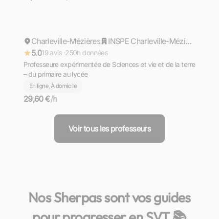
Florine
Charleville-Mézières
Répond rapidement
INSPE Charleville-Mézières: Institut National Supérieur du Professorat et de l'Education
5.0
19 avis ·
250h données
Professeure expérimentée de Sciences et vie et de la terre
– du primaire au lycée
En ligne, À domicile
29,60 €
/h
Voir tous les professeurs
Nos Sherpas sont vos guides
pour progresser en SVT 📚