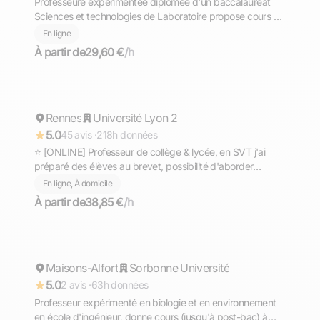
Professeure expérimentée diplômée d'un baccalauréat
Sciences et technologies de Laboratoire propose cours de
SVT adaptés aux besoins et spécificités de chacun
En ligne
(troubles de l'apprentissage, DYS, TDAH, TSA, HP)
À partir de
29,60 €
/h
Gaël
Rennes
Répond rapidement
Université Lyon 2
5.0
45 avis ·
218h données
⭐ [ONLINE] Professeur de collège & lycée, en SVT j'ai
préparé des élèves au brevet, possibilité d'aborder
d'autres matières.
En ligne, À domicile
À partir de
38,85 €
/h
Eva
Maisons-Alfort
Répond rapidement
Sorbonne Université
5.0
2 avis ·
63h données
Professeur expérimenté en biologie et en environnement
en école d'ingénieur, donne cours (jusqu'à post-bac) à