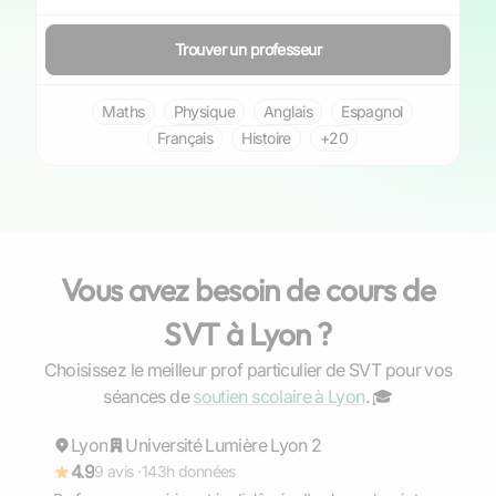
Trouver un professeur
Maths
Physique
Anglais
Espagnol
Français
Histoire
+20
Vous avez besoin de cours de
SVT à Lyon ?
Choisissez le meilleur prof particulier de SVT pour vos
Camille
séances de
soutien scolaire à Lyon
. ‍🎓
Lyon
Répond rapidement
Université Lumière Lyon 2
4.9
9 avis ·
143h données