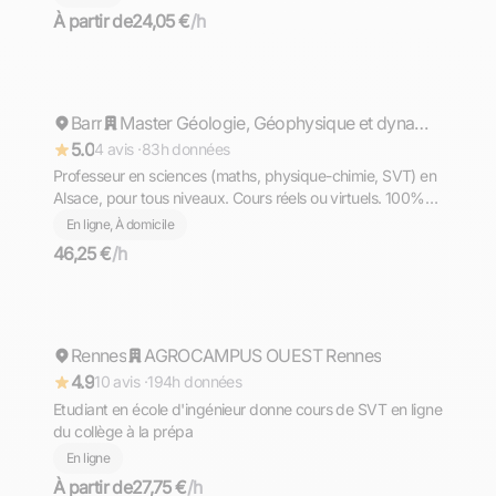
À partir de
24,05 €
/h
Philippe
Barr
Répond rapidement
Master Géologie, Géophysique et dynamique des systèmes terrestres
5.0
4 avis ·
83h données
Professeur en sciences (maths, physique-chimie, SVT) en
Alsace, pour tous niveaux. Cours réels ou virtuels. 100%
de réussite au brevet et Bac. 13 ans d'expérience.
En ligne, À domicile
46,25 €
/h
Tom
Rennes
Répond rapidement
AGROCAMPUS OUEST Rennes
4.9
10 avis ·
194h données
Etudiant en école d'ingénieur donne cours de SVT en ligne
du collège à la prépa
En ligne
À partir de
27,75 €
/h