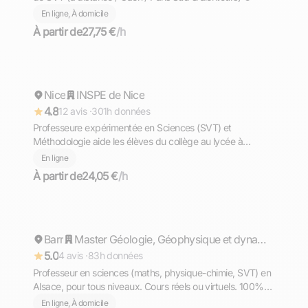
En ligne, À domicile
À partir de
27,75 €
/h
Elodie
Nice
Répond rapidement
INSPE de Nice
4.8
12 avis ·
301h données
Professeure expérimentée en Sciences (SVT) et
Méthodologie aide les élèves du collège au lycée à
progresser durablement, cours en visio
En ligne
À partir de
24,05 €
/h
Philippe
Barr
Répond rapidement
Master Géologie, Géophysique et dynamique des systèmes terrestres
5.0
4 avis ·
83h données
Professeur en sciences (maths, physique-chimie, SVT) en
Alsace, pour tous niveaux. Cours réels ou virtuels. 100%
de réussite au brevet et Bac. 13 ans d'expérience.
En ligne, À domicile