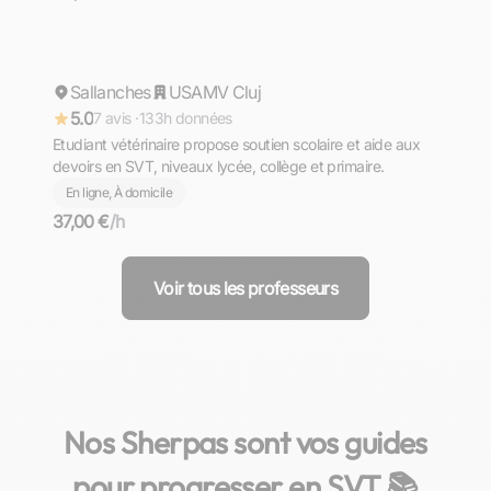
Alan
Sallanches
Répond rapidement
USAMV Cluj
5.0
7 avis ·
133h données
Etudiant vétérinaire propose soutien scolaire et aide aux
devoirs en SVT, niveaux lycée, collège et primaire.
En ligne, À domicile
37,00 €
/h
Voir tous les professeurs
Nos Sherpas sont vos guides
pour progresser en SVT 📚