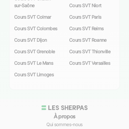
d’optimiser leur performance académique.
sur-Saône
Cours SVT Niort
Cours SVT Colmar
Cours SVT Paris
Bénéfices pédagogiques des cours particuliers
en SVT
Cours SVT Colombes
Cours SVT Reims
Les avantages pédagogiques liés à
Cours SVT Dijon
Cours SVT Roanne
l’accompagnement individualisé en SVT sont
multiples. Les professeurs particuliers, grâce à
Cours SVT Grenoble
Cours SVT Thionville
leur expertise, proposent une approche
Cours SVT Le Mans
Cours SVT Versailles
didactique qui valorise le
raisonnement
scientifique
et l’
autonomie intellectuelle
. Ils
Cours SVT Limoges
aident les élèves à :
déchiffrer les mécanismes complexes du
vivant et de notre planète ;
comprendre et interpréter les phénomènes
biologiques et géologiques ;
À propos
consolider leurs méthodes d’apprentissage
Qui sommes-nous
pour une mémorisation efficace ;