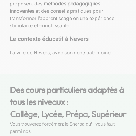
proposent des
méthodes pédagogiques
innovantes
et des conseils pratiques pour
transformer l’apprentissage en une expérience
stimulante et enrichissante.
Le contexte éducatif à Nevers
La ville de Nevers, avec son riche patrimoine
culturel et ses institutions académiques variées,
offre un cadre propice au développement
intellectuel des jeunes esprits. Les
établissements scolaires de cette cité bordée
Des cours particuliers adaptés à
par la Loire dispensent un enseignement
diversifié, incluant les Sciences de la Vie et de la
tous les niveaux :
Terre (SVT), matière indispensable pour l’éveil
scientifique des élèves.
Collège, Lycée, Prépa, Supérieur
Vous trouverez forcément le Sherpa qu'il vous faut
Les établissements scolaires offrant des cours
parmi nos
de SVT