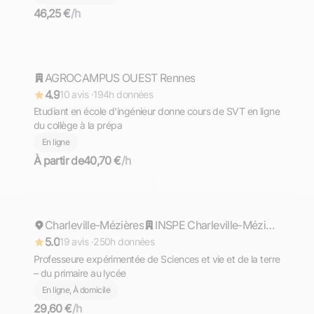
46,25 €
/h
Tom
AGROCAMPUS OUEST Rennes
Répond rapidement
4.9
10 avis ·
194h données
Etudiant en école d'ingénieur donne cours de SVT en ligne
du collège à la prépa
En ligne
À partir de
40,70 €
/h
Florine
Charleville-Mézières
Répond rapidement
INSPE Charleville-Mézières: Institut National Supérieur du Professorat et de l'Education
5.0
19 avis ·
250h données
Professeure expérimentée de Sciences et vie et de la terre
– du primaire au lycée
En ligne, À domicile
29,60 €
/h