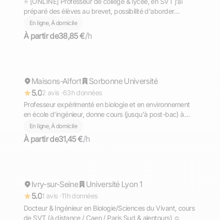
⭐ [ONLINE] Professeur de collège & lycée, en SVT j'ai
préparé des élèves au brevet, possibilité d'aborder
d'autres matières.
En ligne, À domicile
À partir de
38,85 €
/h
Eva
Maisons-Alfort
Répond rapidement
Sorbonne Université
5.0
2 avis ·
63h données
Professeur expérimenté en biologie et en environnement
en école d'ingénieur, donne cours (jusqu'à post-bac) à
Paris/Maisons-Alfort (ex-prepa BCPST)
En ligne, À domicile
À partir de
31,45 €
/h
Valentin
Ivry-sur-Seine
Répond rapidement
Université Lyon 1
5.0
1 avis ·
11h données
Docteur & Ingénieur en Biologie/Sciences du Vivant, cours
de SVT (à distance / Caen / Paris Sud & alentours) ☺️