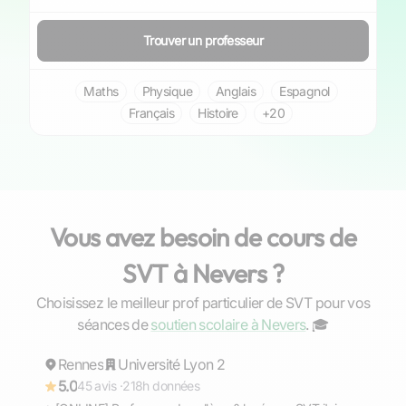
Trouver un professeur
Maths
Physique
Anglais
Espagnol
Français
Histoire
+20
Vous avez besoin de cours de
SVT à Nevers ?
Choisissez le meilleur prof particulier de SVT pour vos
Gaël
séances de
soutien scolaire à Nevers
. ‍🎓
Rennes
Répond rapidement
Université Lyon 2
5.0
45 avis ·
218h données