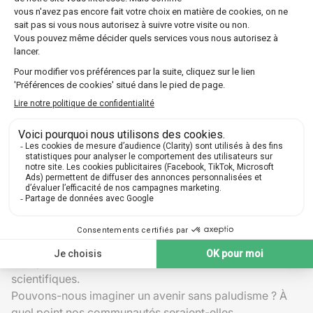
l'établissement initial chez l'
hôte humain
. Le
vaccin RTS,S/AS01 montre déjà des résultats
prometteurs, ayant démontré une efficacité
partielle dans les essais cliniques.
Médicaments antipaludiques
: Traiter
immédiatement les infections détectées chez
l'homme évite que des
gamétocytes
ne soient
disponibles pour un futur transfert au
moustique
vecteur
.
Réflexions finales sur le cycle du
paludisme
Bien qu'il s'agisse ici d'un aperçu simplifié du cycle du
paludisme, il illustre clairement les défis inhérents à son
contrôle. Sachant cela, chacun peut contribuer aux
efforts communautaires visant à surveiller les foyers,
accepter la vaccination et soutenir les recherches
scientifiques.
Pouvons-nous imaginer un avenir sans paludisme ? À
quel point nos communautés seraient-elles