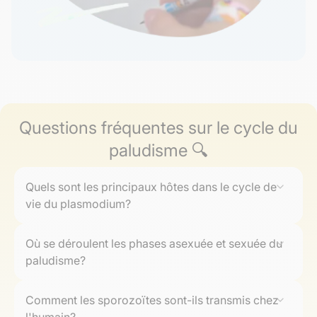
Questions fréquentes sur le cycle du
paludisme 🔍
Quels sont les principaux hôtes dans le cycle de
vie du plasmodium?
Le cycle de vie du Plasmodium implique deux hôtes
Où se déroulent les phases asexuée et sexuée du
principaux : l'hôte humain et le moustique anophèle
paludisme?
femelle. Chez l'humain, le parasite passe par la phase
asexuée, tandis qu'il effectue la phase sexuée chez le
La phase asexuée se déroule principalement chez
moustique.
Comment les sporozoïtes sont-ils transmis chez
l'homme, dans les hépatocytes et globules rouges. La