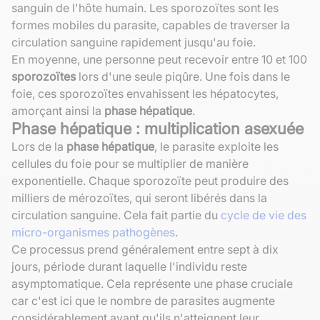
sanguin de l'hôte humain. Les sporozoïtes sont les
formes mobiles du parasite, capables de traverser la
circulation sanguine rapidement jusqu'au foie.
En moyenne, une personne peut recevoir entre 10 et 100
sporozoïtes
lors d'une seule piqûre. Une fois dans le
foie, ces sporozoïtes envahissent les hépatocytes,
amorçant ainsi la
phase hépatique
.
Phase hépatique : multiplication asexuée
Lors de la
phase hépatique
, le parasite exploite les
cellules du foie pour se multiplier de manière
exponentielle. Chaque sporozoïte peut produire des
milliers de mérozoïtes, qui seront libérés dans la
circulation sanguine. Cela fait partie du
cycle de vie des
micro-organismes pathogènes
.
Ce processus prend généralement entre sept à dix
jours, période durant laquelle l'individu reste
asymptomatique. Cela représente une phase cruciale
car c'est ici que le nombre de parasites augmente
considérablement avant qu'ils n'atteignent leur