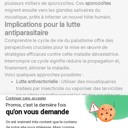
plusieurs milliers de sporozoïtes. Ces
sporozoïtes
migrent ensuite vers les glandes salivaires du
moustique, prêts à infecter un nouvel hôte humain.
Implications pour la lutte
antiparasitaire
Comprendre le cycle de vie du paludisme offre des
perspectives cruciales pour la mise en œuvre de
stratégies efficaces contre cette maladie dévastatrice.
Interrompre ce cycle signifie réduire la propagation et,
finalement, éliminer la maladie.
Voici quelques approches possibles :
Lutte antivectorielle
: Utiliser des moustiquaires
traitées par insecticide ou vaporiser des larvicides
pour cibler spécifiquement les stades aquatiques
du
moustique anophèle femelle
réduit sa
population.
Vaccins antipaludiques
: Développer des vaccins
ciblant les
sporozoïtes
pourrait empêcher