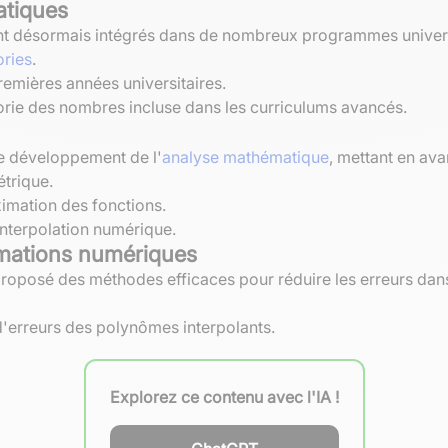
atiques
nt désormais intégrés dans de nombreux programmes univers
ories
.
remières années universitaires.
héorie des nombres incluse dans les curriculums avancés.
e développement de l'
analyse mathématique
, mettant en av
trique.
mation des fonctions.
interpolation numérique.
imations numériques
oposé des méthodes efficaces pour réduire les erreurs dans 
d'erreurs des polynômes interpolants.
Explorez ce contenu avec l'IA !