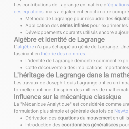
Les contributions de Lagrange en matière d'
équations 
ces équations
, mais a également enrichi notre compr
Méthode de Lagrange pour résoudre des
équatio
Application des
séries infinies
pour exprimer les
Développements courants utilisés encore aujour
Algèbre et
identité de Lagrange
L'
algèbre
n'a pas échappé au génie de Lagrange. Une de
fascinant en
théorie des nombres
.
L'identité de Lagrange démontre comment exprim
Cette découverte a des implications importantes
L'héritage de Lagrange dans la mat
Les travaux de Joseph-Louis Lagrange ont eu un imp
formelle continue d'inspirer des milliers de mathémati
Influence sur la mécanique classique
La "Mécanique Analytique" est considérée comme une r
formulation plus simple et générale des lois de
Newto
Dérivation des
équations du mouvement
en utili
Introduction des
coordonnées généralisées
pour