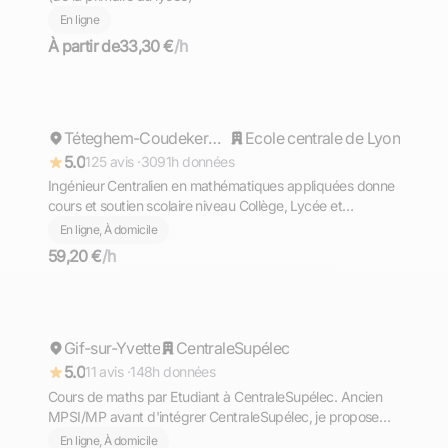
En ligne
À partir de
33,30 €
/h
Cyril
Répond rapidement
Téteghem-Coudekerque-Village
Ecole centrale de Lyon
5.0
125 avis ·
3091h données
Ingénieur Centralien en mathématiques appliquées donne
cours et soutien scolaire niveau Collège, Lycée et
Supérieur (prépa)
En ligne, À domicile
59,20 €
/h
Romain
Gif-sur-Yvette
Répond rapidement
CentraleSupélec
5.0
11 avis ·
148h données
Cours de maths par Etudiant à CentraleSupélec. Ancien
MPSI/MP avant d'intégrer CentraleSupélec, je propose
des cours de maths du lycée à la prépa.
En ligne, À domicile