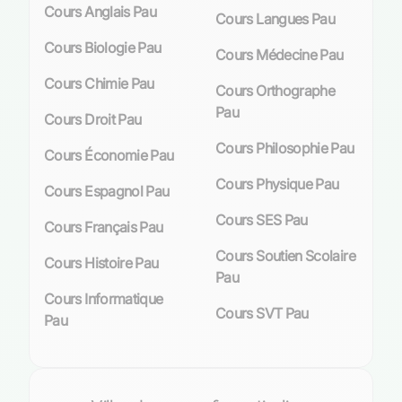
Cours Anglais Pau
Cours Langues Pau
L’engouement pour les cours particuliers de
Cours Biologie Pau
Cours Médecine Pau
maths à Pau s’explique par plusieurs facteurs.
D’une part, l’exigence académique croissante
Cours Chimie Pau
Cours Orthographe
pousse les élèves à chercher un soutien
Pau
Cours Droit Pau
personnalisé pour exceller dans cette matière
fondamentale. D’autre part, les familles sont
Cours Philosophie Pau
Cours Économie Pau
conscientes que maîtriser les mathématiques
Cours Physique Pau
ouvre des portes vers des filières prestigieuses
Cours Espagnol Pau
et offre des avantages compétitifs non
Cours SES Pau
Cours Français Pau
négligeables sur le marché du travail.
Cours Soutien Scolaire
Cours Histoire Pau
Loin d’être réservés aux élèves en difficulté, ces
Pau
cours attirent un large spectre d’étudiants : ceux
Cours Informatique
désireux d’améliorer leurs performances, ceux
Cours SVT Pau
Pau
qui aspirent à approfondir leurs connaissances
et même ceux qui souhaitent simplement
maintenir un niveau constant tout au long de
l’année scolaire. L’approche
individualisée