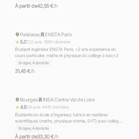
À partir de
42,55 €
/h
Matéo
Palaiseau
Répond rapidement
ENSTA Paris
5.0
122 avis ·
595h données
Étudiant ingénieur ENSTA Paris, +2 ans expérience en
cours particulier, maths et physique du collège à bac+2
En ligne, À domicile
31,45 €
/h
Israe
Bourges
Répond rapidement
INSA Centre Val de Loire
4.9
39 avis ·
441h données
Étudiante en école d’ingénieur, tutrice en matières
scientifiques (maths, physique-chimie, SVT) pour collège
et lycée en ligne.
En ligne, À domicile
À partir de
33,30 €
/h