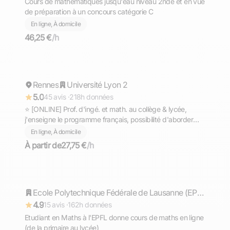
Cours de mathématiques jusqu'eau niveau 2nde et en vue
de préparation à un concours catégorie C
En ligne, À domicile
46,25 €
/h
Gaël
Rennes
Répond rapidement
Université Lyon 2
5.0
45 avis ·
218h données
⭐ [ONLINE] Prof. d'ingé. et math. au collège & lycée,
j'enseigne le programme français, possibilité d'aborder
d'autres matières.
En ligne, À domicile
À partir de
27,75 €
/h
Timothée
Répond rapidement
Ecole Polytechnique Fédérale de Lausanne (EPFL)
4.9
15 avis ·
162h données
Etudiant en Maths à l'EPFL donne cours de maths en ligne
(de la primaire au lycée)