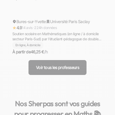
Alexis
Bures-sur-Yvette
Répond rapidement
Université Paris Saclay
4.9
14 avis ·
224h données
Soutien scolaire en Mathématiques (en ligne / à domicile
secteur Paris-Sud) par l'étudiant-pédagogue de double
majeure Mathématiques Informatique à l'Université Paris-
En ligne, À domicile
Saclay (ex-Blaise Pascalien)
À partir de
46,25 €
/h
Voir tous les professeurs
Nos Sherpas sont vos guides
pour progresser en Maths 📚