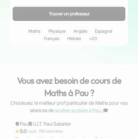
Trouver un professeur
Maths
Physique
Anglais
Espagnol
Français
Histoire
+20
Vous avez besoin de cours de
Maths à Pau ?
Choisissez le meilleur prof particulier de Maths pour vos
Hélène
séances de
soutien scolaire à Pau
. ‍🎓
Pau
Répond rapidement
I.U.T. Paul Sabatier
5.0
1 avis ·
79h données