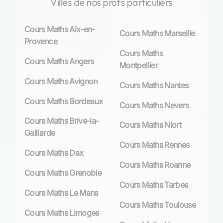
Villes de nos profs particuliers
permet non seulement une meilleure
compréhension des concepts mathématiques
Cours Maths Aix-en-
Cours Maths Marseille
mais également une augmentation significative
Provence
de la
confiance en soi
face aux défis
Cours Maths
académiques.
Cours Maths Angers
Montpellier
Chez Les Sherpas et sur des plateformes telles
Cours Maths Avignon
Cours Maths Nantes
que Les Sherpas, chaque enseignant est
Cours Maths Bordeaux
sélectionné méticuleusement afin de
Cours Maths Nevers
correspondre parfaitement au profil
Cours Maths Brive-la-
Cours Maths Niort
pédagogique requis par l’élève. Cela garantit
Gaillarde
une expérience éducative enrichissante et
Cours Maths Rennes
ciblée, contribuant ainsi à rendre l’apprentissage
Cours Maths Dax
des mathématiques plus
accessible
et moins
Cours Maths Roanne
Cours Maths Grenoble
intimidant.
Cours Maths Tarbes
Cours Maths Le Mans
Le paysage éducatif à Pau et l’importance
Cours Maths Toulouse
des maths
Cours Maths Limoges