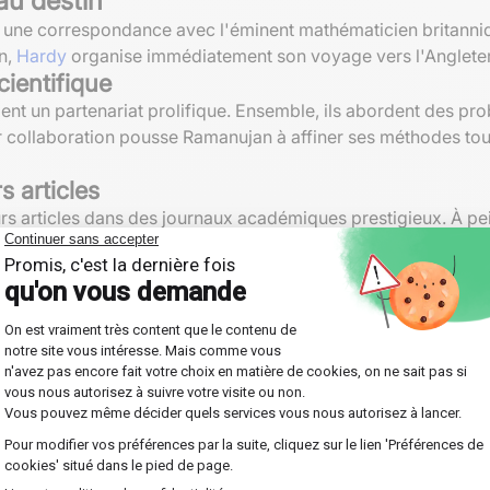
au destin
e une correspondance avec l'éminent mathématicien britann
an,
Hardy
organise immédiatement son voyage vers l'Angleter
cientifique
nt un partenariat prolifique. Ensemble, ils abordent des p
r collaboration pousse Ramanujan à affiner ses méthodes tout
 articles
urs articles dans des journaux académiques prestigieux. À pei
ssance officielle de sa
contribution unique aux mathématique
an aux mathématiques
ouvrir des
relations mathématiques innovantes
grâce à une
i
actions continues, les séries infinies et les fonctions modulai
culaires
manujan excella. Ses recherches ont abouti aux célèbres form
 en une somme d'entiers positifs :
n, maintenant appelée
identités de Ramanujan
.
 la formule approximative pour p(n).