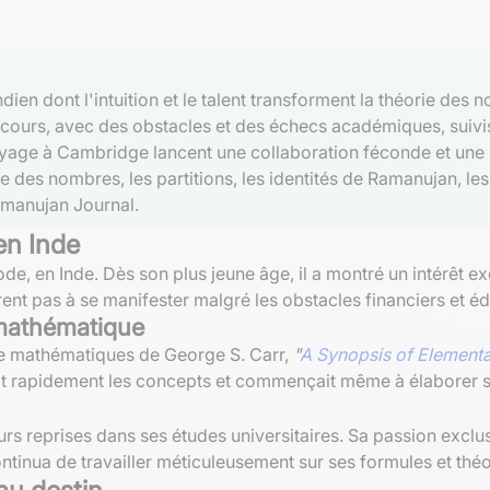
en dont l'intuition et le talent transforment la théorie des no
ours, avec des obstacles et des échecs académiques, suivis 
age à Cambridge lancent une collaboration féconde et une 
e des nombres, les partitions, les identités de Ramanujan, les 
amanujan Journal.
en Inde
e, en Inde. Dès son plus jeune âge, il a montré un intérêt e
nt pas à se manifester malgré les obstacles financiers et éduc
mathématique
de mathématiques de George S. Carr,
"
A Synopsis of Elementa
ilait rapidement les concepts et commençait même à élaborer
rs reprises dans ses études universitaires. Sa passion exclu
ntinua de travailler méticuleusement sur ses formules et théo