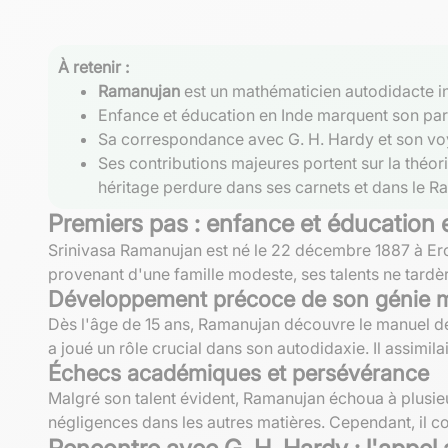
À retenir :
Ramanujan
est un mathématicien autodidacte indi
Enfance et éducation en Inde marquent son parc
Sa correspondance avec G. H. Hardy et son voy
Ses contributions majeures portent sur la théori
héritage perdure dans ses carnets et dans le R
Premiers pas : enfance et éducation 
Srinivasa Ramanujan est né le 22 décembre 1887 à Erod
provenant d'une famille modeste, ses talents ne tardère
Développement précoce de son génie 
Dès l'âge de 15 ans, Ramanujan découvre le manuel 
a joué un rôle crucial dans son autodidaxie. Il assim
Échecs académiques et persévérance
Malgré son talent évident, Ramanujan échoua à plusieu
négligences dans les autres matières. Cependant, il co