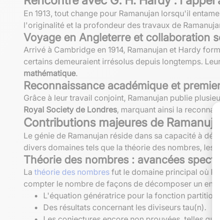
Rencontre avec G. H. Hardy : l'appel 
En 1913, tout change pour Ramanujan lorsqu'il entam
l'originalité et la profondeur des travaux de Ramanuj
Voyage en Angleterre et collaboration s
Arrivé à Cambridge en 1914, Ramanujan et Hardy forme
certains demeuraient irrésolus depuis longtemps. Leu
mathématique
.
Reconnaissance académique et premiers
Grâce à leur travail conjoint, Ramanujan publie plusie
Royal Society de Londres
, marquant ainsi la reconnai
Contributions majeures de Ramanuj
Le génie de Ramanujan réside dans sa capacité à déc
divers domaines tels que la théorie des nombres, les fr
Théorie des nombres : avancées specta
La
théorie des nombres
fut le domaine principal où Ra
compter le nombre de façons de décomposer un entier
L'équation génératrice pour la fonction partitio
Des résultats concernant les diviseurs tau(n).
Les conjectures encore non prouvées, telles que