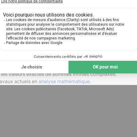
 des structures sous-jacentes des nombres entiers.
 Dedekind
dans l'étude des
fonctions modulaires
, lesquelles jouent un r
onction de Dedekind
, ouvrant la voie à des développements 
nies
et des fractions continues, affichant un talent singulier p
antes de
séries hypergéométriques
.
les valeurs exactes de sommes infinies complexes.
ravaux actuels en
analyse mathématique
.