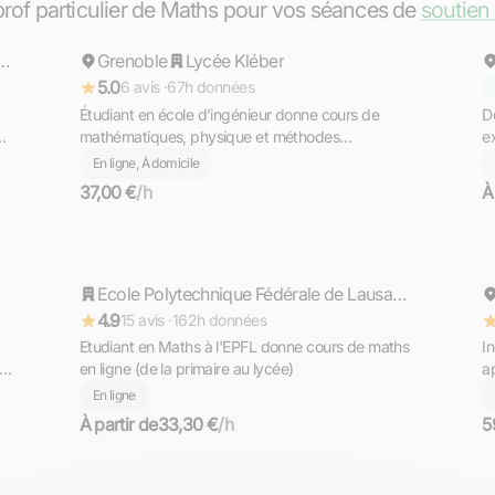
 prof particulier de Maths pour vos séances de
soutien
périeure de Génie industriel - Grenoble INP
Grenoble
Répond rapidement
Lycée Kléber
5.0
6 avis ·
67h données
Étudiant en école d’ingénieur donne cours de
D
mathématiques, physique et méthodes
e
d’apprentissages pour collégiens et lycéens sur
m
En ligne, À domicile
Grenoble et en ligne
37,00 €
/h
À
Timothée
Répond rapidement
Ecole Polytechnique Fédérale de Lausanne (EPFL)
4.9
15 avis ·
162h données
Etudiant en Maths à l'EPFL donne cours de maths
I
té
en ligne (de la primaire au lycée)
a
C
En ligne
À partir de
33,30 €
/h
5
Israe