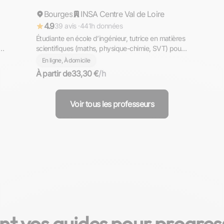
Bourges
Répond rapidement
INSA Centre Val de Loire
4.9
39 avis ·
441h données
Étudiante en école d’ingénieur, tutrice en matières
scientifiques (maths, physique-chimie, SVT) pour
collège et lycée en ligne.
En ligne, À domicile
À partir de
33,30 €
/h
Voir tous les professeurs
nt vos guides pour progres