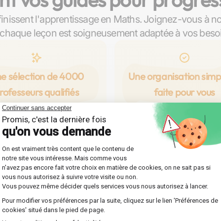
inissent l'apprentissage en Maths. Joignez-vous à n
chaque leçon est soigneusement adaptée à vos beso
e sélection de 4000
Une organisation simpl
rofesseurs qualifiés
faite pour vous
orez notre vaste réseau du
Profitez d'une organisation f
 qualifiés à Grenoble, prêts à
efficace, conçue spécialem
uider en Maths à travers des
vous permettre de vous foc
personnalisés pour tous les
entièrement sur votre prog
aux : collège, lycée, prépa,
en Maths. Au choix, des cou
université.
de chez vous ou en lign