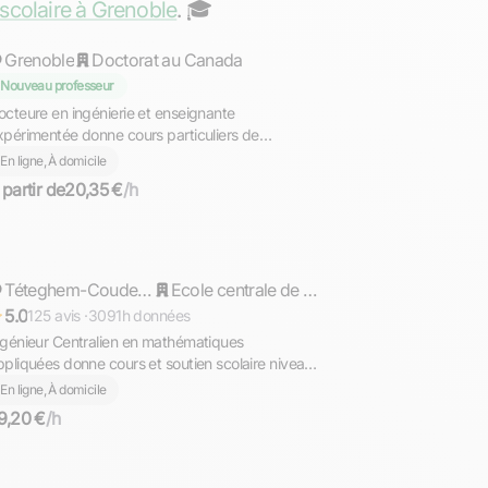
 scolaire à Grenoble
. ‍🎓
Grenoble
Doctorat au Canada
Nouveau professeur
octeure en ingénierie et enseignante
xpérimentée donne cours particuliers de
athématiques en ligne pour tous les niveaux.
En ligne, À domicile
 partir de
20,35 €
/h
Cyril
Répond rapidement
Téteghem-Coudekerque-Village
Ecole centrale de Lyon
5.0
125 avis ·
3091h données
ngénieur Centralien en mathématiques
ppliquées donne cours et soutien scolaire niveau
ollège, Lycée et Supérieur (prépa)
En ligne, À domicile
9,20 €
/h