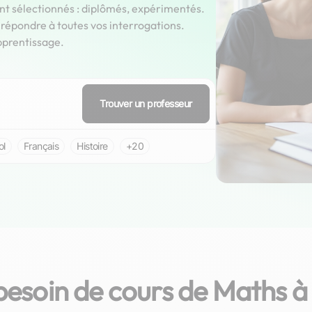
nt sélectionnés : diplômés, expérimentés.
épondre à toutes vos interrogations.
pprentissage.
Trouver un professeur
ol
Français
Histoire
+20
besoin de cours de Maths à
Thomas