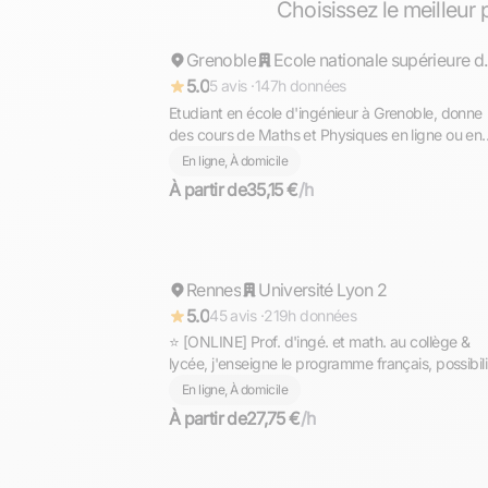
Choisissez le meilleur
Grenoble
Répond rapidement
Ecole nationale su
5.0
5 avis ·
147h données
Etudiant en école d'ingénieur à Grenoble, donne
des cours de Maths et Physiques en ligne ou en
présentiel de niveau collège, Lycée ou L1. Ancien
En ligne, À domicile
élève de prépa MPSI/MP.
À partir de
35,15 €
/h
Gaël
Rennes
Répond rapidement
Université Lyon 2
5.0
45 avis ·
219h données
⭐ [ONLINE] Prof. d'ingé. et math. au collège &
lycée, j'enseigne le programme français, possibili
d'aborder d'autres matières.
En ligne, À domicile
À partir de
27,75 €
/h
Komlan Armand