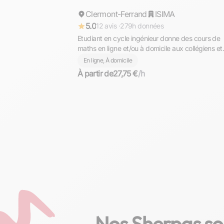
Clermont-Ferrand
Répond rapidement
ISIMA
5.0
12 avis ·
279h données
Etudiant en cycle ingénieur donne des cours de
maths en ligne et/ou à domicile aux collégiens et
lycéens
En ligne, À domicile
À partir de
27,75 €
/h
Nos Sherpas so