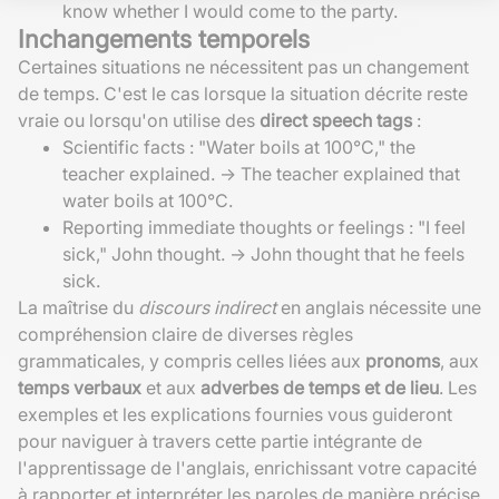
know whether I would come to the party.
Inchangements temporels
Certaines situations ne nécessitent pas un changement
de temps. C'est le cas lorsque la situation décrite reste
vraie ou lorsqu'on utilise des
direct speech tags
:
Scientific facts : "Water boils at 100°C," the
teacher explained. -> The teacher explained that
water boils at 100°C.
Reporting immediate thoughts or feelings : "I feel
sick," John thought. -> John thought that he feels
sick.
La maîtrise du
discours indirect
en anglais nécessite une
compréhension claire de diverses règles
grammaticales, y compris celles liées aux
pronoms
, aux
temps verbaux
et aux
adverbes de temps et de lieu
. Les
exemples et les explications fournies vous guideront
pour naviguer à travers cette partie intégrante de
l'apprentissage de l'anglais, enrichissant votre capacité
à rapporter et interpréter les paroles de manière précise