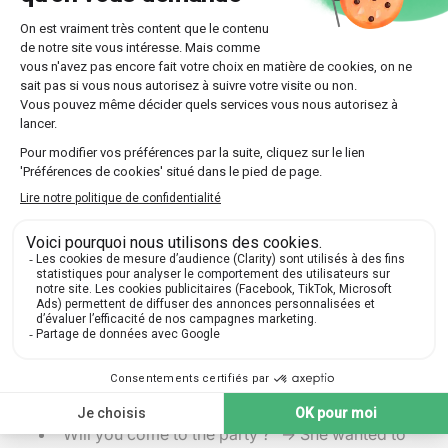
Adverbes de temps et de lieu
Les
adverbes de temps
et de lieu changent souvent lors
du passage au discours indirect :
now -> then
Example : She says, "I am feeling better now." ->
She said that she was feeling better then.
today -> that day
Example : He says, "I will call you today." -> He
said that he would call me that day.
here -> there
Example : They say, "We can meet here." -> They
said that they could meet there.
Questions oui/non
Lorsque la question attend une réponse affirmative ou
négative, utilisez
if
ou
whether
:
"Did you see that movie ?" -> He asked if I had
seen that movie.
"Will you come to the party ?" -> She wanted to