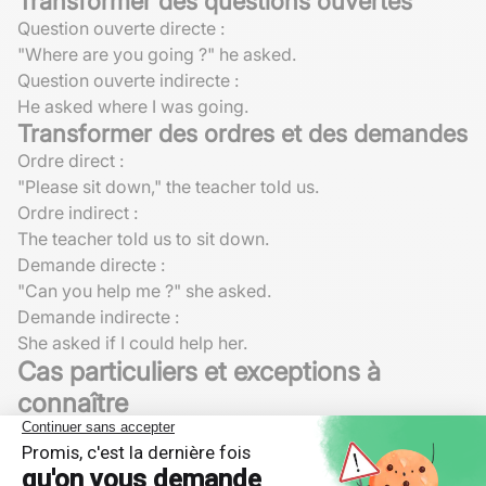
Transformer des questions ouvertes
Question ouverte directe :
"Where are you going ?" he asked.
Question ouverte indirecte :
He asked where I was going.
Transformer des ordres et des demandes
Ordre direct :
"Please sit down," the teacher told us.
Ordre indirect :
The teacher told us to sit down.
Demande directe :
"Can you help me ?" she asked.
Demande indirecte :
She asked if I could help her.
Cas particuliers et exceptions à
connaître
Il existe aussi des cas où le discours indirect en anglais
diffère légèrement des règles générales mentionnées
précédemment.