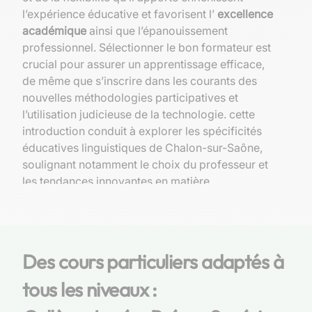
l’expérience éducative et favorisent l’
excellence
académique
ainsi que l’épanouissement
professionnel. Sélectionner le bon formateur est
crucial pour assurer un apprentissage efficace,
de même que s’inscrire dans les courants des
nouvelles méthodologies participatives et
l’utilisation judicieuse de la technologie. cette
introduction conduit à explorer les spécificités
éducatives linguistiques de Chalon-sur-Saône,
soulignant notamment le choix du professeur et
les tendances innovantes en matière
d’apprentissage des langues.
Contexte éducatif et linguistique à
Chalon-sur-Saône
Des cours particuliers adaptés à
Les établissements scolaires offrant des cours
tous les niveaux :
de langues