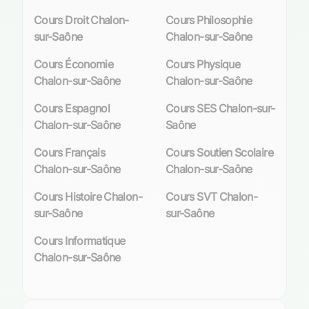
d’autres langues telles que l’allemand ou le
mandarin, afin d’enrichir le profil international
Cours Droit Chalon-
Cours Philosophie
des élèves.
sur-Saône
Chalon-sur-Saône
Cours Économie
Cours Physique
Demande locale et besoins spécifiques en
Chalon-sur-Saône
Chalon-sur-Saône
apprentissage des langues
Cours Espagnol
Cours SES Chalon-sur-
La demande pour un apprentissage approfondi
Chalon-sur-Saône
Saône
des langues à Chalon-sur-Saône est palpable
tant chez les particuliers que chez les
Cours Français
Cours Soutien Scolaire
professionnels. Les résidents reconnaissent la
Chalon-sur-Saône
Chalon-sur-Saône
valeur ajoutée qu’une compétence linguistique
peut apporter dans un contexte professionnel
Cours Histoire Chalon-
Cours SVT Chalon-
mondialisé ou lors d’études supérieures
sur-Saône
sur-Saône
exigeantes.
Cours Informatique
Face à cette demande croissante, notre
Chalon-sur-Saône
plateforme de soutien scolaire se distingue par
sa capacité à offrir un
accompagnement sur
mesure
en langues. Notre
équipe dynamique
est