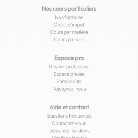
moment idéal pour leurs sessions
Nos cours particuliers
d’apprentissage, facilitant ainsi la conciliation
Nos formules
entre vie professionnelle, études et
Crédit d'impôt
développement personnel.
Cours par matière
Cours par ville
Les cours sont organisés de manière à offrir :
Des sessions individuelles ou en petits
Espace pro
groupes pour une attention maximale ;
Devenir professeur
Des cours disponibles via différentes
Espace presse
plateformes : classe virtuelle, téléphone ou
Partenariats
visioconférence ;
Rejoignez-nous
La possibilité d’ajuster fréquemment le
contenu pédagogique selon la
progression.
Aide et contact
Questions fréquentes
Impact sur la réussite scolaire et professionnelle
Contactez-nous
Demander un devis
L’impact des cours particuliers de langues