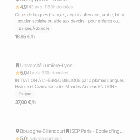
4.9
143 avis ·
1183h données
Cours de langues (français, anglais, allemand, arabe, latin)
- soutien scolaire ou aide aux devoirs - pour enfants ou
adultes
En ligne, À domicile
16,65 €
/h
Anne
Université Lumière-Lyon II
Répond rapidement
5.0
41 avis ·
951h données
INITIATION À L'HÉBREU BIBLIQUE par diplômée Langues,
Histoire et Civilisations des Mondes Anciens EN LIGNE
En ligne
37,00 €
/h
Reva
Boulogne-Billancourt
Répond rapidement
ISEP Paris - Ecole d'ingénieurs du numérique
5.0
1 avis ·
3h données