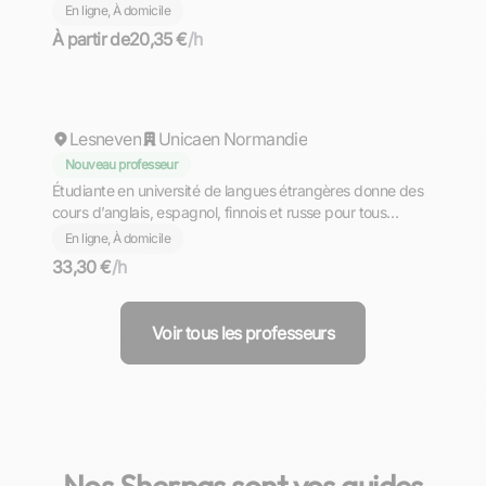
specialise in help French students and young
En ligne, À domicile
professionals bridge the gap between 'classroom English'
À partir de
20,35 €
/h
and the real-world fluency needed for exams and careers.
Cassandra
Lesneven
Unicaen Normandie
Nouveau professeur
Étudiante en université de langues étrangères donne des
cours d’anglais, espagnol, finnois et russe pour tous
niveaux
En ligne, À domicile
33,30 €
/h
Voir tous les professeurs
Nos Sherpas sont vos guides