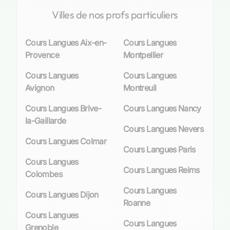
toujours prête à écouter vos besoins
Villes de nos profs particuliers
spécifiques pour vous proposer une expérience
d’apprentissage personnalisée. Que vous soyez
Cours Langues Aix-en-
Cours Langues
étudiant cherchant à perfectionner votre
Provence
Montpellier
expression orale avant un examen crucial ou un
professionnel désireux de maîtriser l’anglais
Cours Langues
Cours Langues
commercial pour décrocher un contrat
Avignon
Montreuil
international, nos professeurs natifs et experts
Cours Langues Brive-
Cours Langues Nancy
sont là pour vous guider vers la réussite.
la-Gaillarde
Cours Langues Nevers
Nous sommes conscients que chaque parcours
Cours Langues Colmar
est unique et c’est pourquoi nous adaptons nos
Cours Langues Paris
méthodes pédagogiques aux objectifs
Cours Langues
individuels de chacun. Nos formations vont au-
Cours Langues Reims
Colombes
delà du cadre scolaire traditionnel ; elles visent
Cours Langues
également à enrichir votre culture personnelle et
Cours Langues Dijon
Roanne
à aiguiser votre compréhension du monde
Cours Langues
grâce à la maîtrise d’une nouvelle langue.
Cours Langues
Grenoble