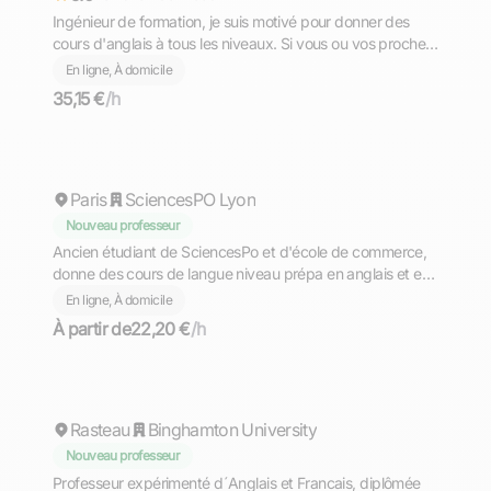
Ingénieur de formation, je suis motivé pour donner des
cours d'anglais à tous les niveaux. Si vous ou vos proches
souhaitez améliorer vos conversations en anglais au sein
En ligne, À domicile
d'emploi, n'hésitez pas à me contacter.
35,15 €
/h
Theo
Paris
SciencesPO Lyon
Nouveau professeur
Ancien étudiant de SciencesPo et d'école de commerce,
donne des cours de langue niveau prépa en anglais et en
italien ou de toute matière jusqu'en terminale. En présentiel
En ligne, À domicile
sur Paris ou en ligne.
À partir de
22,20 €
/h
Nicole
Rasteau
Binghamton University
Nouveau professeur
Professeur expérimenté d´Anglais et Francais, diplômée