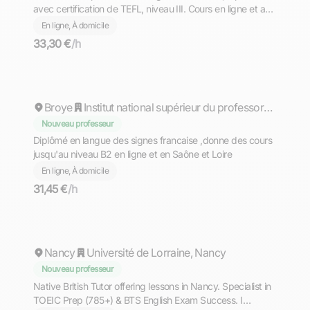
avec certification de TEFL, niveau III. Cours en ligne et au
domiciles
En ligne, À domicile
33,30 €
/h
Floriane
Broye
Institut national supérieur du professorat et de l'éducation (INSPÉ) - Académie de Lyon
Nouveau professeur
Diplômé en langue des signes francaise ,donne des cours
jusqu'au niveau B2 en ligne et en Saône et Loire
En ligne, À domicile
31,45 €
/h
Fatim
Nancy
Université de Lorraine, Nancy
Nouveau professeur
Native British Tutor offering lessons in Nancy. Specialist in
TOEIC Prep (785+) & BTS English Exam Success. I