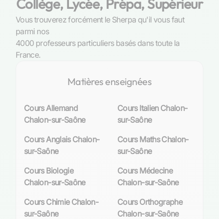
Collège, Lycée, Prépa, Supérieur
À Chalon-sur-Saône, le paysage éducatif est
Vous trouverez forcément le Sherpa qu'il vous faut
riche et diversifié, offrant aux apprenants un
parmi nos
vaste choix d’établissements où les langues
4000 professeurs particuliers basés dans toute la
tiennent une place prépondérante. Des lycées
France.
aux collèges, en passant par les centres de
formation professionnelle, chaque institution
Matières enseignées
s’efforce de proposer un enseignement
linguistique de qualité. Les programmes sont
conçus pour répondre aux standards
Cours Allemand
Cours Italien Chalon-
académiques et préparer efficacement les
Chalon-sur-Saône
sur-Saône
élèves à la maîtrise des langues indispensables
Cours Anglais Chalon-
Cours Maths Chalon-
dans ce monde connecté.
sur-Saône
sur-Saône
Ces établissements mettent en lumière
Cours Biologie
Cours Médecine
l’importance des compétences linguistiques
Chalon-sur-Saône
Chalon-sur-Saône
pour l’avenir des jeunes générations. Ils offrent
ainsi une palette d’options comprenant non
Cours Chimie Chalon-
Cours Orthographe
seulement l’anglais et l’espagnol, mais aussi
sur-Saône
Chalon-sur-Saône