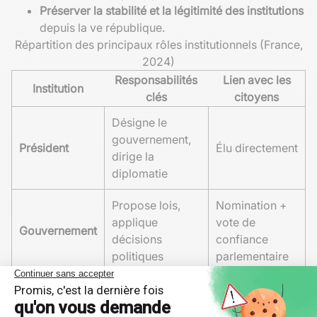
Préserver la stabilité et la légitimité des institutions
depuis la ve république.
Répartition des principaux rôles institutionnels (France,
2024)
Responsabilités
Lien avec les
Institution
clés
citoyens
Désigne le
gouvernement,
Président
Élu directement
dirige la
diplomatie
Propose lois,
Nomination +
applique
vote de
Gouvernement
décisions
confiance
politiques
parlementaire
Députés élus,
Vote lois,
sénateurs
Parlement
contrôle