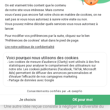
indirectement
l'exécutif
choisis
Élisent les
représentants,
Élections,
Citoyens
peuvent engager
référendums
recours
Erreurs fréquentes sur la vie politique
en France
Certains pensent que le
président
a tous les pouvoirs,
oubliant la
séparation des pouvoirs
. Or, le
Parlement
contrôle l'exécutif et c'est bien la majorité qui
détermine souvent la vigueur de l'action
gouvernementale. D'autres croient que seuls les grands
partis politiques
dirigent la vie politique, alors que
syndicats, médias et associations pèsent également sur
le débat public.
Une autre idée reçue consiste à négliger la diversité du