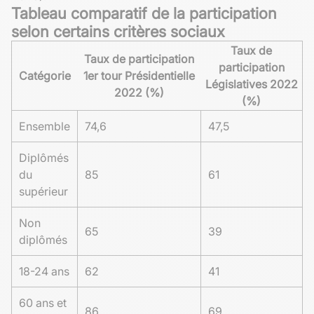
Tableau comparatif de la participation
selon certains critères sociaux
Taux de
Taux de participation
participation
Catégorie
1er tour Présidentielle
Législatives 2022
2022 (%)
(%)
Ensemble
74,6
47,5
Diplômés
du
85
61
supérieur
Non
65
39
diplômés
18-24 ans
62
41
60 ans et
86
69