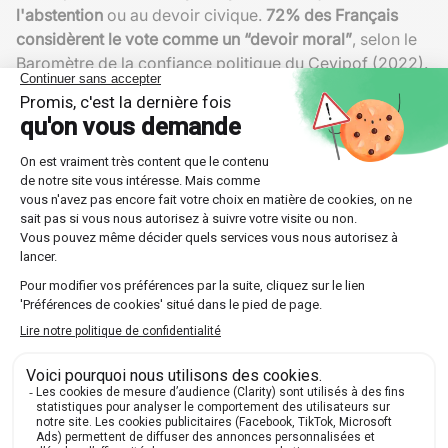
l'abstention
ou au devoir civique.
72% des Français
considèrent le vote comme un “devoir moral”
, selon le
Baromètre de la confiance politique du Cevipof (2022).
L'impact de la mobilisation collective
Des courants entiers revendiquent l'importance de la
participation collective
, parfois sous forme de
“vote
communautaire”
. Lors de certaines élections locales, on
observe que des quartiers côtoient des
taux de suffrage
très élevés
, fruit d'une sensibilisation intense menée par
les associations ou des leaders locaux.
Des campagnes d'incitation ciblées montrent que plus
le
sentiment d'appartenir à un groupe actif
est fort, plus
la
mobilisation électorale
connaît de hausse. Dans les
grandes villes françaises, l'écart de participation entre
arrondissements peut atteindre
35 points
(Insee, 2022),
démontrant l'effet de ces dynamiques collectives.
Expression de préférences individuelles
ou
conformisme social ?