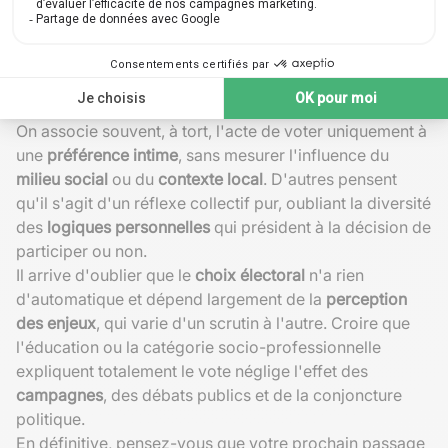
Poids de la
mobilisation associative ou partisane
Effet de
contagion au sein de groupes sociaux
soudés
Les erreurs fréquentes concernant le
vote
On associe souvent, à tort, l'acte de voter uniquement à
une
préférence intime
, sans mesurer l'influence du
milieu social
ou du
contexte local
. D'autres pensent
qu'il s'agit d'un réflexe collectif pur, oubliant la diversité
des
logiques personnelles
qui président à la décision de
participer ou non.
Il arrive d'oublier que le
choix électoral
n'a rien
d'automatique et dépend largement de la
perception
des enjeux
, qui varie d'un scrutin à l'autre. Croire que
l'éducation ou la catégorie socio-professionnelle
expliquent totalement le vote néglige l'effet des
campagnes
, des débats publics et de la conjoncture
politique.
En définitive, pensez-vous que votre prochain passage