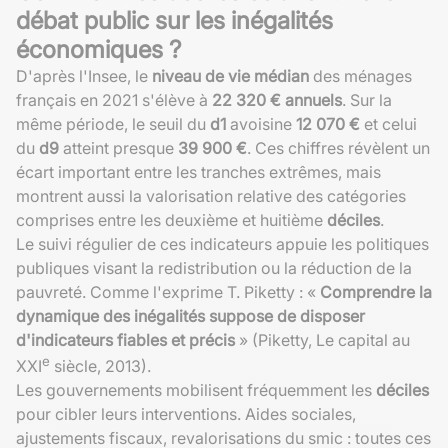
débat public sur les inégalités
économiques ?
D'après l'Insee, le
niveau de vie médian
des ménages
français en 2021 s'élève à
22 320 € annuels
. Sur la
même période, le seuil du
d1
avoisine
12 070 €
et celui
du
d9
atteint presque
39 900 €
. Ces chiffres révèlent un
écart important entre les tranches extrêmes, mais
montrent aussi la valorisation relative des catégories
comprises entre les deuxième et huitième
déciles
.
Le suivi régulier de ces indicateurs appuie les politiques
publiques visant la redistribution ou la réduction de la
pauvreté. Comme l'exprime T. Piketty : «
Comprendre la
dynamique des inégalités suppose de disposer
d'indicateurs fiables et précis
» (Piketty, Le capital au
e
XXI
siècle, 2013).
Les gouvernements mobilisent fréquemment les
déciles
pour cibler leurs interventions. Aides sociales,
ajustements fiscaux, revalorisations du smic : toutes ces