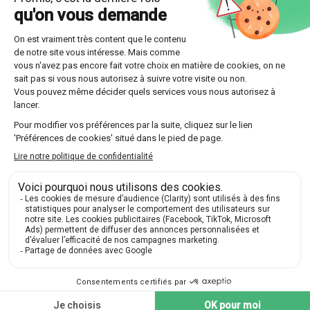
des phénomènes distincts.
Sous-estimer l'
hétérogénéité interne
à chaque
décile, notamment entre le sommet et la base de
chaque tranche.
Négliger l'influence de la
composition familiale
sur
le calcul du
niveau de vie
par unité de
consommation.
Oublier que les variations interannuelles des
déciles
peuvent masquer des effets conjoncturels
temporaires (inflation, crise économique).
Pour bien interpréter les résultats, il convient de
toujours contextualiser les chiffres dans le temps,
l'espace et en relation avec d'autres indicateurs comme
la
courbe de Lorenz
ou l'
indice de Gini
. Un tableau de
synthèse facilite la comparaison :
Valeur (France
Indicateur
Source
2021)
Insee,
Décile 1 (d1)
12 070 €