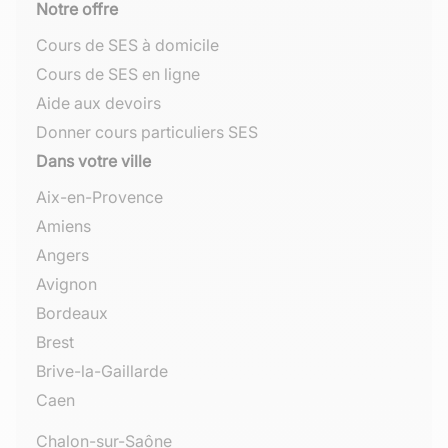
Notes à un examen
Notre offre
Consommation énergétique
Cours de SES à domicile
Cours de SES en ligne
Aide aux devoirs
Donner cours particuliers SES
Dans votre ville
Aix-en-Provence
Amiens
Angers
Avignon
Bordeaux
Brest
Brive-la-Gaillarde
Caen
Chalon-sur-Saône