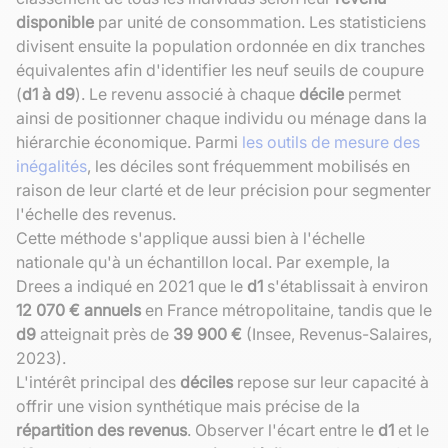
disponible
par unité de consommation. Les statisticiens
divisent ensuite la population ordonnée en dix tranches
équivalentes afin d'identifier les neuf seuils de coupure
(
d1 à d9
). Le revenu associé à chaque
décile
permet
ainsi de positionner chaque individu ou ménage dans la
hiérarchie économique. Parmi
les outils de mesure des
inégalités
, les déciles sont fréquemment mobilisés en
raison de leur clarté et de leur précision pour segmenter
l'échelle des revenus.
Cette méthode s'applique aussi bien à l'échelle
nationale qu'à un échantillon local. Par exemple, la
Drees a indiqué en 2021 que le
d1
s'établissait à environ
12 070 € annuels
en France métropolitaine, tandis que le
d9
atteignait près de
39 900 €
(Insee, Revenus-Salaires,
2023).
L'intérêt principal des
déciles
repose sur leur capacité à
offrir une vision synthétique mais précise de la
répartition des revenus
. Observer l'écart entre le
d1
et le