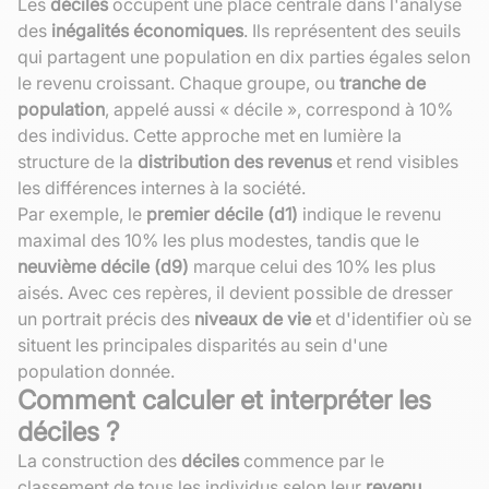
Les
déciles
occupent une place centrale dans l'analyse
des
inégalités économiques
. Ils représentent des seuils
qui partagent une population en dix parties égales selon
le revenu croissant. Chaque groupe, ou
tranche de
population
, appelé aussi « décile », correspond à 10%
des individus. Cette approche met en lumière la
structure de la
distribution des revenus
et rend visibles
les différences internes à la société.
Par exemple, le
premier décile (d1)
indique le revenu
maximal des 10% les plus modestes, tandis que le
neuvième décile (d9)
marque celui des 10% les plus
aisés. Avec ces repères, il devient possible de dresser
un portrait précis des
niveaux de vie
et d'identifier où se
situent les principales disparités au sein d'une
population donnée.
Comment calculer et interpréter les
déciles ?
La construction des
déciles
commence par le
classement de tous les individus selon leur
revenu