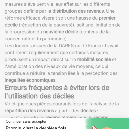
mesures s'évaluent via leur effet sur les différents
groupes définis par la
distribution des revenus
. Une
réforme efficace viserait soit une hausse du
premier
décile
(réduction de la pauvreté), soit une limitation de
la progression du
neuvième décile
(contenu de la
concentration du patrimoine).
Les données issues de la DARES ou de France Travail
confirment régulièrement que certaines mesures
produisent un impact direct sur la
mobilité sociale
et
l'amélioration des niveaux de vie moyens, ce qui
contribue à réduire la tension liée à la perception des
inégalités économiques
.
Erreurs fréquentes à éviter lors de
l'utilisation des déciles
Voici quelques pièges courants lors de l'analyse de la
répartition des revenus
à partir des
déciles
:
Confondre le
revenu moyen
avec le
revenu
médian
ou les
déciles
: ces trois notions mesurent