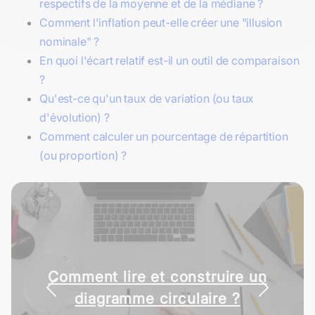
respectifs de la moyenne et de la médiane ?
Comment l'inflation peut-elle créer une "illusion
nominale" ?
En quoi l'écart relatif est-il un outil de comparaison
?
Qu'est-ce qu'un taux de variation (ou taux
d'évolution) ?
Comment calculer un pourcentage de répartition
(ou proportion) ?
Crise de 1929 : causes,
Comment lire et construire un
déroulement et
diagramme circulaire ?
conséquences mondiales