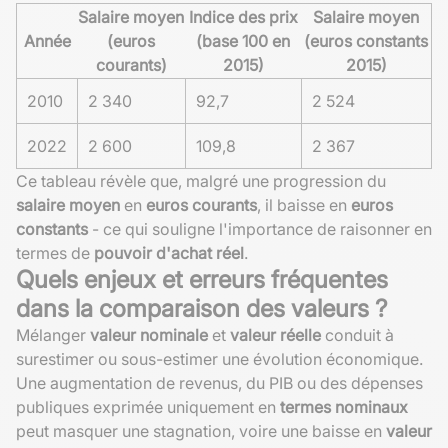
Salaire moyen
Indice des prix
Salaire moyen
Année
(euros
(base 100 en
(euros constants
courants)
2015)
2015)
2010
2 340
92,7
2 524
2022
2 600
109,8
2 367
Ce tableau révèle que, malgré une progression du
salaire moyen
en
euros courants
, il baisse en
euros
constants
- ce qui souligne l'importance de raisonner en
termes de
pouvoir d'achat réel
.
Quels enjeux et erreurs fréquentes
dans la comparaison des valeurs ?
Mélanger
valeur nominale
et
valeur réelle
conduit à
surestimer ou sous-estimer une évolution économique.
Une augmentation de revenus, du PIB ou des dépenses
publiques exprimée uniquement en
termes nominaux
peut masquer une stagnation, voire une baisse en
valeur