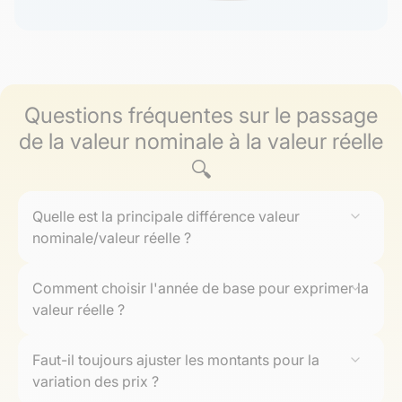
Questions fréquentes sur le passage
de la valeur nominale à la valeur réelle
🔍
Quelle est la principale différence valeur
nominale/valeur réelle ?
La
valeur nominale
correspond à un montant exprimé
Comment choisir l'année de base pour exprimer la
dans les
prix courants
de l'époque considérée, sans
valeur réelle ?
tenir compte de la
variation des prix
. La
valeur réelle
corrige cette information pour traduire le véritable
L'
année de base
doit permettre des comparaisons
pouvoir d'achat
Faut-il toujours ajuster les montants pour la
, en utilisant les
euros constants
d'une
pertinentes : elle se choisit généralement stable
année de base
variation des prix ?
. Faire cette distinction évite toute
économiquement et récente. Dès qu'elle est fixée,