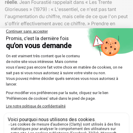
réelle
. Jean Fourastié rappelait dans « Les Trente
Glorieuses » (1979) : « L'essentiel, ce n'est pas tant
l'augmentation du chiffre, mais celle de ce que l'on peut
s'offrir effectivement avec ce chiffre. » Prendre en
compte la
correction de la variation des prix
évite cette
illusion de croissance artificielle.
Que ce soit pour vos analyses macroéconomiques ou la
gestion d'un budget familial, utiliser les
euros constants
vous aide à apprécier la véritable évolution du niveau
de vie.
Liste d'erreurs fréquentes à éviter
Comparer
salaires
,
PIB
ou
budgets
sans
ajustement pour la
variation des prix
.
Assimiler une croissance purement
nominale
à une
amélioration du
pouvoir d'achat
.
Négliger le choix de l'
année de base
dans
l'analyse des
valeurs réelles
.
Oublier que l'
inflation
peut transformer une hausse
apparente en perte effective de
niveau de vie
.