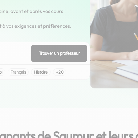
aine, avant et après vos cours
t à vos exigences et préférences.
Trouver un professeur
ol
Français
Histoire
+20
gnants de Saumur et leurs 