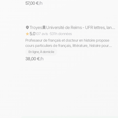
57,00 €
/h
Pierre
Troyes
Répond rapidement
Université de Reims - UFR lettres, langues et sciences humaines
5.0
107 avis ·
531h données
Professeur de français et docteur en histoire propose
cours particuliers de français, littérature, histoire pour
tous niveaux à domicile à Troyes ou en ligne
En ligne, À domicile
38,00 €
/h