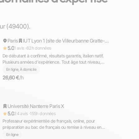
Matteo
ur (49400).
Paris
Répond rapidement
IUT Lyon 1 (site de Villeurbanne Gratte-ciel)
5.0
1 avis ·
62h données
De débutant à confirmé, résultats garantis, italien natif.
Plusieurs années d'expérience. Tout âge tout niveau,
diplômé du Bac avec Option Internationale Italien,
En ligne, À domicile
l'équivalent de la Maturità (bac italien)
26,60 €
/h
Anne
Université Nanterre Paris X
Répond rapidement
5.0
24 avis ·
155h données
Professeur expérimentée de français, online, pour
préparation au bac de français ou remise à niveau en
grammaire, orthographe et conjugaison.
En ligne