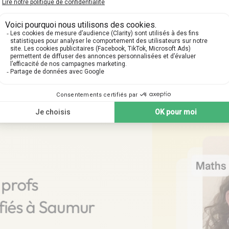
ne votre premier cours part
tapes suivantes pour planifier votre cours particulier
 profs
ifiés à Saumur