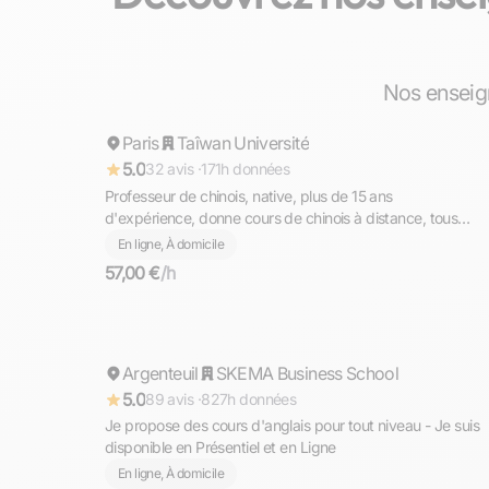
Chiu-Yen
Nos enseig
Paris
Répond rapidement
Taîwan Université
5.0
32 avis ·
171h données
Professeur de chinois, native, plus de 15 ans
d'expérience, donne cours de chinois à distance, tous
niveaux
En ligne, À domicile
57,00 €
/h
Mohamed
Argenteuil
Répond rapidement
SKEMA Business School
5.0
89 avis ·
827h données
Je propose des cours d'anglais pour tout niveau - Je suis
disponible en Présentiel et en Ligne
En ligne, À domicile