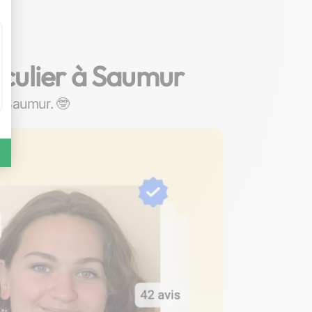
iculier à Saumur
 à Saumur. 🤓