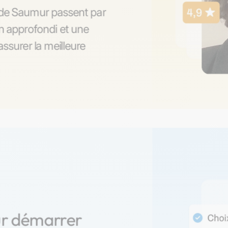
s de Saumur passent par
on approfondi et une
ssurer la meilleure
ur démarrer