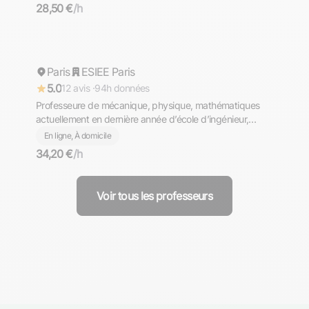
PREPA - SUPERIEUR. Komm und lerne mit mir Deutsch
28,50 €
/h
╮⁠(⁠＾⁠▽⁠＾⁠)⁠╭
Chloe
Paris
Répond rapidement
ESIEE Paris
5.0
12 avis ·
94h données
Professeure de mécanique, physique, mathématiques
actuellement en dernière année d’école d’ingénieur,
cours en ligne
En ligne, À domicile
34,20 €
/h
Voir tous les professeurs