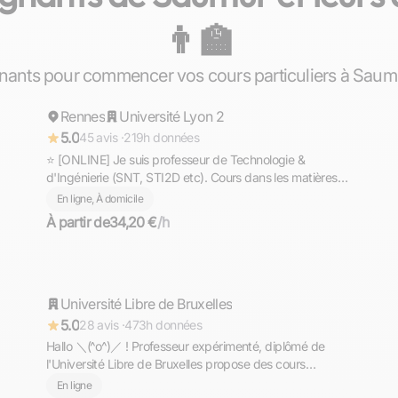
👨‍🏫
Gaël
nants pour commencer vos cours particuliers à Saum
Rennes
Répond rapidement
Université Lyon 2
5.0
45 avis ·
219h données
⭐ [ONLINE] Je suis professeur de Technologie &
d'Ingénierie (SNT, STI2D etc). Cours dans les matières
scientifiques (technologie, sciences et vie de la terre,
En ligne, À domicile
mathématiques, physique et chimie, EPI.
À partir de
34,20 €
/h
Aron
Université Libre de Bruxelles
Répond rapidement
5.0
28 avis ·
473h données
Hallo ＼⁠(⁠^⁠o⁠^⁠)⁠／ ! Professeur expérimenté, diplômé de
l'Université Libre de Bruxelles propose des cours
d'allemand de niveaux PRIMAIRE - COLLEGE - LYCEE -
En ligne