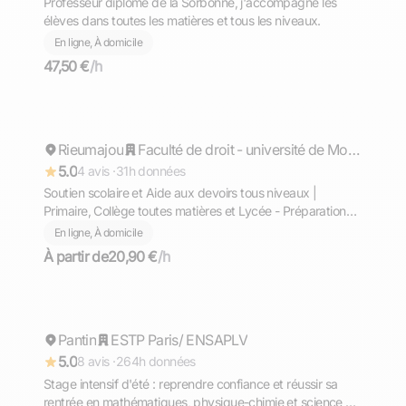
Professeur diplômé de la Sorbonne, j'accompagne les
élèves dans toutes les matières et tous les niveaux.
En ligne, À domicile
47,50 €
/h
Jonathan
Rieumajou
Répond rapidement
Faculté de droit - université de Montpellier
5.0
4 avis ·
31h données
Soutien scolaire et Aide aux devoirs tous niveaux |
Primaire, Collège toutes matières et Lycée - Préparation
aux épreuves du bac en Français, HGGSP et SES en ligne
En ligne, À domicile
et en présentiel
À partir de
20,90 €
/h
Mamour
Pantin
Répond rapidement
ESTP Paris/ ENSAPLV
5.0
8 avis ·
264h données
Stage intensif d'été : reprendre confiance et réussir sa
rentrée en mathématiques, physique-chimie et science de