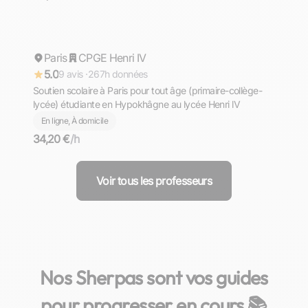
Ophélia
Paris
Répond rapidement
CPGE Henri IV
5.0
9 avis ·
267h données
Soutien scolaire à Paris pour tout âge (primaire-collège-
lycée) étudiante en Hypokhâgne au lycée Henri lV
En ligne, À domicile
34,20 €
/h
Voir tous les professeurs
Nos Sherpas sont vos guides
pour progresser en cours 📚