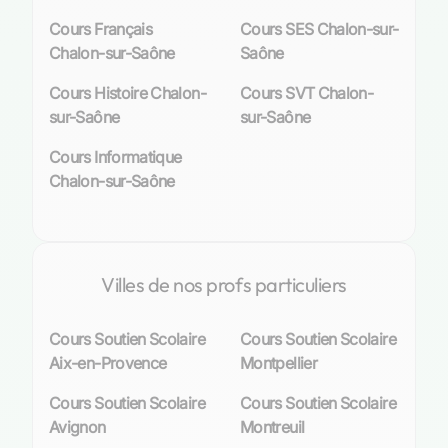
sciences, en langues ou dans d'autres matières,
Cours Français
Cours SES Chalon-sur-
ils aident les élèves à renforcer leurs
Chalon-sur-Saône
Saône
connaissances, à clarifier des points complexes
Cours Histoire Chalon-
Cours SVT Chalon-
et à
préparer efficacement leurs examens
.
sur-Saône
sur-Saône
En outre, les cours particuliers offrent une
Cours Informatique
flexibilité que l'environnement scolaire
Chalon-sur-Saône
traditionnel ne peut souvent pas fournir. Les
élèves peuvent apprendre à leur rythme et
revoir les concepts autant de fois que
nécessaire, ce qui est essentiel pour une
compréhension approfondie et une
Villes de nos profs particuliers
mémorisation à long terme.
Cours Soutien Scolaire
Cours Soutien Scolaire
Retrouver la motivation et la confiance en
Aix-en-Provence
Montpellier
soi grâce aux cours particuliers
Cours Soutien Scolaire
Cours Soutien Scolaire
Les cours particuliers à Chalon-sur-Saône ne se
Avignon
Montreuil
limitent pas à améliorer les performances