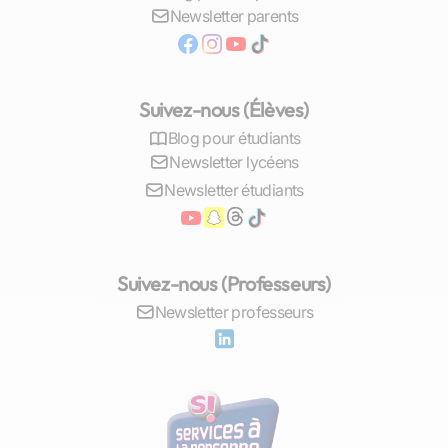
L'anglais, en tant que langue internationale
Newsletter parents
principale, est également crucial. Maîtriser cette
langue ouvre des portes sur le plan international
et est souvent requis pour les études
supérieures et les carrières professionnelles.
Suivez-nous (Élèves)
Les cours particuliers en anglais à Chalon-sur-
Blog pour étudiants
Saône mettent l'accent sur la lecture, l'écriture,
Newsletter lycéens
l'écoute et la parole, fournissant aux élèves les
Newsletter étudiants
outils nécessaires
pour exceller dans un
environnement globalisé
.
En outre, les sciences telles que la physique et la
Suivez-nous (Professeurs)
chimie sont essentielles pour les élèves orientés
vers les filières scientifiques. Ces cours offrent
Newsletter professeurs
une compréhension fondamentale des principes
naturels qui régissent notre monde, ce qui est
indispensable pour ceux qui envisagent une
carrière dans les domaines scientifiques ou de
l'ingénierie. Les cours particuliers dans ces