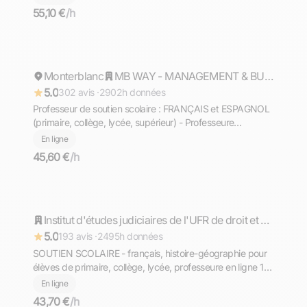
55,10 €
/h
Philippine
Monterblanc
Répond rapidement
MB WAY - MANAGEMENT & BUSINESS SCHOOL - Mention Bien
5.0
302 avis ·
2902h données
Professeur de soutien scolaire : FRANÇAIS et ESPAGNOL
(primaire, collège, lycée, supérieur) - Professeure
expérimentée (+10 ans)
En ligne
45,60 €
/h
Camille
Répond rapidement
Institut d'études judiciaires de l'UFR de droit et sciences politique - université de Montpellier
5.0
193 avis ·
2495h données
SOUTIEN SCOLAIRE - français, histoire-géographie pour
élèves de primaire, collège, lycée, professeure en ligne 10
ans d'expérience
En ligne
43,70 €
/h