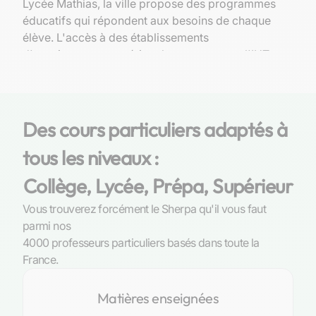
Lycée Mathias, la ville propose des programmes
éducatifs qui répondent aux besoins de chaque
élève. L'accès à des établissements
d'enseignement supérieur locaux, comme l'IUT
de Chalon, enrichit encore l'offre éducative.
La ville est également riche en lieux historiques
comme la Cathédrale Saint-Vincent, qui
Des cours particuliers adaptés à
fournissent
un contexte éducatif unique et
stimulant
pour les jeunes esprits curieux. Cette
tous les niveaux :
richesse culturelle et historique contribue à une
Collège, Lycée, Prépa, Supérieur
éducation bien arrondie, offrant aux élèves des
opportunités d'apprentissage dans et hors de la
Vous trouverez forcément le Sherpa qu'il vous faut
classe.
parmi nos
4000 professeurs particuliers basés dans toute la
En plus des infrastructures scolaires, Chalon-
France.
sur-Saône organise régulièrement des
événements éducatifs et culturels qui
Matières enseignées
encouragent l'apprentissage continu et la
découverte, rendant la ville idéale pour