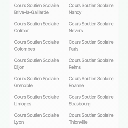
Cours Soutien Scolaire
Cours Soutien Scolaire
académiques ; ils jouent également un rôle
Brive-la-Gaillarde
Nancy
crucial dans le renforcement de la motivation et
de la confiance en soi des élèves. Les
Cours Soutien Scolaire
Cours Soutien Scolaire
professeurs aident les élèves à redécouvrir le
Colmar
Nevers
plaisir d'apprendre, transformant souvent leur
attitude envers l'éducation.
Cours Soutien Scolaire
Cours Soutien Scolaire
Colombes
Paris
Recevoir des encouragements réguliers et des
feedbacks constructifs de la part d'un tuteur
Cours Soutien Scolaire
Cours Soutien Scolaire
dédié peut inspirer les élèves et
leur donner la
Dijon
Reims
confiance nécessaire
pour aborder des défis
Cours Soutien Scolaire
Cours Soutien Scolaire
académiques avec assurance. Cette approche
Grenoble
Roanne
positive est particulièrement importante pour les
élèves qui peuvent se sentir dépassés ou
Cours Soutien Scolaire
Cours Soutien Scolaire
désintéressés par l'école.
Limoges
Strasbourg
Les professeurs particuliers aident également à
Cours Soutien Scolaire
Cours Soutien Scolaire
instaurer une routine d'étude efficace, ce qui est
Lyon
Thionville
indispensable pour cultiver des habitudes de