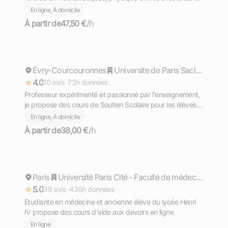
l'ingénieur
En ligne, À domicile
À partir de
47,50 €
/h
Ahmed Mouad
Évry-Courcouronnes
Répond rapidement
Universite de Paris Saclay
4.0
10 avis ·
73h données
Professeur expérimenté et passionné par l'enseignement,
je propose des cours de Soutien Scolaire pour les élèves
du primaire jusqu'en terminale.
En ligne, À domicile
À partir de
38,00 €
/h
Violette
Paris
Répond rapidement
Université Paris Cité - Faculté de médecine
5.0
39 avis ·
436h données
Etudiante en médecine et ancienne élève du lycée Henri
IV propose des cours d'aide aux devoirs en ligne
En ligne