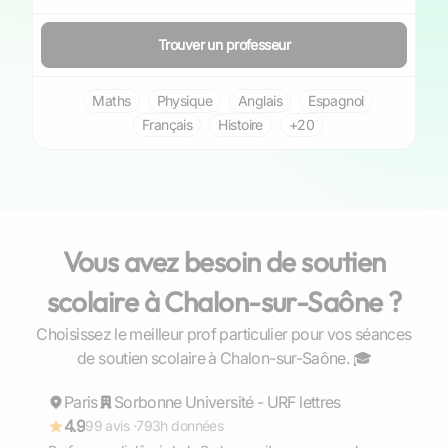
Trouver un professeur
Maths
Physique
Anglais
Espagnol
Français
Histoire
+20
Vous avez besoin de soutien
scolaire à Chalon-sur-Saône ?
Choisissez le meilleur prof particulier pour vos séances
Fabian
de soutien scolaire à Chalon-sur-Saône. ‍🎓
Paris
Répond rapidement
Sorbonne Université - URF lettres
4.9
99 avis ·
793h données