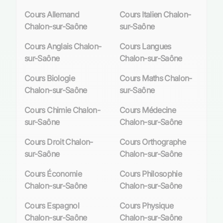
l'éducation globale de vos enfants.
Cours Allemand
Cours Italien Chalon-
Chalon-sur-Saône
sur-Saône
Le soutien scolaire et les cours
particuliers, des moyens efficaces pour
Cours Anglais Chalon-
Cours Langues
sur-Saône
Chalon-sur-Saône
maintenir le cap
Cours Biologie
Cours Maths Chalon-
Les cours particuliers et le soutien scolaire à
Chalon-sur-Saône
sur-Saône
Chalon-sur-Saône sont des outils précieux pour
aider les élèves à suivre le programme scolaire
Cours Chimie Chalon-
Cours Médecine
et à exceller dans leurs études. Un soutien
sur-Saône
Chalon-sur-Saône
académique ciblé peut faire une différence
Cours Droit Chalon-
Cours Orthographe
significative dans la performance scolaire des
sur-Saône
Chalon-sur-Saône
élèves, en particulier pour ceux qui rencontrent
des difficultés spécifiques.
Cours Économie
Cours Philosophie
Chalon-sur-Saône
Chalon-sur-Saône
Les professeurs particuliers sont capables de
fournir une attention personnalisée, en
Cours Espagnol
Cours Physique
s'adaptant aux besoins individuels de chaque
Chalon-sur-Saône
Chalon-sur-Saône
élève. Que ce soit en mathématiques, en