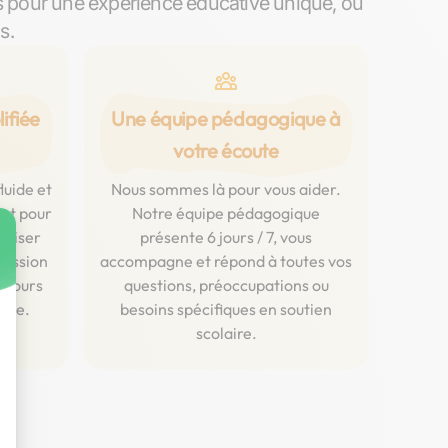
s pour une expérience éducative unique, où
s.
ifiée
Une équipe pédagogique à
votre écoute
luide et
Nous sommes là pour vous aider.
ent pour
Notre équipe pédagogique
aliser
présente 6 jours / 7, vous
ression
accompagne et répond à toutes vos
 cours
questions, préoccupations ou
igne.
besoins spécifiques en soutien
scolaire.