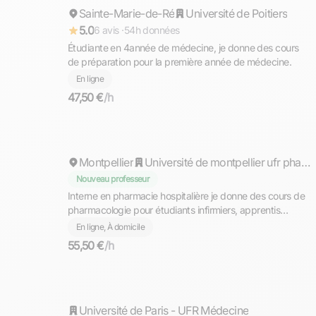
Sainte-Marie-de-Ré
Répond rapidement
Université de Poitiers
5.0
6 avis ·
54h données
Étudiante en 4année de médecine, je donne des cours
de préparation pour la première année de médecine.
En ligne
47,50 €
/h
Elise
Montpellier
Répond rapidement
Université de montpellier ufr pharmacie
Nouveau professeur
Interne en pharmacie hospitalière je donne des cours de
pharmacologie pour étudiants infirmiers, apprentis
préparateurs, ou autre spécialités médicales et
En ligne, À domicile
paramédicale, secteur : Montpellier/Nimes ou en ligne
55,50 €
/h
Mael
Université de Paris - UFR Médecine