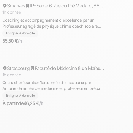
Smarves
Répond rapidement
IPESanté 6 Rue du Pré Médard, 86280 Saint-Benoît
1h donnée
Coaching et accompagnement d'excellence par un
Professeur agrégé de physique chimie coach scolaire
pour réussir médecine LAS et PASS à Poitiers
En ligne, À domicile
55,50 €
/h
Antoine
Strasbourg
Faculté de Médecine & de Maïeutique - filière maïeutique
1h donnée
Cours et préparation 1ère année de médecine par
Antoine 6e année de médecine et professeur en prépa
En ligne, À domicile
À partir de
46,25 €
/h