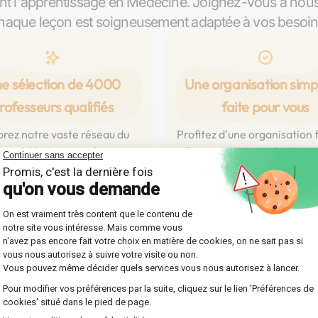
nt l'apprentissage en Médecine. Joignez-vous à nou
haque leçon est soigneusement adaptée à vos besoin
e sélection de 4000
Une organisation simpl
rofesseurs qualifiés
faite pour vous
orez notre vaste réseau du
Profitez d'une organisation f
 qualifiés à Dax, prêts à vous
efficace, conçue spécialem
r en Médecine à travers des
vous permettre de vous foc
personnalisés pour tous les
entièrement sur votre prog
aux : collège, lycée, prépa,
en Médecine. Au choix, des
université.
près de chez vous ou en l