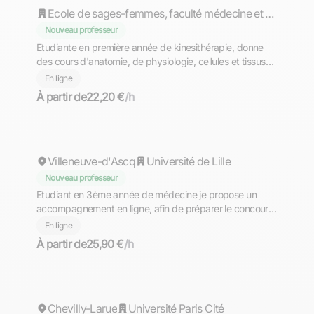
Ecole de sages-femmes, faculté médecine et maïeutique Lyon-Sud, université Claude Bernard Lyon1
Nouveau professeur
Etudiante en première année de kinesithérapie, donne
des cours d'anatomie, de physiologie, cellules et tissus
ainsi que sur la méthodologie aux lycéens et futur
En ligne
étudiants PASS en ligne
À partir de
22,20 €
/h
Adonaël
Villeneuve-d'Ascq
Université de Lille
Nouveau professeur
Etudiant en 3ème année de médecine je propose un
accompagnement en ligne, afin de préparer le concours
d’entrée en médecine.
En ligne
À partir de
25,90 €
/h
Déborah
Chevilly-Larue
Université Paris Cité