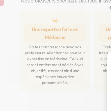
Nos professeurs Sherpas à Dax redéfinisse
c
Une expertise forte en
Un
Médecine
p
Faites connaissance avec nos
Expl
professeurs sélectionnés pour leur
tuteurs
expertise en Médecine. Ceux-ci
guide
seront entièrement dédiés à vos
cours 
objectifs, assurant ainsi une
nive
expérience éducative
personnalisée.