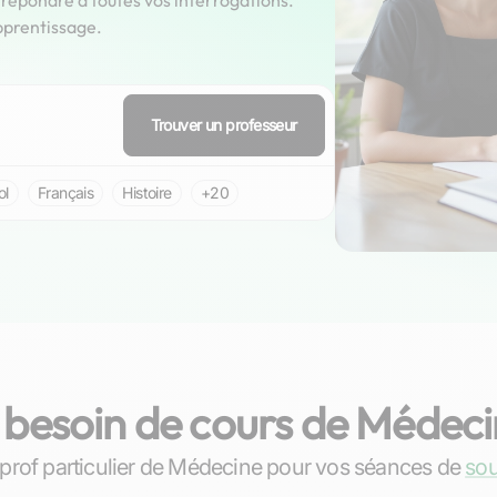
épondre à toutes vos interrogations.
pprentissage.
Trouver un professeur
ol
Français
Histoire
+20
 besoin de cours de Médeci
Pauline
r prof particulier de Médecine pour vos séances de
sou