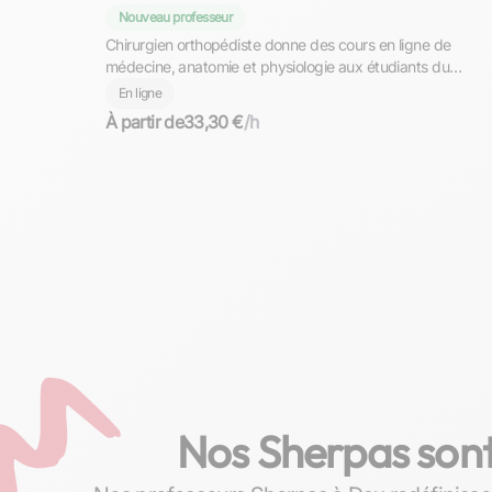
Nouveau professeur
Chirurgien orthopédiste donne des cours en ligne de
médecine, anatomie et physiologie aux étudiants du
supérieur
En ligne
À partir de
33,30 €
/h
Nos Sherpas sont