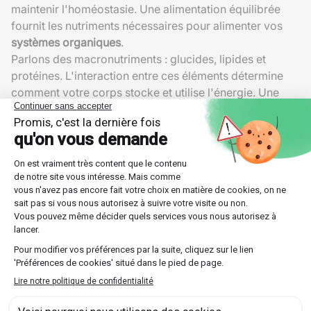
maintenir l'homéostasie. Une alimentation équilibrée
fournit les nutriments nécessaires pour alimenter vos
systèmes organiques
.
Parlons des macronutriments : glucides, lipides et
protéines. L'interaction entre ces éléments détermine
comment votre corps stocke et utilise l'énergie. Une
déviation peut altérer le fonctionnement normal des
cellules.
Microbiome intestinal et santé
Le
microbiome intestinal
relève tout autant de la science
avancée que de la science-fiction. Abritant des milliards
de micro-organismes, il agit comme la première ligne
de défense contre les envahisseurs pathogènes.
Récemment, une recherche publiée par Nature en 2021
a montré que la diversité microbienne pourrait
influencer des aspects variés de la santé, y compris la
gestion poids, l'immunité, voire le développement
cognitif. Ainsi, on découvre constamment de nouveaux
liens entre alimentation, microbiome et équilibre