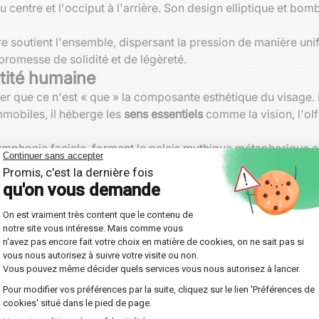
au centre et l'occiput à l'arrière. Son design elliptique et bo
e soutient l'ensemble, dispersant la pression de manière un
promesse de solidité et de légèreté.
ntité humaine
ser que ce n'est « que » la composante esthétique du visage. 
immobiles, il héberge les
sens essentiels
comme la vision, l'olfa
symphonie faciale, formant le palais mythique métaphorique en
tels des niches pour des joyaux précieux. Comprendre toutes 
ne-t-il ! Était-ce une fois insignifiant au départ aux embryo
 substitution possible. Sa capacité blindée combinée à sa lé
es.
pidité dans l'identification sonore environnante n'a jamais ét
prévus, les microfissures permettent de répartir l'impact de