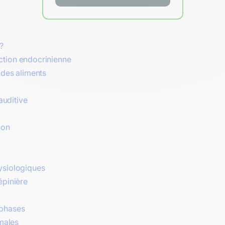
?
ction endocrinienne
 des aliments
auditive
ion
ysiologiques
épinière
 phases
rmales