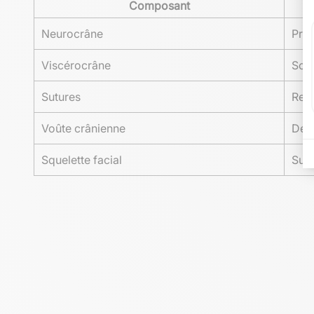
Composant
Neurocrâne
Prot
Viscérocrâne
Sout
Sutures
Reli
Voûte crânienne
Dévi
Squelette facial
Supp