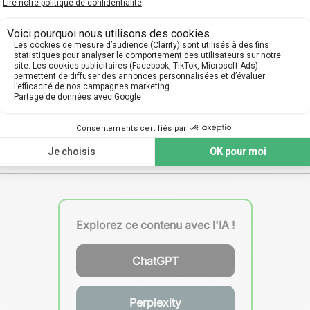
Rôle Principal
ection de l'encéphale
ien des organes sensoriels
er et stabiliser les os
er les impacts physiques
ort et définition du visage
Explorez ce contenu avec l'IA !
ChatGPT
Perplexity