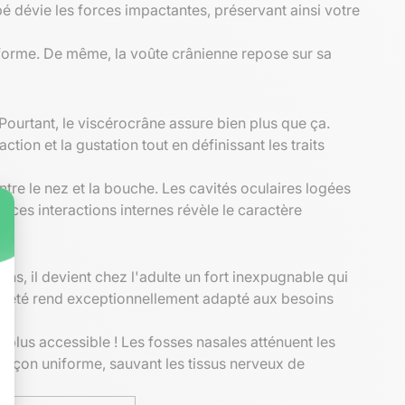
mbé dévie les forces impactantes, préservant ainsi votre
iforme. De même, la voûte crânienne repose sur sa
Pourtant, le viscérocrâne assure bien plus que ça.
ction et la gustation tout en définissant les traits
tre le nez et la bouche. Les cavités oculaires logées
ces interactions internes révèle le caractère
ns, il devient chez l'adulte un fort inexpugnable qui
gèreté rend exceptionnellement adapté aux besoins
é plus accessible ! Les fosses nasales atténuent les
 façon uniforme, sauvant les tissus nerveux de