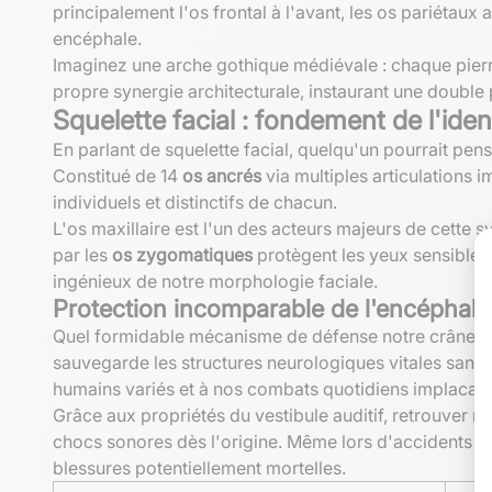
principalement l'os frontal à l'avant, les os pariétaux 
encéphale.
Imaginez une arche gothique médiévale : chaque pierr
propre synergie architecturale, instaurant une double 
Squelette facial : fondement de l'ide
En parlant de squelette facial, quelqu'un pourrait pen
Constitué de 14
os ancrés
via multiples articulations 
individuels et distinctifs de chacun.
L'os maxillaire est l'un des acteurs majeurs de cette 
par les
os zygomatiques
protègent les yeux sensibles 
ingénieux de notre morphologie faciale.
Protection incomparable de l'encéphale
Quel formidable mécanisme de défense notre crâne incar
sauvegarde les structures neurologiques vitales sans
humains variés et à nos combats quotidiens implacabl
Grâce aux propriétés du vestibule auditif, retrouver ra
chocs sonores dès l'origine. Même lors d'accidents im
blessures potentiellement mortelles.