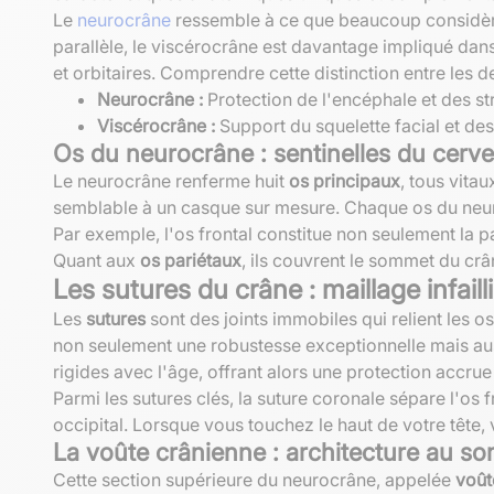
Le
neurocrâne
ressemble à ce que beaucoup considèren
parallèle, le viscérocrâne est davantage impliqué dans 
et orbitaires. Comprendre cette distinction entre les de
Neurocrâne :
Protection de l'encéphale et des str
Viscérocrâne :
Support du squelette facial et des
Os du neurocrâne : sentinelles du cerv
Le neurocrâne renferme huit
os principaux
, tous vita
semblable à un casque sur mesure. Chaque os du neu
Par exemple, l'os frontal constitue non seulement la pa
Quant aux
os pariétaux
, ils couvrent le sommet du crâ
Les sutures du crâne : maillage infailli
Les
sutures
sont des joints immobiles qui relient les 
non seulement une robustesse exceptionnelle mais aus
rigides avec l'âge, offrant alors une protection accru
Parmi les sutures clés, la suture coronale sépare l'os 
occipital. Lorsque vous touchez le haut de votre têt
La voûte crânienne : architecture au s
Cette section supérieure du neurocrâne, appelée
voût