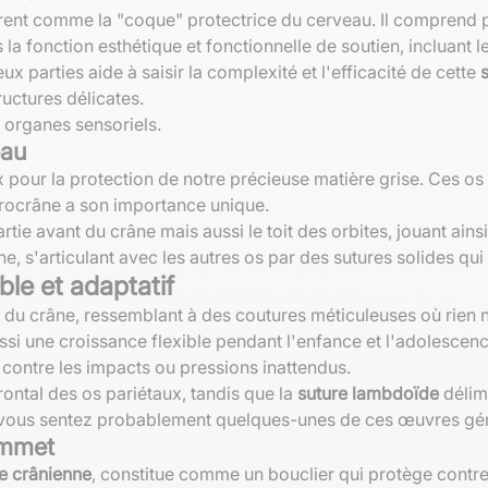
t comme la "coque" protectrice du cerveau. Il comprend plusi
la fonction esthétique et fonctionnelle de soutien, incluant 
ux parties aide à saisir la complexité et l'efficacité de cette
uctures délicates.
 organes sensoriels.
eau
ux pour la protection de notre précieuse matière grise. Ces o
rocrâne a son importance unique.
rtie avant du crâne mais aussi le toit des orbites, jouant ains
ne, s'articulant avec les autres os par des sutures solides qui
ble et adaptatif
os du crâne, ressemblant à des coutures méticuleuses où rien 
si une croissance flexible pendant l'enfance et l'adolescen
e contre les impacts ou pressions inattendus.
frontal des os pariétaux, tandis que la
suture lambdoïde
délimi
e, vous sentez probablement quelques-unes de ces œuvres géni
ommet
e crânienne
, constitue comme un bouclier qui protège contre