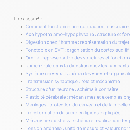
Lire aussi 🔎 :
Comment fonctionne une contraction musculaire 
Axe hypothalamo-hypophysaire : structure et fon
Digestion chez l'homme : représentation du trajet
Tonotopie en SVT : organisation du cortex auditif
Oreille : représentation des structures et fonction 
Rumen : rôle dans la digestion chez les ruminants
Système nerveux : schéma des voies et organisat
Transmission synaptique : rôle et mécanisme
Structure d'un neurone : schéma à connaître
Plasticité cérébrale : mécanismes et exemples ph
Méninges : protection du cerveau et de la moelle 
Transformation du sucre en lipides expliquée
Mécanisme du stress : schéma et explication des
Tension artérielle : unité de mesure et valeurs no