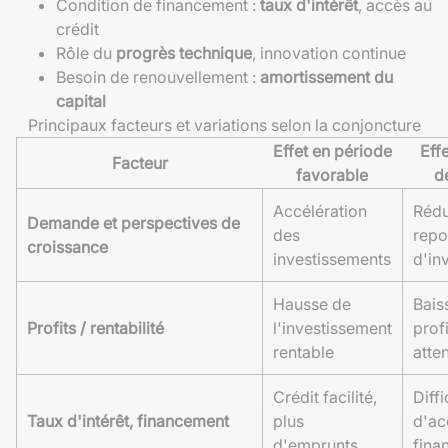
Condition de financement :
taux d'intérêt
, accès au
crédit
Rôle du
progrès technique
, innovation continue
Besoin de renouvellement :
amortissement du
capital
Principaux facteurs et variations selon la conjoncture
Effet en période
Eff
Facteur
favorable
d
Accélération
Rédu
Demande et perspectives de
des
repo
croissance
investissements
d'in
Hausse de
Bais
Profits / rentabilité
l'investissement
profi
rentable
atte
Crédit facilité,
Diffi
Taux d'intérêt, financement
plus
d'ac
d'emprunts
fina