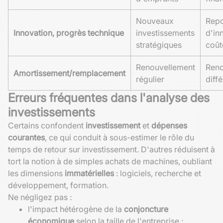
Nouveaux
Repo
Innovation, progrès technique
investissements
d'in
stratégiques
coût
Renouvellement
Reno
Amortissement/remplacement
régulier
diff
Erreurs fréquentes dans l'analyse des
investissements
Certains confondent
investissement
et
dépenses
courantes
, ce qui conduit à sous-estimer le rôle du
temps de retour sur investissement. D'autres réduisent à
tort la notion à de simples achats de machines, oubliant
les dimensions
immatérielles
: logiciels, recherche et
développement, formation.
Ne négligez pas :
l'impact hétérogène de la
conjoncture
économique
selon la taille de l'entreprise ;