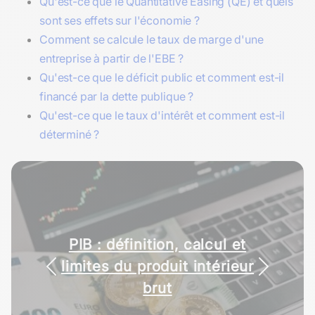
Qu'est-ce que le Quantitative Easing (QE) et quels
sont ses effets sur l'économie ?
Comment se calcule le taux de marge d'une
entreprise à partir de l'EBE ?
Qu'est-ce que le déficit public et comment est-il
financé par la dette publique ?
Qu'est-ce que le taux d'intérêt et comment est-il
déterminé ?
PIB : définition, calcul et
limites du produit intérieur
brut