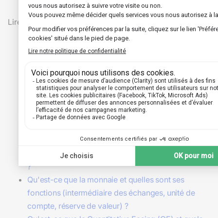
Lire aussi 🔎 :
Quel est le rôle d'une banque centrale (mandat,
indépendance, instruments) ?
Comment fonctionnent les marchés financiers et
quel est leur rôle dans l'économie ?
Comment l'État peut-il utiliser ses dépenses et ses
recettes pour lutter contre le chômage ?
Pourquoi une politique de relance budgétaire a-t-
elle un effet amplifié sur l'économie ?
Pourquoi la valeur ajoutée est-elle un meilleur
indicateur de la production que le chiffre d'affaires
?
Qu'est-ce que la monnaie et quelles sont ses
fonctions (intermédiaire des échanges, unité de
compte, réserve de valeur) ?