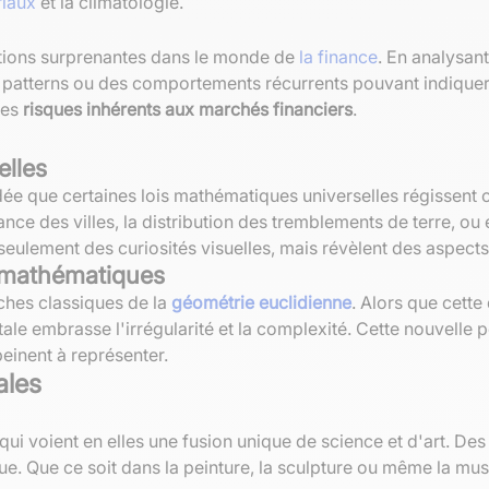
riaux
et la climatologie.
ations surprenantes dans le monde de
la finance
. En analysan
des patterns ou des comportements récurrents pouvant indiqu
les
risques inhérents aux marchés financiers
.
elles
idée que certaines lois mathématiques universelles régissent 
nce des villes, la distribution des tremblements de terre, o
 seulement des curiosités visuelles, mais révèlent des aspe
 mathématiques
ches classiques de la
géométrie euclidienne
. Alors que cette
ractale embrasse l'irrégularité et la complexité. Cette nouve
peinent à représenter.
ales
qui voient en elles une fusion unique de science et d'art. De
ue. Que ce soit dans la peinture, la sculpture ou même la mu