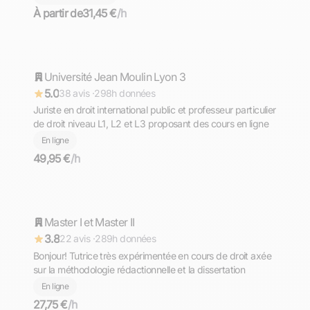
méthodologie, préparation aux examens.
À partir de
31,45 €
/h
Marianne
Université Jean Moulin Lyon 3
Répond rapidement
5.0
38 avis ·
298h données
Juriste en droit international public et professeur particulier
de droit niveau L1, L2 et L3 proposant des cours en ligne
En ligne
49,95 €
/h
Marie-Hélène
Master I et Master II
Répond rapidement
3.8
22 avis ·
289h données
Bonjour! Tutrice très expérimentée en cours de droit axée
sur la méthodologie rédactionnelle et la dissertation
En ligne
27,75 €
/h