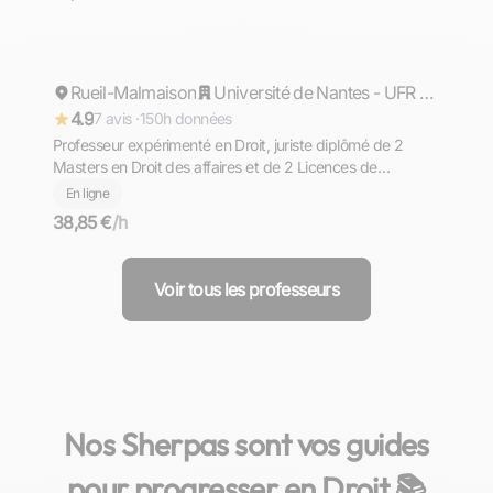
Carem Maurel
Rueil-Malmaison
Répond rapidement
Université de Nantes - UFR Droit Economie et Gestion
4.9
7 avis ·
150h données
Professeur expérimenté en Droit, juriste diplômé de 2
Masters en Droit des affaires et de 2 Licences de
l'Université de Nantes et de l'Université de Dschang.
En ligne
J’enseigne toutes matières du droit privé (civil, pénal,
38,85 €
/h
social) avec méthode et clarté à Paris.
Voir tous les professeurs
Nos Sherpas sont vos guides
pour progresser en Droit 📚