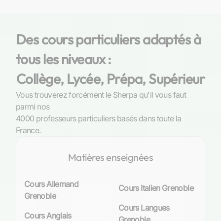
Le marché des cours particuliers de Droit
à Grenoble
Des cours particuliers adaptés à
Profil des étudiants en Droit à Grenoble
tous les niveaux :
Collège, Lycée, Prépa, Supérieur
À Grenoble, la diversité des étudiants en droit se
reflète dans leurs objectifs académiques et
Vous trouverez forcément le Sherpa qu'il vous faut
professionnels. Certains aspirent à maîtriser les
parmi nos
subtilités du droit civil, tandis que d’autres visent
4000 professeurs particuliers basés dans toute la
une carrière internationale nécessitant une
France.
compréhension approfondie du droit des
contrats. Qu’ils soient en pleine préparation
Matières enseignées
d’examens capitaux ou qu’ils cherchent
simplement à enrichir leurs connaissances
juridiques, tous trouvent un avantage certain
Cours Allemand
Cours Italien Grenoble
dans l’accompagnement personnalisé que
Grenoble
proposent les cours particuliers.
Cours Langues
Cours Anglais
Grenoble