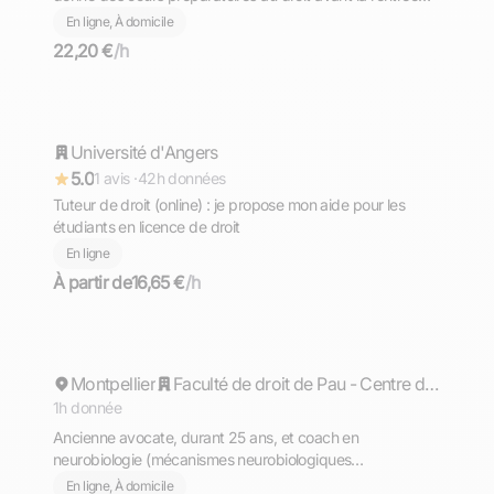
scolaire
En ligne, À domicile
22,20 €
/h
Victor
Université d'Angers
Répond rapidement
5.0
1 avis ·
42h données
Tuteur de droit (online) : je propose mon aide pour les
étudiants en licence de droit
En ligne
À partir de
16,65 €
/h
Déborah
Montpellier
Répond rapidement
Faculté de droit de Pau - Centre de formation des Avocats
1h donnée
Ancienne avocate, durant 25 ans, et coach en
neurobiologie (mécanismes neurobiologiques
d'apprentissage et motivation), donne cours de droit et
En ligne, À domicile