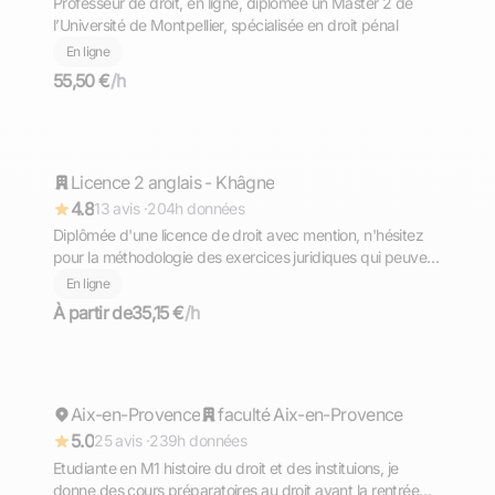
Professeur de droit, en ligne, diplômée un Master 2 de
l’Université de Montpellier, spécialisée en droit pénal
En ligne
55,50 €
/h
Maëva
Licence 2 anglais - Khâgne
Répond rapidement
4.8
13 avis ·
204h données
Diplômée d'une licence de droit avec mention, n'hésitez
pour la méthodologie des exercices juridiques qui peuvent
parfois être difficiles
En ligne
À partir de
35,15 €
/h
Maëliss
Aix-en-Provence
Répond rapidement
faculté Aix-en-Provence
5.0
25 avis ·
239h données
Etudiante en M1 histoire du droit et des instituions, je
donne des cours préparatoires au droit avant la rentrée