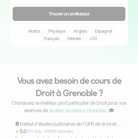
Trouver un professeur
Maths
Physique
Anglais
Espagnol
Français
Histoire
+20
Vous avez besoin de cours de
Droit à Grenoble ?
Choisissez le meilleur prof particulier de Droit pour vos
Camille
séances de
soutien scolaire à Grenoble
. ‍🎓
Répond rapidement
Institut d'études judiciaires de l'UFR de droit et sciences politique - université de Montpellier
5.0
193 avis ·
2495h données