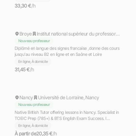
33,30 €
/h
Floriane
Broye
Institut national supérieur du professorat et de l'éducation (INSPÉ) - Académie de Lyon
Nouveau professeur
Diplômé en langue des signes francaise ,donne des cours
jusqu'au niveau B2 en ligne et en Saône et Loire
En ligne, À domicile
31,45 €
/h
Fatim
Nancy
Université de Lorraine, Nancy
Nouveau professeur
Native British Tutor offering lessons in Nancy. Specialist in
TOEIC Prep (785+) & BTS English Exam Success. I
specialise in help French students and young
En ligne, À domicile
professionals bridge the gap between 'classroom English'
À partir de
20,35 €
/h