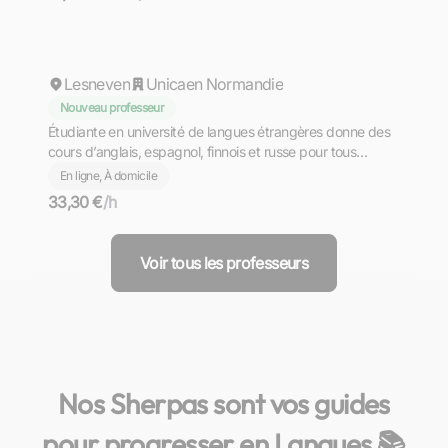
and the real-world fluency needed for exams and careers.
Cassandra
Lesneven
Unicaen Normandie
Nouveau professeur
Étudiante en université de langues étrangères donne des
cours d’anglais, espagnol, finnois et russe pour tous
niveaux
En ligne, À domicile
33,30 €
/h
Voir tous les professeurs
Nos Sherpas sont vos guides
pour progresser en Langues 📚