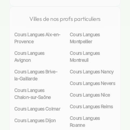
incontournable.
Dans ce contexte dynamique, les
cours
Villes de nos profs particuliers
particuliers
de langues prennent tout leur sens.
Ils offrent une réponse sur mesure aux
Cours Langues Aix-en-
Cours Langues
exigences individuelles : préparation à un
Provence
Montpellier
examen spécifique, apprentissage accéléré en
vue d’un déplacement professionnel imminent
Cours Langues
Cours Langues
ou accompagnement scolaire ciblé. À Grenoble,
Avignon
Montreuil
cette demande se traduit par une offre variée et
qualitative de
tuteurs dédiés
qui utilisent leur
Cours Langues Brive-
Cours Langues Nancy
expertise pour guider chaque élève vers la
la-Gaillarde
Cours Langues Nevers
réussite.
Cours Langues
Cours Langues Nice
Les bénéfices des cours particuliers de
Chalon-sur-Saône
langues
Cours Langues Reims
Cours Langues Colmar
Cours Langues
Avantages pédagogiques des cours individuels
Cours Langues Dijon
Roanne