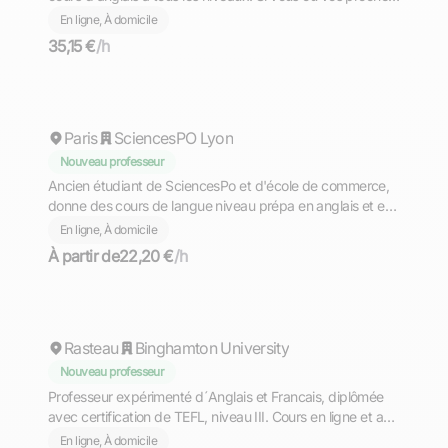
souhaitez améliorer vos conversations en anglais au sein
En ligne, À domicile
d'emploi, n'hésitez pas à me contacter.
35,15 €
/h
Theo
Paris
SciencesPO Lyon
Nouveau professeur
Ancien étudiant de SciencesPo et d'école de commerce,
donne des cours de langue niveau prépa en anglais et en
italien ou de toute matière jusqu'en terminale. En présentiel
En ligne, À domicile
sur Paris ou en ligne.
À partir de
22,20 €
/h
Nicole
Rasteau
Binghamton University
Nouveau professeur
Professeur expérimenté d´Anglais et Francais, diplômée
avec certification de TEFL, niveau III. Cours en ligne et au
domiciles
En ligne, À domicile