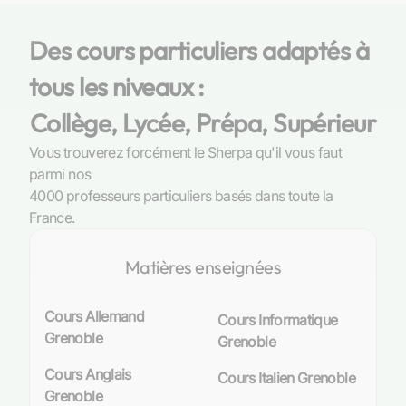
Universités et écoles de langues à Grenoble
Des cours particuliers adaptés à
Grenoble
, ville universitaire par excellence,
regorge d’institutions académiques offrant un
tous les niveaux :
enseignement linguistique de premier ordre.
Collège, Lycée, Prépa, Supérieur
Avec ses universités réputées et ses écoles de
langues spécialisées, la ville se dresse comme
Vous trouverez forcément le Sherpa qu'il vous faut
un bastion de l’apprentissage des langues en
parmi nos
France. Les étudiants peuvent y trouver une
4000 professeurs particuliers basés dans toute la
multitude de programmes adaptés à leurs
France.
ambitions, qu’il s’agisse d’acquérir des
compétences pour une carrière internationale
Matières enseignées
ou simplement pour le plaisir d’apprendre une
nouvelle langue.
Cours Allemand
Cours Informatique
Les opportunités sont vastes : cursus
Grenoble
Grenoble
universitaires complets, certifications en
langues étrangères, ateliers de conversation ou
Cours Anglais
Cours Italien Grenoble
encore séjours linguistiques organisés par les
Grenoble