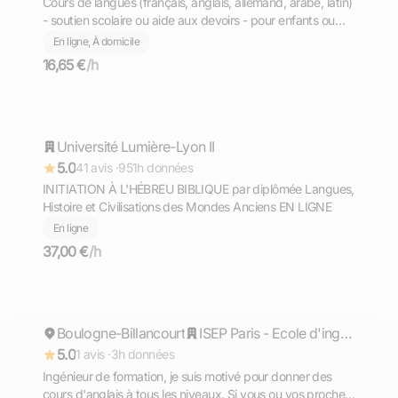
Cours de langues (français, anglais, allemand, arabe, latin)
- soutien scolaire ou aide aux devoirs - pour enfants ou
adultes
En ligne, À domicile
16,65 €
/h
Anne
Université Lumière-Lyon II
Répond rapidement
5.0
41 avis ·
951h données
INITIATION À L'HÉBREU BIBLIQUE par diplômée Langues,
Histoire et Civilisations des Mondes Anciens EN LIGNE
En ligne
37,00 €
/h
Reva
Boulogne-Billancourt
Répond rapidement
ISEP Paris - Ecole d'ingénieurs du numérique
5.0
1 avis ·
3h données
Ingénieur de formation, je suis motivé pour donner des
cours d'anglais à tous les niveaux. Si vous ou vos proches