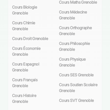
Cours Maths Grenoble
facultés. Ces structures pédagogiques
Cours Biologie
permettent aux apprenants de tous niveaux de
Cours Médecine
Grenoble
plonger dans l’univers des idiomes avec des
Grenoble
méthodes éprouvées et innovantes.
Cours Chimie
Cours Orthographe
Grenoble
Multiculturalisme et besoin en langues
Grenoble
étrangères
Cours Droit Grenoble
Cours Philosophie
Grenoble est également un carrefour culturel où
Cours Économie
Grenoble
se mêlent étudiants internationaux,
Grenoble
Cours Physique
professionnels expatriés et touristes du monde
Cours Espagnol
Grenoble
entier. Cette diversité culturelle crée un
Grenoble
environnement propice à l’échange linguistique
Cours SES Grenoble
quotidien et souligne le besoin croissant de
Cours Français
maîtriser plusieurs langues. Que ce soit pour
Cours Soutien Scolaire
Grenoble
nouer des relations professionnelles avec des
Grenoble
partenaires étrangers ou pour s’enrichir
Cours Histoire
Cours SVT Grenoble
personnellement au contact d’autres cultures, la
Grenoble
compétence linguistique est aujourd’hui