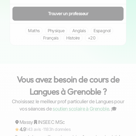
Trouver un professeur
Maths
Physique
Anglais
Espagnol
Français
Histoire
+20
Vous avez besoin de cours de
Langues à Grenoble ?
Choisissez le meilleur prof particulier de Langues pour
Anouar
vos séances de
soutien scolaire à Grenoble
. ‍🎓
Massy
Répond rapidement
INSEEC MSc
4.9
143 avis ·
1183h données