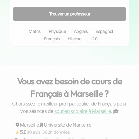
Trouver un professeur
Maths
Physique
Anglais
Espagnol
Français
Histoire
+20
Vous avez besoin de cours de
Français à Marseille ?
Choisissez le meilleur prof particulier de Français pour
Anne
vos séances de
soutien scolaire à Marseille
. ‍🎓
Marseille
Répond rapidement
Université de Nanterre
5.0
30 avis ·
382h données