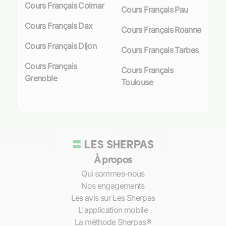
lacunes spécifiques et renforcer les
Cours Français Colmar
Cours Français Pau
compétences linguistiques.
Cours Français Dax
Cours Français Roanne
Approche individualisée pour chaque
élève.
Cours Français Dijon
Cours Français Tarbes
Sélection rigoureuse du matériel
Cours Français
pédagogique adapté au profil
Cours Français
Grenoble
d’apprentissage.
Toulouse
Accent sur la culture et la civilisation
française pour enrichir le parcours
éducatif.
Flexibilité et adaptation aux besoins spécifiques
À propos
Dans un monde où l’emploi du temps est
Qui sommes-nous
souvent chargé, la
flexibilité
des cours
Nos engagements
particuliers est un avantage non négligeable. À
Les avis sur Les Sherpas
Marseille, que vous optiez pour des séances en
L'application mobile
présentiel ou en ligne, nos enseignants
La méthode Sherpas®
s’adaptent à votre rythme de vie. Cette