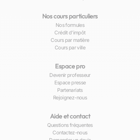
souplesse permet d’intégrer facilement le
soutien scolaire dans votre quotidien sans
Nos cours particuliers
perturber vos autres activités. De plus, cette
Nos formules
adaptabilité se manifeste aussi dans le contenu
Crédit d'impôt
même des cours : qu’il s’agisse de préparer un
Cours par matière
examen spécifique ou d’améliorer ses
Cours par ville
compétences rédactionnelles, nos professeurs
sont prêts à répondre à toutes vos attentes.
Espace pro
Cours disponibles en présentiel ou via
Devenir professeur
plateformes numériques.
Espace presse
Possibilités d’apprentissage étendues :
Partenariats
français académique, professionnel ou
Rejoignez-nous
thématique (médical, diplomatique...).
Soutien ponctuel ou suivi continu tout au
Aide et contact
long de l’année scolaire.
Questions fréquentes
Nos cours particuliers offrent ainsi une
Contactez-nous
approche complète
qui va bien au-delà du