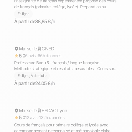
Enseignante de français expérimentée propose des cours
de français (primaire, collège, lycée). Préparation au
brevet et au bac français.
En ligne
À partir de
38,85 €
/h
Ornella
Marseille
Répond rapidement
CNED
5.0
6 avis ·
66h données
Professeure Bac +5 - français / langue française -
Méthode stratégique et résultats mesurables - Cours sur
Marseille et en ligne
En ligne, À domicile
À partir de
24,05 €
/h
Melissa
Marseille
Répond rapidement
ESDAC Lyon
5.0
12 avis ·
132h données
Cours de français pour primaire collège et lycée avec
accompagnement personnalisé et méthodologie claire