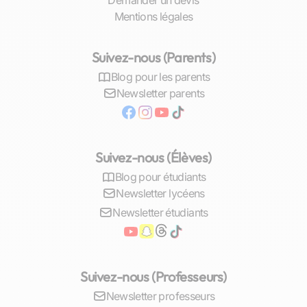
Demander un devis
simple apprentissage linguistique ; ils
Mentions légales
constituent une véritable passerelle vers
l’excellence académique et professionnelle pour
Suivez-nous (Parents)
tous les Marseillais désireux d’accroître leur
maîtrise du français.
Blog pour les parents
Newsletter parents
Comment trouver des cours particuliers
de français à Marseille
Suivez-nous (Élèves)
Les plateformes en ligne et les annonces locales
Blog pour étudiants
La quête du
professeur idéal
pour des cours
Newsletter lycéens
particuliers de français à Marseille devient aisée
Newsletter étudiants
grâce aux ressources numériques et
communautaires. Les plateformes en ligne,
telles que la nôtre, offrent une interface intuitive
où il est aisé de comparer les profils
Suivez-nous (Professeurs)
d’enseignants, leurs méthodes pédagogiques et
Newsletter professeurs
leurs tarifs. Vous pouvez consulter les avis