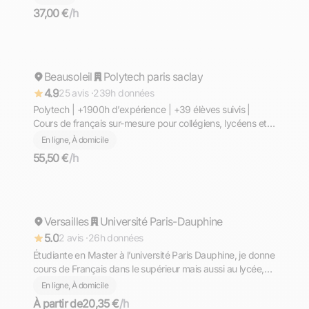
37,00 €
/h
Youness
Beausoleil
Répond rapidement
Polytech paris saclay
4.9
25 avis ·
239h données
Polytech | +1900h d’expérience | +39 élèves suivis |
Cours de français sur-mesure pour collégiens, lycéens et
élèves de première : bases solides, méthode efficace,
En ligne, À domicile
progrès rapides et suivi régulier.
55,50 €
/h
Chloé
Versailles
Répond rapidement
Université Paris-Dauphine
5.0
2 avis ·
26h données
Étudiante en Master à l’université Paris Dauphine, je donne
cours de Français dans le supérieur mais aussi au lycée,
collège et primaire.
En ligne, À domicile
À partir de
20,35 €
/h