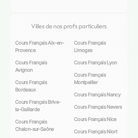
efficacement aux besoins spécifiques de
chaque élève.
Villes de nos profs particuliers
Les avantages des cours particuliers de
français
Cours Français Aix-en-
Cours Français
Provence
Limoges
Personnalisation de l’enseignement
Cours Français
Cours Français Lyon
Lorsque l’on évoque les bénéfices des cours
Avignon
particuliers de français à Marseille, la
Cours Français
personnalisation
de l’enseignement s’impose
Cours Français
Montpellier
comme une évidence. Chaque apprenant est
Bordeaux
unique, avec ses propres forces et défis à
Cours Français Nancy
relever. Les professeurs particuliers, conscients
Cours Français Brive-
Cours Français Nevers
de cette singularité, proposent donc un
la-Gaillarde
accompagnement
sur mesure
, ajusté aux
Cours Français Nice
Cours Français
besoins individuels. Ils mettent en œuvre des
Chalon-sur-Saône
stratégies pédagogiques variées pour cibler les
Cours Français Niort