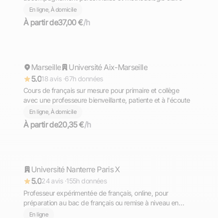
En ligne, À domicile
À partir de
37,00 €
/h
Carla
Marseille
Répond rapidement
Université Aix-Marseille
5.0
18 avis ·
67h données
Cours de français sur mesure pour primaire et collège
avec une professeure bienveillante, patiente et à l'écoute
En ligne, À domicile
À partir de
20,35 €
/h
Anne
Université Nanterre Paris X
Répond rapidement
5.0
24 avis ·
155h données
Professeur expérimentée de français, online, pour
préparation au bac de français ou remise à niveau en
grammaire, orthographe et conjugaison.
En ligne