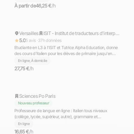
À partir de
46,25 €
/h
Lise
Versailles
Répond rapidement
ISIT - Institut de traducteurs d'interprètes et de relations internationales
5.0
5 avis ·
37h données
Etudiante en L3 à l'ISIT et Tutrice Alpha Education, donne
des cours d'italien pour les élèves de primaire jusqu'en
études supèrieures. N'hésitez pas à me contacter en cas
En ligne, À domicile
de demande particulière, je serai ravie d'y répondre.
27,75 €
/h
Deva
Sciences Po Paris
Nouveau professeur
Professeure de langue en ligne : Italien tous niveaux
(collège, lycée, supérieur, autre), grammaire et
conversation
En ligne
16,65 €
/h