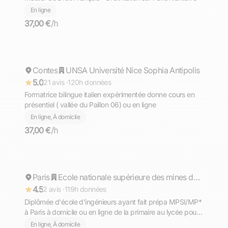
En ligne
37,00 €
/h
Cathy
Contes
Répond rapidement
UNSA Université Nice Sophia Antipolis
5.0
21 avis ·
120h données
Formatrice bilingue italien expérimentée donne cours en
présentiel ( vallée du Paillon 06) ou en ligne
En ligne, À domicile
37,00 €
/h
Helene
Paris
Répond rapidement
Ecole nationale supérieure des mines de Saint-Etienne - site de Gardanne
4.5
2 avis ·
119h données
Diplômée d'école d'ingénieurs ayant fait prépa MPSI/MP*
à Paris à domicile ou en ligne de la primaire au lycée pour
cours d'italien
En ligne, À domicile