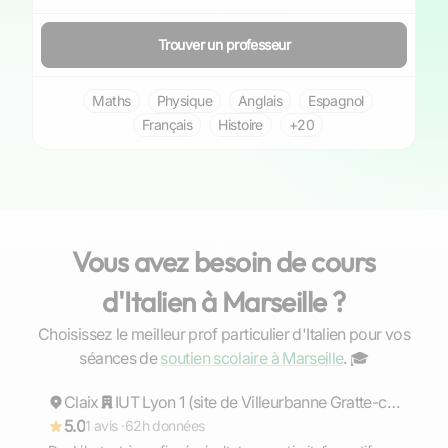
Trouver un professeur
Maths
Physique
Anglais
Espagnol
Français
Histoire
+20
Vous avez besoin de cours
d'Italien à Marseille ?
Choisissez le meilleur prof particulier d'Italien pour vos
Matteo
séances de
soutien scolaire à Marseille
. ‍🎓
Claix
Répond rapidement
IUT Lyon 1 (site de Villeurbanne Gratte-ciel)
5.0
1 avis ·
62h données