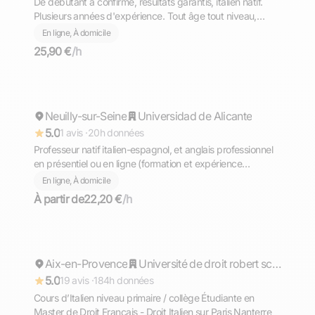
De débutant à confirmé, résultats garantis, italien natif.
Plusieurs années d'expérience. Tout âge tout niveau,
diplômé du Bac avec Option Internationale Italien,
En ligne, À domicile
l'équivalent de la Maturità (bac italien)
25,90 €
/h
Daniele Vittorio
Neuilly-sur-Seine
Répond rapidement
Universidad de Alicante
5.0
1 avis ·
20h données
Professeur natif italien-espagnol, et anglais professionnel
en présentiel ou en ligne (formation et expérience
internationale en business)
En ligne, À domicile
À partir de
22,20 €
/h
Coralie
Aix-en-Provence
Répond rapidement
Université de droit robert schuman aix en provence
5.0
19 avis ·
184h données
Cours d’Italien niveau primaire / collège Étudiante en
Master de Droit Français - Droit Italien sur Paris Nanterre