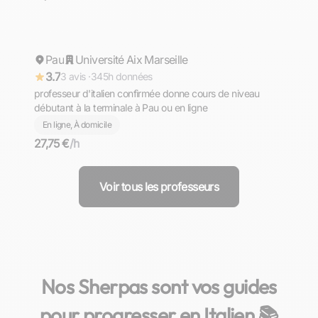
Marie-Noëlle
Pau
Répond rapidement
Université Aix Marseille
3.7
3 avis ·
345h données
professeur d'italien confirmée donne cours de niveau
débutant à la terminale à Pau ou en ligne
En ligne, À domicile
27,75 €
/h
Voir tous les professeurs
Nos Sherpas sont vos guides
pour progresser en Italien 📚