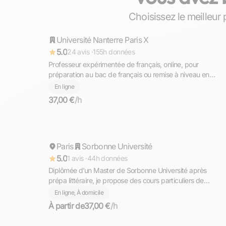
Anne
Choisissez le meilleur 
Université Nanterre Paris X
Répond rapidement
5.0
24 avis ·
155h données
Professeur expérimentée de français, online, pour
préparation au bac de français ou remise à niveau en
grammaire, orthographe et conjugaison.
En ligne
37,00 €
/h
Solenne
Paris
Répond rapidement
Sorbonne Université
5.0
1 avis ·
44h données
Diplômée d’un Master de Sorbonne Université après
prépa littéraire, je propose des cours particuliers de
français et de lettres à Paris et en ligne : remise à niveau,
En ligne, À domicile
préparation au bac de français, concours et
À partir de
37,00 €
/h
accompagnement dans le supérieur.
Virginie