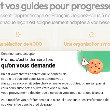
 vos guides pour progress
issent l'apprentissage en Français. Joignez-vous à n
chaque leçon est soigneusement adaptée à vos beso
e sélection de 4000
Une organisation simpl
rofesseurs qualifiés
faite pour vous
orez notre vaste réseau du
Profitez d'une organisation f
s qualifiés à Tarbes, prêts à
efficace, conçue spécialem
uider en Français à travers
vous permettre de vous foc
urs personnalisés pour tous
entièrement sur votre prog
veaux : collège, lycée, prépa,
en Français. Au choix, des
université.
près de chez vous ou en l