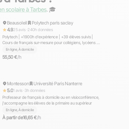
Youness
en scolaire à Tarbes
. ‍🎓
Beausoleil
Répond rapidement
Polytech paris saclay
4.9
25 avis ·
240h données
Polytech | +1900h d’expérience | +39 élèves suivis |
Cours de français sur-mesure pour collégiens, lycéens et
élèves de première : bases solides, méthode efficace,
En ligne, À domicile
progrès rapides et suivi régulier.
55,50 €
/h
Myriam
Montesson
Répond rapidement
Université Paris Nanterre
5.0
1 avis ·
3h données
Professeur de français à domicile ou en visioconférence,
j'accompagne les élèves de la primaire au supérieur
En ligne, À domicile
À partir de
16,65 €
/h