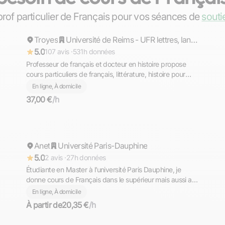
Pierre
prof particulier de Français pour vos séances de
souti
Troyes
Répond rapidement
Université de Reims - UFR lettres, langues et sciences humaines
5.0
107 avis ·
531h données
Professeur de français et docteur en histoire propose
cours particuliers de français, littérature, histoire pour
tous niveaux à domicile à Troyes ou en ligne
En ligne, À domicile
37,00 €
/h
Chloé
Anet
Répond rapidement
Université Paris-Dauphine
5.0
2 avis ·
27h données
Étudiante en Master à l’université Paris Dauphine, je
donne cours de Français dans le supérieur mais aussi au
lycée, collège et primaire.
En ligne, À domicile
À partir de
20,35 €
/h
Fabian