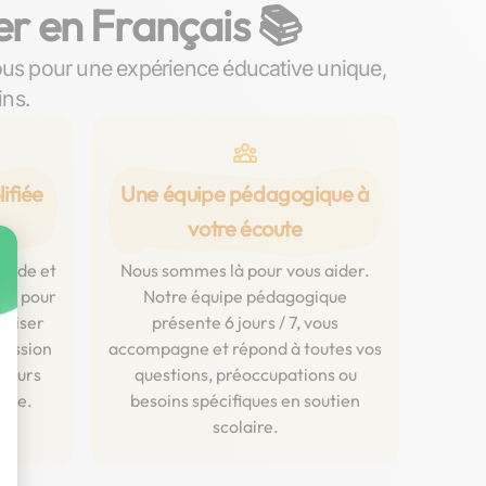
er en Français 📚
ous pour une expérience éducative unique,
ins.
ifiée
Une équipe pédagogique à
votre écoute
luide et
Nous sommes là pour vous aider.
ent pour
Notre équipe pédagogique
aliser
présente 6 jours / 7, vous
ression
accompagne et répond à toutes vos
 cours
questions, préoccupations ou
igne.
besoins spécifiques en soutien
scolaire.