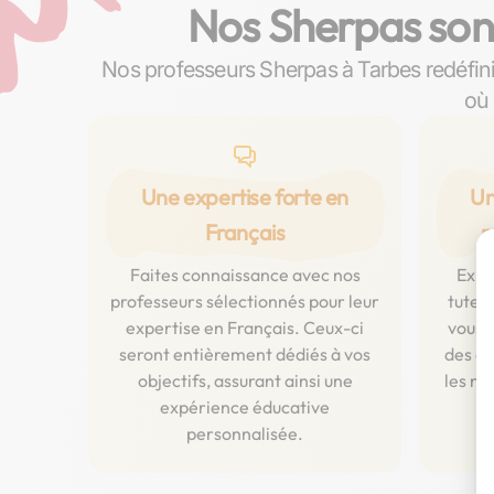
Nos Sherpas sont
Nos professeurs Sherpas à Tarbes redéfin
où 
Une expertise forte en
Un
Français
p
Faites connaissance avec nos
Expl
professeurs sélectionnés pour leur
tuteur
expertise en Français. Ceux-ci
vous g
seront entièrement dédiés à vos
des co
objectifs, assurant ainsi une
les ni
expérience éducative
personnalisée.