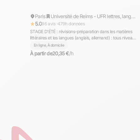
Paris
Répond rapidement
Université de Reims - UFR lettres, langues et sciences humaines
5.0
86 avis ·
479h données
STAGE D'ÉTÉ : révisions-préparation dans les matières
littéraires et les langues (anglais, allemand) : tous niveaux
/ PARIS en présentiel ou en ligne
En ligne, À domicile
À partir de
20,35 €
/h