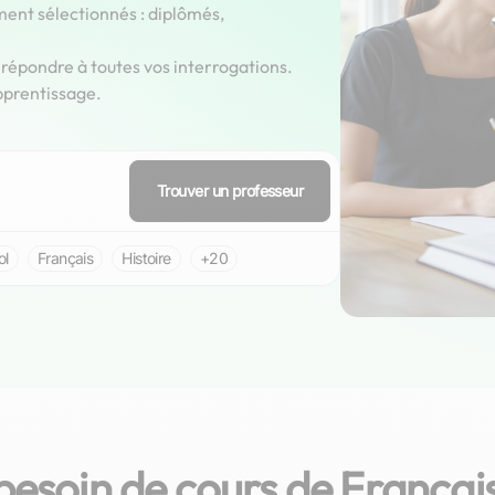
ment sélectionnés : diplômés,
épondre à toutes vos interrogations.
pprentissage.
Trouver un professeur
ol
Français
Histoire
+20
besoin de cours de Français