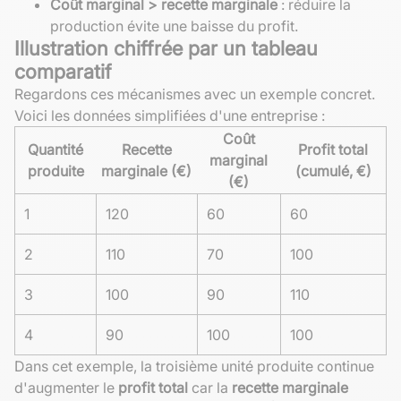
Coût marginal > recette marginale
: réduire la
production évite une baisse du profit.
Illustration chiffrée par un tableau
comparatif
Regardons ces mécanismes avec un exemple concret.
Voici les données simplifiées d'une entreprise :
Coût
Quantité
Recette
Profit total
marginal
produite
marginale (€)
(cumulé, €)
(€)
1
120
60
60
2
110
70
100
3
100
90
110
4
90
100
100
Dans cet exemple, la troisième unité produite continue
d'augmenter le
profit total
car la
recette marginale