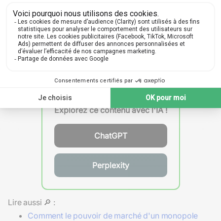
Négliger l'effet du prix sur la
recette marginale
,
surtout en situation de concurrence
Face aux changements de prix, de technologies ou de
contraintes énergétiques, comment pensez-vous que
les entreprises adapteront demain leurs stratégies de
production pour maintenir ou augmenter leur
profit
maximal
?
Explorez ce contenu avec l'IA !
ChatGPT
Perplexity
Lire aussi 🔎 :
Comment le pouvoir de marché d'un monopole