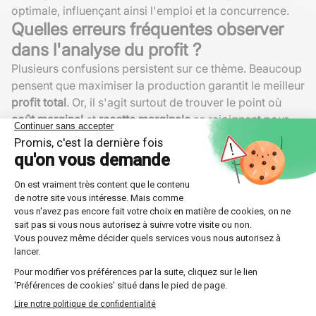
optimale, influençant ainsi l'emploi et la concurrence.
Quelles erreurs fréquentes observer
dans l'analyse du profit ?
Plusieurs confusions persistent sur ce thème. Beaucoup
pensent que maximiser la production garantit le meilleur
profit total
. Or, il s'agit surtout de trouver le point où
coût marginal
et
recette marginale
se rejoignent pour
atteindre le
profit maximal
.
D'autres oublient l'impact du contexte concurrentiel sur
la
recette marginale
. Sur un marché très compétitif, la
recette marginale
diminue vite avec l'augmentation de
la production. Enfin, comparer le
coût moyen
à la
recette marginale
ne permet pas de piloter efficacement
la production : seul le
coût marginal
importe.
Confondre
maximisation du profit
et
quantité
produite maximale
Sous-estimer la variabilité du
coût marginal
selon
le contexte technologique ou énergétique