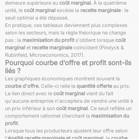
demeure supérieure au
coût marginal
. À la quatrième
unité, le
coût marginal
excède la
recette marginale
: le
seuil optimal a été dépassé.
En pratique, ces tableaux deviennent plus complexes
selon les secteurs, mais la règle théorique ne change
pas : la
maximisation du profit
s'obtient lorsque
coût
marginal
et
recette marginale
coïncident (Pindyck &
Rubinfeld, Microeconomics, 2017).
Pourquoi courbe d'offre et profit sont-ils
liés ?
Les graphiques économiques montrent souvent la
courbe d'offre
. Celle-ci relie la
quantité offerte
au prix.
Le lien direct avec le
coût marginal
vient du fait
qu'aucune entreprise n'acceptera de vendre une unité à
un prix inférieur à son
coût marginal
. Ce seuil reflète un
comportement rationnel cherchant la
maximisation du
profit
.
Lorsque tous les producteurs ajustent leur offre selon
l'
égalité recette marginale et coût marginal
, la
courbe