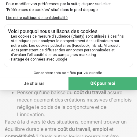
Aides sectorielles
lors de chocs extérieurs (crise
sanitaire, transition écologique)
Incitations à l'embauche
de profils fragiles
Erreurs fréquentes concernant le coût
du travail
Pensiez-vous que le
coût du travail
correspond
uniquement au salaire reçu par le salarié ? Il inclut
aussi les
cotisations sociales
versées par
l'employeur.
Confondre
coût du travail élevé
et manque
automatique de
compétitivité
: la
productivité
et la
qualité jouent souvent un rôle décisif.
Penser qu'une baisse du
coût du travail
assure
mécaniquement des créations massives d'emplois
néglige le poids de la conjoncture et de
l'innovation.
Face à la diversité des situations, comment trouver un
équilibre durable entre
coût du travail
,
emploi
et
compétitivité
? Quels autres leviers pourraient être