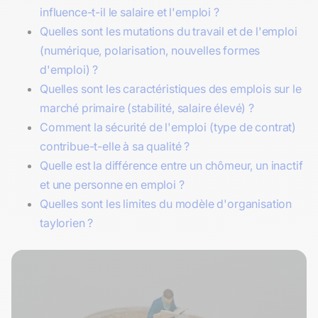
influence-t-il le salaire et l'emploi ?
Quelles sont les mutations du travail et de l'emploi
(numérique, polarisation, nouvelles formes
d'emploi) ?
Quelles sont les caractéristiques des emplois sur le
marché primaire (stabilité, salaire élevé) ?
Comment la sécurité de l'emploi (type de contrat)
contribue-t-elle à sa qualité ?
Quelle est la différence entre un chômeur, un inactif
et une personne en emploi ?
Quelles sont les limites du modèle d'organisation
taylorien ?