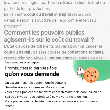
low cost privilégient parfois la
délocalisation
de tout ou
partie de leur production.
Le lien entre
coût du travail
et
emploi
reste donc
variable selon la structure de l'économie et le tissu
productif.
Comment les pouvoirs publics
agissent-ils sur le coût du travail ?
L'État dispose de différents moyens pour influencer le
coût du travail
: baisses ciblées de
cotisations sociales
,
crédits d'impôt, aides à l'
embauche
des jeunes ou des
demandeurs d'emploi longue durée, etc.
Depuis 2013, le Crédit d'impôt pour la compétitivité et
l'emploi (CICE) a représenté jusqu'à
20 milliards
d'euros
de baisse annuelle du coût du travail. Ce
dispositif a été remplacé par une réduction pérenne des
cotisations patronales depuis 2019 (
Le Point, 2018
).
Baisse du coût du travail non qualifié
pour lutter
contre le chômage