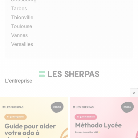
Tarbes
Thionville
Toulouse
Vannes
Versailles
L'entreprise
Qui sommes-nous
×
Avis Sherpas
Média Parents
Mentions légales
/
CGU
Besoin d'aide ?