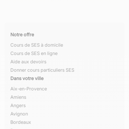
étendu
qualité de la main-d'œuvre
, les infrastructures ou la
Cotisations
Pays d'Europe centrale ou orientale :
salaires faibles
,
Salarié
400 €
stabilité politique comptent autant.
salariales
faible protection sociale
Cotisations
Poids dans la localisation (%)
Employeur
600 €
patronales
Facteur
- enquête France Stratégie
Notre offre
2022
Total coût du
Cours de SES à domicile
Employeur
2 500 €
travail
Coût du travail
37
Cours de SES en ligne
Qualité des
Aide aux devoirs
compétences
46
Donner cours particuliers SES
locales
Dans votre ville
Fiscalité
Aix-en-Provence
23
générale
Amiens
Angers
Avignon
Bordeaux