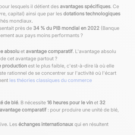
our lesquels il détient des
avantages spécifiques
. Ce
e, capital) ainsi que par les
dotations technologiques
chés mondiaux.
sentait près de
34 % du PIB mondial en 2022
(Banque
alement aux pays moins performants ?
e absolu
et
avantage comparatif
. L'avantage absolu
 de cet avantage partout ?
de production
est le plus faible, c'est-à-dire là où elle
e rationnel de se concentrer sur l'activité où l'écart
ement
les théories classiques du commerce
é de blé
. B nécessite
16 heures pour le vin
et
32
avantage comparatif
: pour produire une unité de blé,
tive. Les
échanges internationaux
qui en résultent