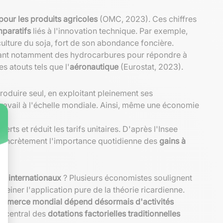
pour les produits agricoles
(OMC, 2023). Ces chiffres
paratifs
liés à l'innovation technique. Par exemple,
 culture du soja, fort de son abondance foncière.
rtant notamment des hydrocarbures pour répondre à
s atouts tels que l'
aéronautique
(Eurostat, 2023).
roduire seul, en exploitant pleinement ses
u travail à l'échelle mondiale. Ainsi, même une économie
ferts et réduit les tarifs unitaires. D'après l'Insee
re concrètement l'importance quotidienne des
gains à
s internationaux
? Plusieurs économistes soulignent
iner l'application pure de la théorie ricardienne.
mmerce mondial dépend désormais d'activités
e central des
dotations factorielles traditionnelles