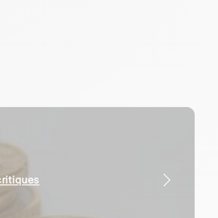
n invisible
ritiques