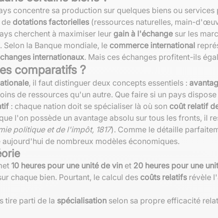
pays concentre sa production sur quelques biens ou services p
s de
dotations factorielles
(ressources naturelles, main-d'œuvr
 pays cherchent à maximiser leur
gain à l'échange
sur les mar
. Selon la Banque mondiale, le
commerce international
repré
changes internationaux
. Mais ces échanges profitent-ils ég
es comparatifs ?
nationale
, il faut distinguer deux concepts essentiels :
avantag
moins de ressources qu'un autre. Que faire si un pays dispose
tif
: chaque nation doit se spécialiser là où son
coût relatif 
ue l'on possède un avantage absolu sur tous les fronts, il rest
ie politique et de l'impôt, 1817
). Comme le détaille parfait
re aujourd'hui de nombreux modèles économiques.
éorie
 met
10 heures pour une unité de vin
et
20 heures pour une unit
ur chaque bien. Pourtant, le calcul des
coûts relatifs
révèle l'
 tire parti de la
spécialisation
selon sa propre efficacité rela