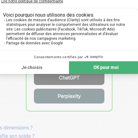
atif
: même sans avantage absolu, un pays profite de la spécia
et
technologiques
dans la structuration des échanges interna
ondent les
avantages comparatifs
, pas la performance brute.
itif : quels nouveaux facteurs pourraient demain transformer
Explorez ce contenu avec l'IA !
ChatGPT
Perplexity
es dimensions ?
ifie son solde ?