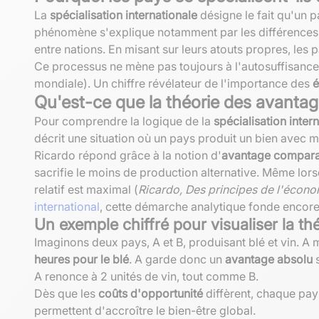
La
spécialisation internationale
désigne le fait qu'un 
phénomène s'explique notamment par les différence
entre nations. En misant sur leurs atouts propres, les
Ce processus ne mène pas toujours à l'autosuffisance
mondiale). Un chiffre révélateur de l'importance des
é
Qu'est-ce que la théorie des avantag
Pour comprendre la logique de la
spécialisation inter
décrit une situation où un pays produit un bien avec 
Ricardo répond grâce à la notion d'
avantage compara
sacrifie le moins de production alternative. Même lorsq
relatif est maximal (
Ricardo, Des principes de l'économ
international
, cette démarche analytique fonde enco
Un exemple chiffré pour visualiser la th
Imaginons deux pays, A et B, produisant blé et vin. A
heures pour le blé
. A garde donc un
avantage absolu
s
A renonce à 2 unités de vin, tout comme B.
Dès que les
coûts d'opportunité
diffèrent, chaque pays
permettent d'accroître le bien-être global.