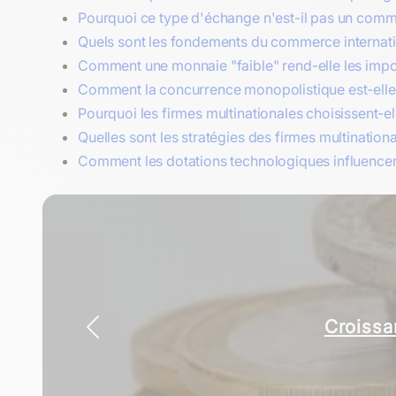
Pourquoi ce type d'échange n'est-il pas un comm
Quels sont les fondements du commerce internation
Comment une monnaie "faible" rend-elle les impo
Comment la concurrence monopolistique est-elle li
Pourquoi les firmes multinationales choisissent-ell
Quelles sont les stratégies des firmes multination
Comment les dotations technologiques influencent
Adam Smith
Croissa