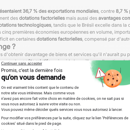
résentaient 36,7 % des exportations mondiales
, contre
8,7 % 
ment des
dotations factorielles
mais aussi des
avantages com
otations technologiques
, tandis que le Brésil excelle dans la
i les cinq premières économies européennes en volume, impo
ficit en certaines
dotations factorielles
, compensé par d'autre
nge ?
d'obtenir davantage de biens et services qu'il n'aurait pu p
férence des
coûts relatifs
, qui guide la meilleure allocation d
rofits de la
spécialisation internationale
.
 issue du
commerce international
élargit la variété des biens of
ièrement des biens manufacturés étrangers
, ce qui illust
 Ricardo
jours autant d'
inégalités
malgré la multiplication des
échange
onales ou encore la montée en gamme technologique peuvent fre
ndiales
complexifie également la donne. Près de
70 % du co
dded, 2023). Cette évolution remet parfois en question le rôl