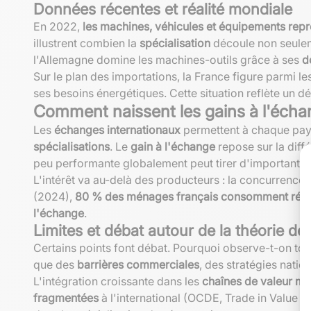
Données récentes et réalité mondiale
En 2022,
les machines, véhicules et équipements rep
illustrent combien la
spécialisation
découle non seule
l'Allemagne domine les machines-outils grâce à ses
d
Sur le plan des importations, la France figure parm
ses besoins énergétiques. Cette situation reflète un dé
Comment naissent les gains à l'écha
Les
échanges internationaux
permettent à chaque pays 
spécialisations
. Le
gain à l'échange
repose sur la dif
peu performante globalement peut tirer d'importants p
L'intérêt va au-delà des producteurs : la concurrence
(2024),
80 % des ménages français consomment régul
l'échange
.
Limites et débat autour de la théorie de
Certains points font débat. Pourquoi observe-t-on tou
que des
barrières commerciales
, des stratégies nati
L'intégration croissante dans les
chaînes de valeur mo
fragmentées
à l'international (OCDE, Trade in Value A