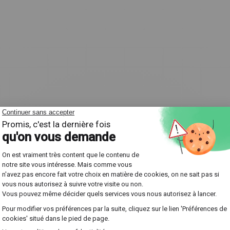
a radio aux rayons gamma
ue de fréquences et longueurs d'onde. Il commence avec 
us haute fréquence comme les
rayons X
et les
rayons gamma
.
le, les ondes radio sont largement utilisées pour les transm
e peut être divisé en plusieurs segments :