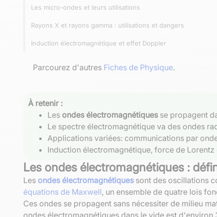
Les micro-ondes et leurs utilisations
Rayons X et rayons gamma : utilisations et dangers
Induction électromagnétique et effet Doppler
Parcourez d'autres
Fiches de Physique
.
À retenir :
Les
ondes électromagnétiques
se propagent dan
Le spectre électromagnétique va des ondes ra
Applications variées: communications par ondes
Induction électromagnétique, force de Lorentz
Les ondes électromagnétiques : défini
Les
ondes électromagnétiques
sont des oscillations c
équations de Maxwell
, un ensemble de quatre lois fon
Ces ondes se propagent sans nécessiter de milieu maté
ondes électromagnétiques dans le vide est d'environ 300