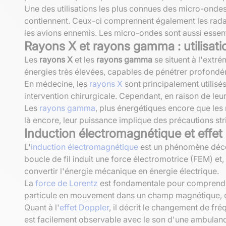
Une des utilisations les plus connues des micro-ondes 
contiennent. Ceux-ci comprennent également les radars
les avions ennemis. Les micro-ondes sont aussi essenti
Rayons X et rayons gamma : utilisati
Les
rayons X
et les
rayons gamma
se situent à l'extr
énergies très élevées, capables de pénétrer profondé
En médecine, les
rayons X
sont principalement utilisés
intervention chirurgicale. Cependant, en raison de leu
Les
rayons gamma
, plus énergétiques encore que les
là encore, leur puissance implique des précautions stri
Induction électromagnétique et effet
L'
induction électromagnétique
est un phénomène décou
boucle de fil induit une force électromotrice (FEM) e
convertir l'énergie mécanique en énergie électrique.
La
force de Lorentz
est fondamentale pour comprendre
particule en mouvement dans un champ magnétique, et 
Quant à l'
effet Doppler
, il décrit le changement de fr
est facilement observable avec le son d'une ambulanc