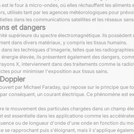
est le four à micro-ondes, où elles réchauffent les aliments e
, utilisés tant par les agences météorologiques pour prévoir
elles dans les communications satellites et les réseaux sans f
ons et dangers
émité supérieure du spectre électromagnétique. Ils possèdent
ment dans divers matériaux, y compris les tissus humains.
 dans les techniques d'imagerie, telles que les radiographies
r énergie élevée, ils présentent également des dangers, comme
 rayons X, interviennent dans des traitements comme la radiot
ctes pour minimiser l'exposition aux tissus sains.
 Doppler
vert par Michael Faraday, qui repose sur le principe que t
t, par conséquent, un courant électrique. Ce phénomène est e
 le mouvement des particules chargées dans un champ électr
est essentielle dans les applications comme les accélérateu
équence ou de longueur d'onde d'une onde en fonction du mou
e se rapprochant puis s'éloignant, mais il s'applique égal