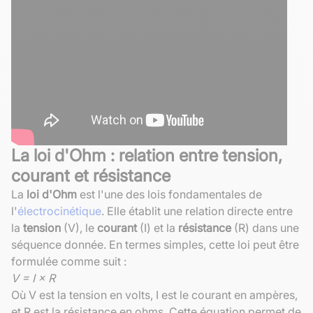
La loi d'Ohm : relation entre tension,
courant et résistance
La
loi d'Ohm
est l'une des lois fondamentales de
l'
électrocinétique
. Elle établit une relation directe entre
la
tension
(V), le
courant
(I) et la
résistance
(R) dans une
séquence donnée. En termes simples, cette loi peut être
formulée comme suit :
V = I × R
Où V est la tension en volts, I est le courant en ampères,
et R est la résistance en ohms. Cette équation permet de