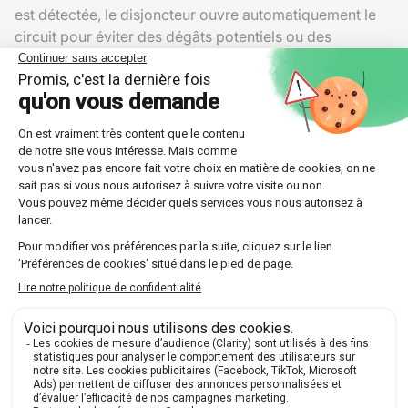
est détectée, le disjoncteur ouvre automatiquement le
circuit pour éviter des dégâts potentiels ou des
incendies.
Interrupteurs différentiels
Les
interrupteurs différentiels
ajoutent une couche
supplémentaire de sécurité en détectant les différences
de courant entre le fil neutre et le fil phase. Si une
différence est détectée, l'interrupteur différentiel coupe
immédiatement le courant. Cela est particulièrement
important pour la prévention des électrocutions.
Le pont de Wheatstone : mesurer la
résistance
Le
pont de Wheatstone
est un dispositif utilisé pour
mesurer précisément la valeur d'une résistance
inconnue. Il se compose de quatre résistances
disposées en forme de losange avec une source de
tension appliquée entre deux coins opposés.
En ajustant les valeurs des trois résistances connues