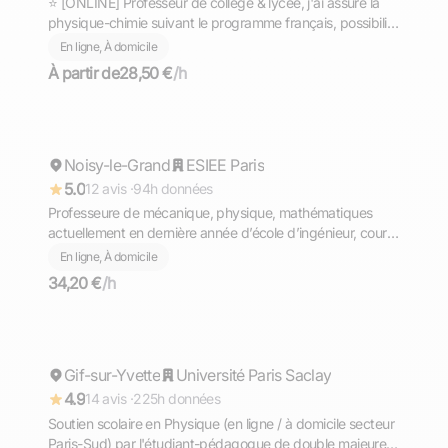
⭐ [ONLINE] Professeur de collège & lycée, j'ai assuré la
physique-chimie suivant le programme français, possibilité
d'aborder d'autres matières.
En ligne, À domicile
À partir de
28,50 €
/h
Chloe
Noisy-le-Grand
Répond rapidement
ESIEE Paris
5.0
12 avis ·
94h données
Professeure de mécanique, physique, mathématiques
actuellement en dernière année d’école d’ingénieur, cours
en ligne
En ligne, À domicile
34,20 €
/h
Alexis
Gif-sur-Yvette
Répond rapidement
Université Paris Saclay
4.9
14 avis ·
225h données
Soutien scolaire en Physique (en ligne / à domicile secteur
Paris-Sud) par l'étudiant-pédagogue de double majeure