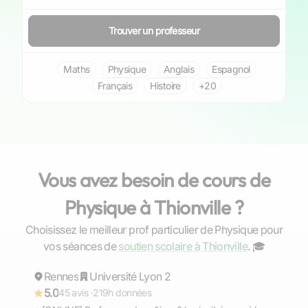
Trouver un professeur
Maths
Physique
Anglais
Espagnol
Français
Histoire
+20
Vous avez besoin de cours de
Physique à Thionville ?
Choisissez le meilleur prof particulier de Physique pour
Gaël
vos séances de
soutien scolaire à Thionville
. ‍🎓
Rennes
Répond rapidement
Université Lyon 2
5.0
45 avis ·
219h données