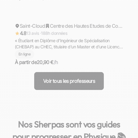
Dylan
Saint-Cloud
Répond rapidement
Centre des Hautes Etudes de Construction
4.8
13 avis ·
188h données
« Étudiant en Diplôme d’Ingénieur de Spécialisation
(CHEBAP) au CHEC, titulaire d’un Master et d’une Licence
en Physique, propose cours de Physique (niveau Lycée ,
En ligne
supérieur et Prépas) en Île-de-France »
À partir de
20,90 €
/h
Voir tous les professeurs
Nos Sherpas sont vos guides
pour progresser en Physique 📚