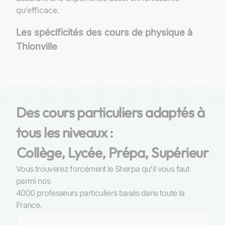
qu’efficace.
Les spécificités des cours de physique à
Thionville
Contexte éducatif thionvillois et importance de
la physique
À Thionville, ville marquée par une riche histoire
Des cours particuliers adaptés à
industrielle et aujourd’hui tournée vers
tous les niveaux :
l’innovation, la maîtrise des sciences physiques
est un atout indéniable. La
physique
, pilier
Collège, Lycée, Prépa, Supérieur
fondamental de l’éducation scientifique, ouvre
les portes de disciplines variées et d’horizons
Vous trouverez forcément le Sherpa qu'il vous faut
professionnels prometteurs. Les élèves
parmi nos
thionvillois s’initient dès le collège à cette
4000 professeurs particuliers basés dans toute la
science rigoureuse qui exige précision et
France.
raisonnement logique. Avec l’évolution