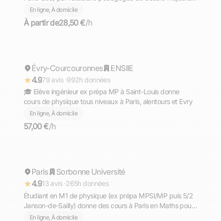
Mathématiques Informatique à l'Université Paris-Saclay
En ligne, À domicile
(ex-Blaise Pascalien)
À partir de
28,50 €
/h
Ewen
Évry-Courcouronnes
Répond rapidement
ENSIIE
4.9
79 avis ·
992h données
🎓 Elève ingénieur ex prépa MP à Saint-Louis donne
cours de physique tous niveaux à Paris, alentours et Evry
En ligne, À domicile
57,00 €
/h
Arthur
Paris
Répond rapidement
Sorbonne Université
4.9
13 avis ·
265h données
Étudiant en M1 de physique (ex prépa MPSI/MP puis 5/2
Janson-de-Sailly) donne des cours à Paris en Maths pour
tout niveau prépa MPSI
En ligne, À domicile