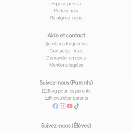
Communiquez ouvertement avec votre
Espace presse
enseignant
. N’hésitez pas à exprimer vos
Partenariats
difficultés ou vos interrogations ; cela
Rejoignez-nous
permettra d’ajuster la méthode
pédagogique si nécessaire.
Aide et contact
Ces conseils simples mais efficaces vous
Questions fréquentes
aideront à maximiser l’efficacité des cours
Contactez-nous
particuliers et à avancer sereinement vers la
Demander un devis
réussite scolaire en physique. Chez
Mentions légales
Sherpas.com, notre ambition est de fournir un
cadre propice à l’épanouissement académique
Suivez-nous (Parents)
de chaque élève thionvillois.
Blog pour les parents
L’impact des cours particuliers de
Newsletter parents
physique sur la réussite scolaire
Résultats observés chez les élèves thionvillois
Suivez-nous (Élèves)