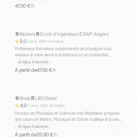
47,50 €
/h
Alain
Béziers
Répond rapidement
Ecole d'ingénieurs ESAIP Angers
5.0
3 avis ·
69h données
Professeur Formateur expérimenté de physique tous
niveaux à votre service à distance ou en présentiel
(Béziers)
En ligne, À domicile
À partir de
47,50 €
/h
Abdel Majid
Brest
Répond rapidement
UBO Brest
4.9
17 avis ·
98h données
Docteur en Physique et Sciences des Matériaux propose
des cours de Maths, Physique et Chimie (collège & lycée)
et de Physique (prépa, L1, L2) — en ligne ou en présentiel
En ligne, À domicile
à Brest
À partir de
20,90 €
/h