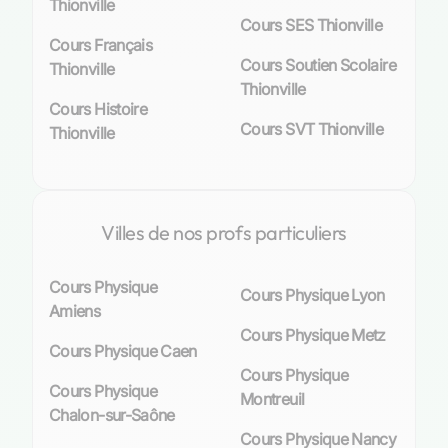
ces besoins variés, Thionville offre une palette
Thionville
Cours SES Thionville
d’enseignants spécialisés en physique-chimie
Cours Français
prêts à dispenser un accompagnement sur
Cours Soutien Scolaire
Thionville
mesure. Leur mission ? Transmettre passion et
Thionville
compréhension, tout en adaptant leur
Cours Histoire
pédagogie aux profils uniques de chaque élève.
Cours SVT Thionville
Thionville
Organisation des cours particuliers de
physique à Thionville
Villes de nos profs particuliers
Les différentes formules de cours particuliers
disponibles
Cours Physique
Cours Physique Lyon
Amiens
À Thionville, la flexibilité est le maître-mot en ce
Cours Physique Metz
qui concerne les cours particuliers de physique.
Cours Physique Caen
Nous savons que chaque élève a des besoins et
Cours Physique
des contraintes uniques ; c’est pourquoi nous
Cours Physique
Montreuil
offrons une gamme variée de formules
Chalon-sur-Saône
pédagogiques. Les élèves peuvent opter pour
Cours Physique Nancy