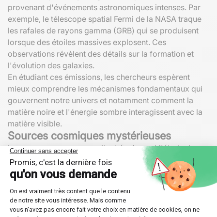
provenant d'événements astronomiques intenses. Par
exemple, le télescope spatial Fermi de la NASA traque
les rafales de rayons gamma (GRB) qui se produisent
lorsque des étoiles massives explosent. Ces
observations révèlent des détails sur la formation et
l'évolution des galaxies.
En étudiant ces émissions, les chercheurs espèrent
mieux comprendre les mécanismes fondamentaux qui
gouvernent notre univers et notamment comment la
matière noire et l'énergie sombre interagissent avec la
matière visible.
Sources cosmiques mystérieuses
Les rayons gamma permettent également l'étude des
sources galactiques gamma
. Ces objets célestes
intrigants produisent des flux élevés de protéines de
haute énergie qui défient souvent notre compréhension
actuelle de l'astrophysique. Investiguer ces sources
pourrait mener à des découvertes révolutionnaires sur