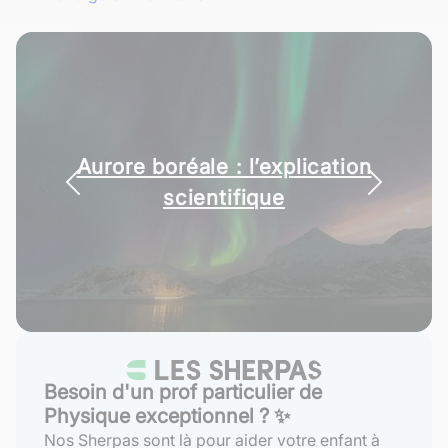
Aurore boréale : l’explication
Isotopes : ces éléments qui
remontent le temps
scientifique
Besoin d'un prof particulier de
Physique exceptionnel ? ✨
Nos Sherpas sont là pour aider votre enfant à