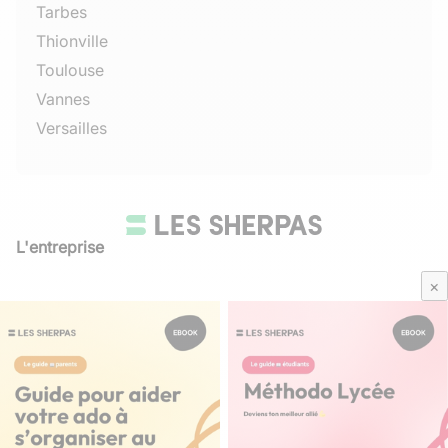
Tarbes
Thionville
Toulouse
Vannes
Versailles
L'entreprise
Qui sommes-nous
×
Avis Sherpas
Média Parents
Mentions légales
/
CGU
Besoin d'aide ?
Contactez-nous