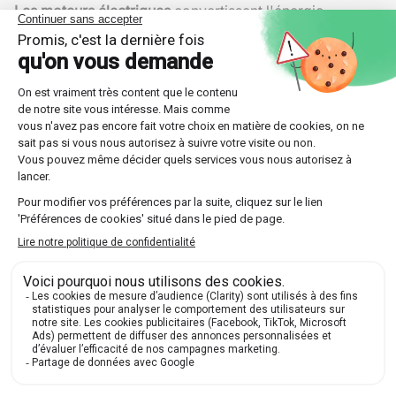
Les moteurs électriques
convertissent l'énergie
électrique en énergie mécanique, permettant ainsi de
faire fonctionner des machines et des outils.
Inversement, les
générateurs
convertissent l'énergie
mécanique en énergie électrique. Ces dispositifs sont
basés sur les interactions entre les champs électriques
et magnétiques qui font tourner un rotor à l'intérieur
d'un stator.
Courants alternatifs
et directs - Deux types
fondamentaux de courant, essentiels pour
différentes applications industrielles.
Batteries
- Stockage d'énergie électrique grâce au
galvanisme, utilisé dans presque tous les appareils
portables.
Systèmes de télécommunication
- Utilisent les
ondes électromagnétiques pour transmettre des
informations.
Électromagnétisme en médecine
L'
électromagnétisme
joue également un rôle majeur