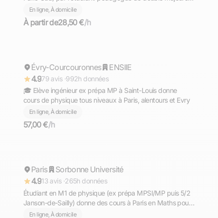
Mathématiques Informatique à l'Université Paris-Saclay
En ligne, À domicile
(ex-Blaise Pascalien)
À partir de
28,50 €
/h
Ewen
Évry-Courcouronnes
Répond rapidement
ENSIIE
4.9
79 avis ·
992h données
🎓 Elève ingénieur ex prépa MP à Saint-Louis donne
cours de physique tous niveaux à Paris, alentours et Evry
En ligne, À domicile
57,00 €
/h
Arthur
Paris
Répond rapidement
Sorbonne Université
4.9
13 avis ·
265h données
Étudiant en M1 de physique (ex prépa MPSI/MP puis 5/2
Janson-de-Sailly) donne des cours à Paris en Maths pour
tout niveau prépa MPSI
En ligne, À domicile