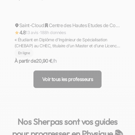
Dylan
Saint-Cloud
Répond rapidement
Centre des Hautes Etudes de Construction
4.8
13 avis ·
188h données
« Étudiant en Diplôme d’Ingénieur de Spécialisation
(CHEBAP) au CHEC, titulaire d’un Master et d’une Licence
en Physique, propose cours de Physique (niveau Lycée ,
En ligne
supérieur et Prépas) en Île-de-France »
À partir de
20,90 €
/h
Voir tous les professeurs
Nos Sherpas sont vos guides
pour progresser en Physique 📚