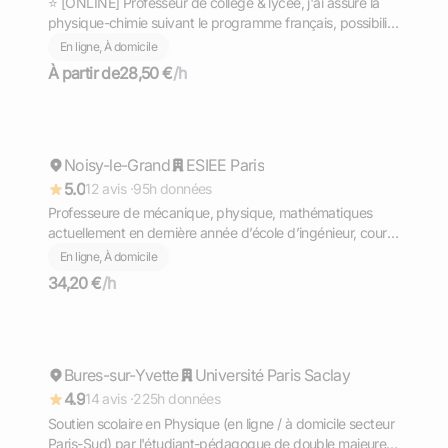
⭐ [ONLINE] Professeur de collège & lycée, j'ai assuré la
physique-chimie suivant le programme français, possibilité
d'aborder d'autres matières.
En ligne, À domicile
À partir de
28,50 €
/h
Chloe
Noisy-le-Grand
Répond rapidement
ESIEE Paris
5.0
12 avis ·
95h données
Professeure de mécanique, physique, mathématiques
actuellement en dernière année d’école d’ingénieur, cours
en ligne
En ligne, À domicile
34,20 €
/h
Alexis
Bures-sur-Yvette
Répond rapidement
Université Paris Saclay
4.9
14 avis ·
225h données
Soutien scolaire en Physique (en ligne / à domicile secteur
Paris-Sud) par l'étudiant-pédagogue de double majeure