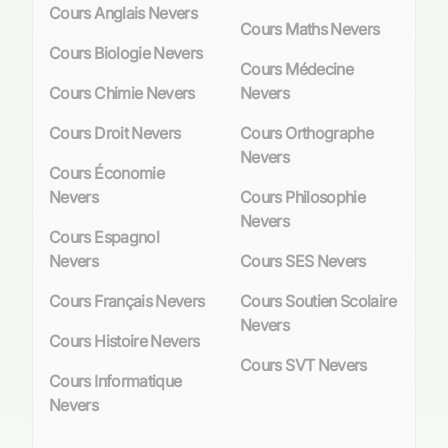
l’esprit critique et la rigueur analytique. À
Cours Anglais Nevers
Cours Maths Nevers
Nevers, cette matière occupe une place
Cours Biologie Nevers
prépondérante dès le cycle 4 du collège. Elle
Cours Médecine
devient un pilier pour ceux qui aspirent à
Cours Chimie Nevers
Nevers
poursuivre dans les filières scientifiques du
lycée où elle sert de tremplin vers des études
Cours Droit Nevers
Cours Orthographe
supérieures pointues. L’enseignement de la
Nevers
Cours Économie
physique-chimie permet aux élèves d’aborder
Nevers
Cours Philosophie
avec confiance les défis techniques et
Nevers
environnementaux de notre société en
Cours Espagnol
perpétuelle évolution.
Nevers
Cours SES Nevers
Comprendre la mécanique céleste ou les
Cours Français Nevers
Cours Soutien Scolaire
principes de thermodynamique n’est plus
Nevers
réservé aux futurs scientifiques ; chaque élève
Cours Histoire Nevers
peut y trouver son compte grâce à des
cours
Cours SVT Nevers
Cours Informatique
particuliers adaptés
. Ces derniers sont
Nevers
essentiels pour combler les lacunes ou
simplement pour exceller. Des professeurs