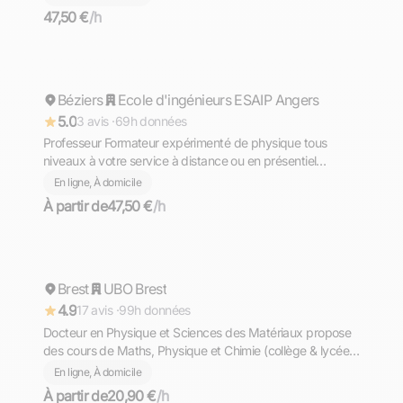
47,50 €
/h
Alain
Béziers
Répond rapidement
Ecole d'ingénieurs ESAIP Angers
5.0
3 avis ·
69h données
Professeur Formateur expérimenté de physique tous
niveaux à votre service à distance ou en présentiel
(Béziers)
En ligne, À domicile
À partir de
47,50 €
/h
Abdel Majid
Brest
Répond rapidement
UBO Brest
4.9
17 avis ·
99h données
Docteur en Physique et Sciences des Matériaux propose
des cours de Maths, Physique et Chimie (collège & lycée)
et de Physique (prépa, L1, L2) — en ligne ou en présentiel
En ligne, À domicile
à Brest
À partir de
20,90 €
/h