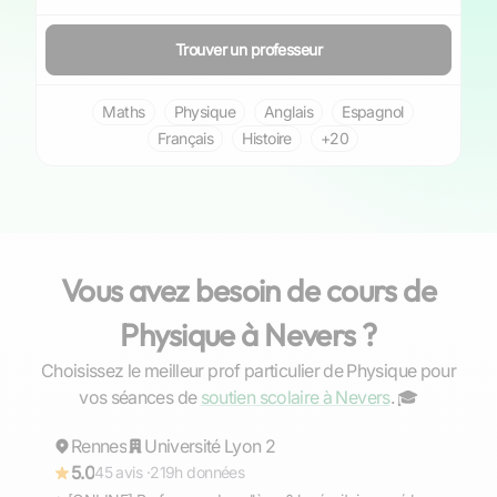
Trouver un professeur
Maths
Physique
Anglais
Espagnol
Français
Histoire
+20
Vous avez besoin de cours de
Physique à Nevers ?
Choisissez le meilleur prof particulier de Physique pour
Gaël
vos séances de
soutien scolaire à Nevers
. ‍🎓
Rennes
Répond rapidement
Université Lyon 2
5.0
45 avis ·
219h données