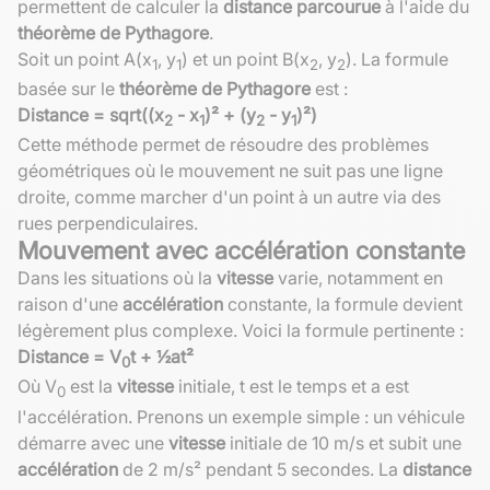
permettent de calculer la
distance parcourue
à l'aide du
théorème de Pythagore
.
Soit un point A(x
, y
) et un point B(x
, y
). La formule
1
1
2
2
basée sur le
théorème de Pythagore
est :
Distance = sqrt((x
- x
)² + (y
- y
)²)
2
1
2
1
Cette méthode permet de résoudre des problèmes
géométriques où le mouvement ne suit pas une ligne
droite, comme marcher d'un point à un autre via des
rues perpendiculaires.
Mouvement avec accélération constante
Dans les situations où la
vitesse
varie, notamment en
raison d'une
accélération
constante, la formule devient
légèrement plus complexe. Voici la formule pertinente :
Distance = V
t + ½at²
0
Où V
est la
vitesse
initiale, t est le temps et a est
0
l'accélération. Prenons un exemple simple : un véhicule
démarre avec une
vitesse
initiale de 10 m/s et subit une
accélération
de 2 m/s² pendant 5 secondes. La
distance