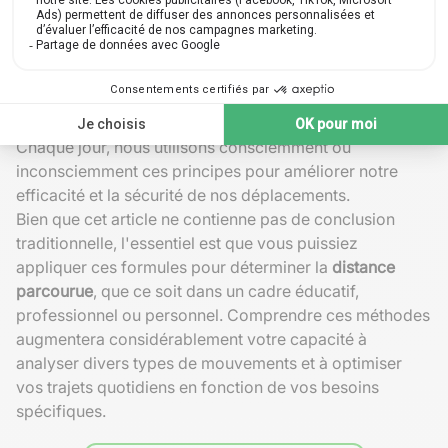
grâce aux relevés GPS et applications mobiles.
Analyser la durée et la
vitesse moyenne
de trajets
domicile-travail pour optimiser son itinéraire.
Estimer la
distance d'arrêt
d'un véhicule en
prenant en compte sa
vitesse
initiale et la
décélération imposée par les freins.
Chaque jour, nous utilisons consciemment ou
inconsciemment ces principes pour améliorer notre
efficacité et la sécurité de nos déplacements.
Bien que cet article ne contienne pas de conclusion
traditionnelle, l'essentiel est que vous puissiez
appliquer ces formules pour déterminer la
distance
parcourue
, que ce soit dans un cadre éducatif,
professionnel ou personnel. Comprendre ces méthodes
augmentera considérablement votre capacité à
analyser divers types de mouvements et à optimiser
vos trajets quotidiens en fonction de vos besoins
spécifiques.