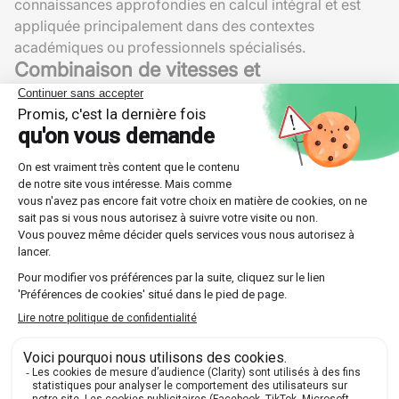
connaissances approfondies en calcul intégral et est
appliquée principalement dans des contextes
académiques ou professionnels spécialisés.
Combinaison de vitesses et
changements de direction
Dans le monde réel, les déplacements incluent souvent
des changements de
vitesse
et de direction. Modéliser
cela pourrait impliquer l'utilisation de vecteurs
vitesse
et l'intégration pour obtenir la
distance parcourue
. On
utilise parfois des simulations informatiques pour gérer
ce genre de complexité.
Exemples de calcul dans la vie
quotidienne
Au-delà des modèles scientifiques, ces principes
peuvent être appliqués dans des contextes quotidiens
comme le suivi d'activité physique ou les trajets
routiers.
Calculer la
distance parcourue
lors de balades