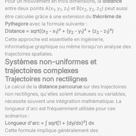
Pour un mouvement en trois dimensions, la
distance
entre deux points A(x
, y
, z
) et B(x
, y
, z
) peut aussi
1
1
1
2
2
2
être calculée grâce à une extension du
théorème de
Pythagore
avec la formule suivante :
Distance = sqrt((x
- x
)² + (y
- y
)² + (z
- z
)²)
2
1
2
1
2
1
Cette approche est essentielle en ingénierie,
informatique graphique ou même lorsqu'on analyse des
trajectoires spatiales.
Systèmes non-uniformes et
trajectoires complexes
Trajectoires non rectilignes
Le calcul de la
distance parcourue
sur des trajectoires
non rectilignes, qu'elles soient sinueuses ou variables,
nécessite souvent une intégration mathématique. La
longueur d'arc est fréquemment utilisée pour ces
scénarios :
Longueur d'arc = ∫ sqrt[1 + (dy/dx)²] dx
Cette formule implique généralement des