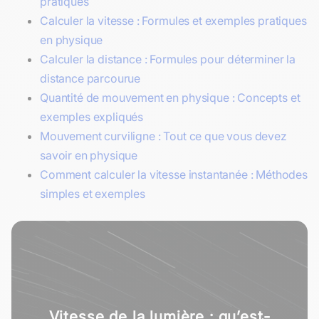
pratiques
Calculer la vitesse : Formules et exemples pratiques
en physique
Calculer la distance : Formules pour déterminer la
distance parcourue
Quantité de mouvement en physique : Concepts et
exemples expliqués
Mouvement curviligne : Tout ce que vous devez
savoir en physique
Comment calculer la vitesse instantanée : Méthodes
simples et exemples
Vitesse de la lumière : qu’est-