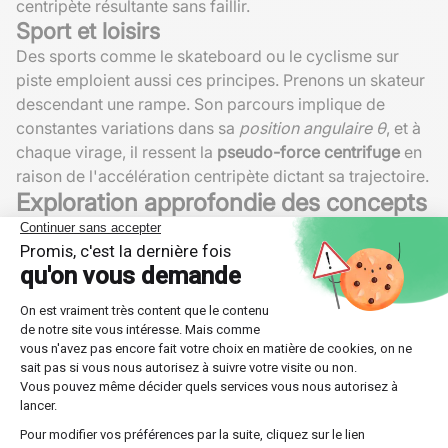
centripète résultante sans faillir.
Sport et loisirs
Des sports comme le skateboard ou le cyclisme sur
piste emploient aussi ces principes. Prenons un skateur
descendant une rampe. Son parcours implique de
constantes variations dans sa
position angulaire θ
, et à
chaque virage, il ressent la
pseudo-force centrifuge
en
raison de l'accélération centripète dictant sa trajectoire.
Exploration approfondie des concepts
physiques
Plongeons plus profondément dans les relations entre
ces différentes forces et mouvements auprès de
quelques notions avancées.
Composantes tangentielles et radiales
Une compréhension détaillée passe par la distinction
entre les composantes tangentielles et radiales de la
vitesse et de l'accélération. Dans le contexte du
mouvement circulaire uniforme
, l'
accélération