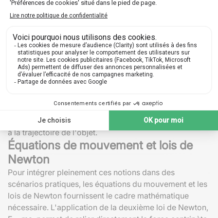
centripète
s'applique radialement, tandis que la
composante tangentielle de l'accélération concerne
tout changement de la vitesse angulaire.
Approche vectorielle du mouvement
circulaire
L'étude du mouvement circulaire utilise une approche
vectorielle pour représenter les quantités physiques
impliquées. Par exemple, le
vecteur vitesse
d'un objet
en mouvement circulaire changera continuellement de
direction malgré une vélocité constante, en raison de la
force centripète agissant toujours perpendiculairement
à la trajectoire de l'objet.
Équations de mouvement et lois de
Newton
Pour intégrer pleinement ces notions dans des
scénarios pratiques, les équations du mouvement et les
lois de Newton fournissent le cadre mathématique
nécessaire. L'application de la deuxième loi de Newton,