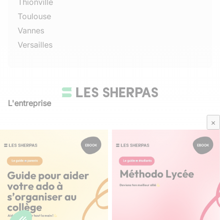
Thionville
Toulouse
Vannes
Versailles
L'entreprise
Qui sommes-nous
×
Avis Sherpas
Média Parents
Mentions légales
/
CGU
Besoin d'aide ?
Contactez-nous