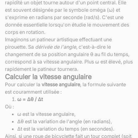
rapidité un objet tourne autour d'un point central. Elle
est souvent désignée par le symbole oméga (ω) et
s'exprime en radians par seconde (rad/s). C'est une
donnée essentielle lorsqu'on étudie le mouvement des
corps en rotation.
Imaginons un patineur artistique effectuant une
pirouette. Sa
dérivée de l'angle
, c'est-à-dire le
changement de sa position angulaire θ au fil du temps,
correspond à sa vitesse angulaire. Plus ω est élevé, plus
rapidement le patineur tournera.
Calculer la vitesse angulaire
Pour calculer la
vitesse angulaire
, la formule suivante
est couramment utilisée :
ω = Δθ / Δt
Où :
ω est la vitesse angulaire,
Δθ est la variation de l'angle (en radians),
Δt est la variation du temps (en secondes).
Ainsi, si une roue de bicyclette fait un tour complet (soit