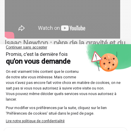
Isaac Newton : père de la gravité et du
calcul infinitésimal
Isaac Newton
, né en 1643, est largement reconnu pour
ses
lois du mouvement
et de la
gravitation universelle
.
Ses travaux sont résumés dans son œuvre majeure, les
"
Principia Mathematica
". Ici,
Newton
expose non
seulement sa loi de la gravitation mais aussi jette les
bases de la
mécanique classique
.
Les lois du mouvement de Newton
Les trois lois du mouvement formulées par
Newton
sont
indispensables dans divers domaines :
Mécanique classique : Bases de l'étude du
mouvement des objets.