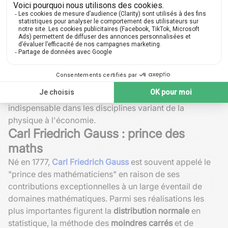
Astronomie : Prédiction des trajectoires
planétaires.
Ingénierie : Conception et analyse des structures
mécaniques.
En parallèle,
Newton
développe le
calcul infinitésimal
indépendamment du mathématicien allemand
Gottfried
Wilhelm Leibniz
. Ce nouvel outil transforme
complètement les
maths
et les sciences, devenant
indispensable dans les disciplines variant de la
physique à l'économie.
Carl Friedrich Gauss : prince des
maths
Né en 1777,
Carl Friedrich Gauss
est souvent appelé le
"prince des mathématiciens" en raison de ses
contributions exceptionnelles à un large éventail de
domaines mathématiques. Parmi ses réalisations les
plus importantes figurent la
distribution normale
en
statistique, la méthode des
moindres carrés
et de