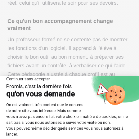
réel, celui qu'il utilisera le soir pour ses devoirs.
Ce qu'un bon accompagnement change
vraiment
Un professeur formé ne se contente pas de montrer
les fonctions d'un logiciel. Il apprend à l'élève à
choisir le bon outil au bon moment, à préparer ses
fichiers avant un contrôle, à verbaliser ce qui l'aide.
Cette pédagogie ajustée à chaque profil est au
fondement de notre approche des
cours particuliers
adaptés à tous les profils d'élèves
.
Les limites à connaître avant d'équiper
votre enfant
Une technologie d'assistance ne produit d'effet que si