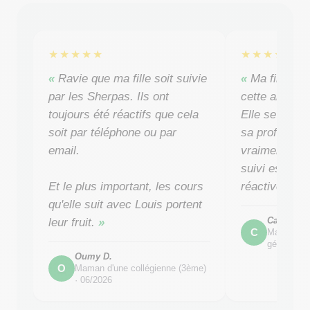
★★★★★
★★★★★
Ravie que ma fille soit suivie
Ma fille a 
par les Sherpas. Ils ont
cette année 
toujours été réactifs que cela
Elle se sent 
soit par téléphone ou par
sa professeur
email.
vraiment aid
suivi est régu
Et le plus important, les cours
réactive quan
qu'elle suit avec Louis portent
Caro
leur fruit.
C
Maman d'u
générale) 
Oumy D.
O
Maman d'une collégienne (3ème)
·
06/2026