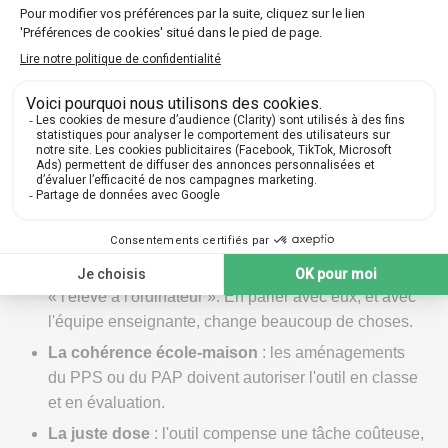
elle est acceptée par l'élève, maîtrisée
techniquement et coordonnée avec l'école. Un
ordinateur imposé sans accompagnement finit
souvent au fond du cartable.
Quatre points de vigilance méritent votre attention :
Le temps d'apprentissage
: compter plusieurs
semaines avant qu'un outil fasse gagner du temps au
lieu d'en faire perdre.
L'acceptation
: certains adolescents redoutent d'être
« l'élève à l'ordinateur ». En parler avec eux, et avec
l'équipe enseignante, change beaucoup de choses.
La cohérence école-maison
: les aménagements
du PPS ou du PAP doivent autoriser l'outil en classe
et en évaluation.
La juste dose
: l'outil compense une tâche coûteuse,