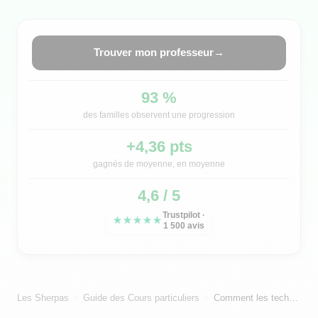
Trouver mon professeur
→
93 %
des familles observent une progression
+4,36 pts
gagnés de moyenne, en moyenne
4,6 / 5
Trustpilot ·
★★★★★
1 500 avis
Les Sherpas
Guide des Cours particuliers
Comment les technologies d'assistance maximisent-elles le potentiel des élèves en cours particuliers ?