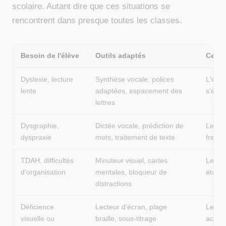
scolaire. Autant dire que ces situations se
rencontrent dans presque toutes les classes.
Besoin de l'élève
Outils adaptés
Ce qu
Dyslexie, lecture
Synthèse vocale, polices
L'élèv
lente
adaptées, espacement des
s'épui
lettres
Dysgraphie,
Dictée vocale, prédiction de
Les id
dyspraxie
mots, traitement de texte
freiné
TDAH, difficultés
Minuteur visuel, cartes
Le tra
d'organisation
mentales, bloqueur de
étapes
distractions
Déficience
Lecteur d'écran, plage
Le con
visuelle ou
braille, sous-titrage
acces