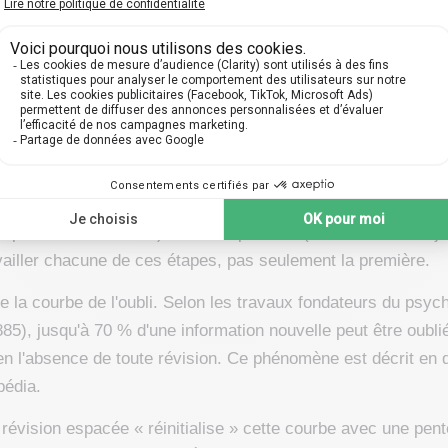
t pédagogique
🎁
fesseur
Cours d'essai offert
tionne la mémoire d'un élève 
re étapes : l'encodage (l'information entre), le stockage, la 
ie pendant le sommeil) et la récupération (on la retrouve le jo
availler chacune de ces étapes, pas seulement la première.
le la courbe de l'oubli. Selon les travaux fondateurs du psy
), jusqu'à 70 % d'une information nouvelle peut être oubli
en l'absence de toute révision. Ce phénomène est décrit en dé
pédia.
révision espacée « réinitialise » cette courbe avec une pen