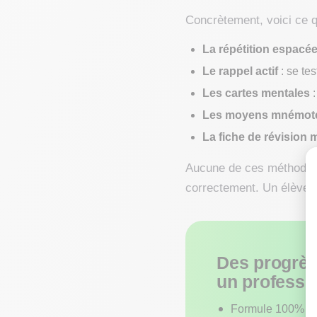
Concrètement, voici ce 
La répétition espacé
Le rappel actif
: se tes
Les cartes mentales
:
Les moyens mnémot
La fiche de révision
Aucune de ces méthodes n
correctement. Un élève s
Des progrès
un professeu
Formule 100% pe