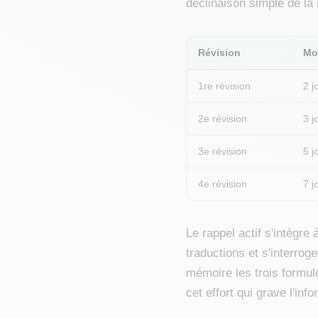
déclinaison simple de la 
Révision
Mo
1re révision
2 j
2e révision
3 j
3e révision
5 j
4e révision
7 j
Le rappel actif s'intègre
traductions et s'interrog
mémoire les trois formule
cet effort qui grave l'info