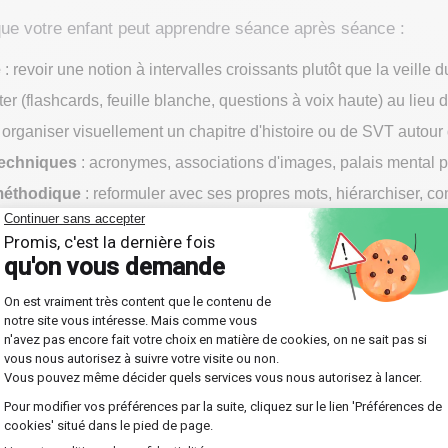
que votre enfant peut apprendre séance après séance :
e
: revoir une notion à intervalles croissants plutôt que la veille d
ter (flashcards, feuille blanche, questions à voix haute) au lieu 
 organiser visuellement un chapitre d'histoire ou de SVT autour 
echniques
: acronymes, associations d'images, palais mental po
 méthodique
: reformuler avec ses propres mots, hiérarchiser, c
'est compliquée en soi. La difficulté, c'est de les appliquer
eul abandonne souvent au bout d'une semaine ; accompagné, 
 en classe grâce à
r particulier
certifié !
rsonnalisée