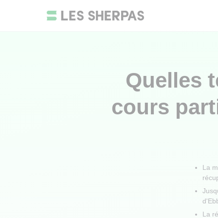
Quelles 
cours part
La m
récu
Jusq
d'Eb
La ré