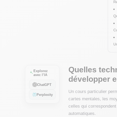
Ré
Qu
Co
Un
Quelles tech
Explorez
avec l’IA
développer en
ChatGPT
Un cours particulier perme
Perplexity
cartes mentales, les moy
celles qui correspondent a
automatiques.