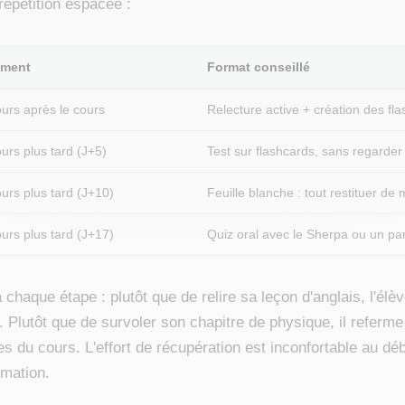
répétition espacée :
ment
Format conseillé
ours après le cours
Relecture active + création des fl
ours plus tard (J+5)
Test sur flashcards, sans regarder 
ours plus tard (J+10)
Feuille blanche : tout restituer de
ours plus tard (J+17)
Quiz oral avec le Sherpa ou un pa
 à chaque étape : plutôt que de relire sa leçon d'anglais, l'él
e. Plutôt que de survoler son chapitre de physique, il referm
s du cours. L'effort de récupération est inconfortable au dé
rmation.