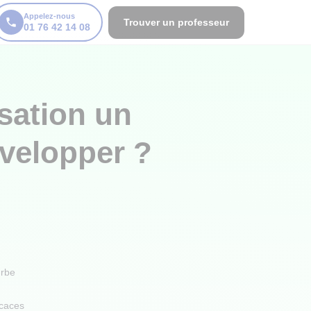
Appelez-nous
Trouver un professeur
01 76 42 14 08
sation un
évelopper ?
urbe
icaces