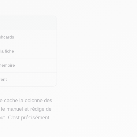
ashcards
la fiche
 mémoire
rent
ève cache la colonne des
e le manuel et rédige de
but. C'est précisément