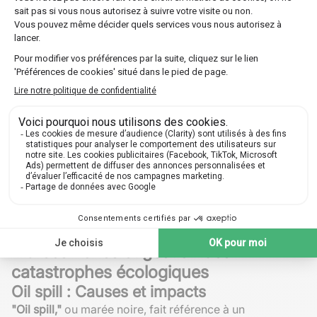
Réduction de la consommation de plastique.
Promotion de l'agriculture biologique.
Biodégradable : Une solution pour
réduire les déchets
"Biodegradable"
signifie biodégradable, se référant aux
matériaux capables de se décomposer naturellement
par l'action bactérienne ou autre organisme vivant. Des
produits comme les emballages biodégradables
réduisent l'impact écologique en diminuant le volume
de déchets destinés aux décharges. Utiliser des
"biodegradable materials in packaging helps reduce
waste"
se traduirait par "l'utilisation de matériaux
biodégradables dans les emballages aide à réduire les
déchets".
Marées noires et gestion des
catastrophes écologiques
Oil spill : Causes et impacts
"Oil spill,"
ou marée noire, fait référence à un