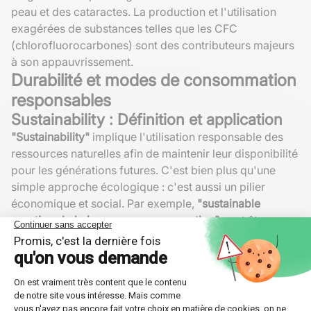
peau et des cataractes. La production et l'utilisation
exagérées de substances telles que les CFC
(chlorofluorocarbones) sont des contributeurs majeurs
à son appauvrissement.
Durabilité et modes de consommation
responsables
Sustainability : Définition et application
"Sustainability"
implique l'utilisation responsable des
ressources naturelles afin de maintenir leur disponibilité
pour les générations futures. C'est bien plus qu'une
simple approche écologique : c'est aussi un pilier
économique et social. Par exemple,
"sustainable
practices help in resource conservation"
peut être
traduit équitablement par "les pratiques durables aident
à la conservation des ressources."
Exemples de pratiques durables :
Utilisation d'énergies renouvelables comme le
solaire et l'éolien.